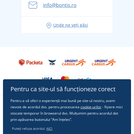
Aventura de vară începe cu bagajul - pregătiți-vă
info@bontis.ro
pentru vacanță fără griji
Idei de outfituri fresh pentru o vară relaxată
Unde ne veți găsi
Tricoul preferat City în rol principal: ținute pentru
orice ocazie!
Pentru ca site-ul să funcționeze corect
Pentru a vă oferi o experiență mai bună pe site-ul nostru, avem
nevoie de acordul dvs. pentru procesarea
cookie-urilor
- fișiere mici
Urmărește-ne pe rețelele sociale
stocate temporar în browserul dvs. Mulțumim pentru acordul dat
prin apăsarea butonului “Am înțeles”.
Puteți refuza acordul
AICI