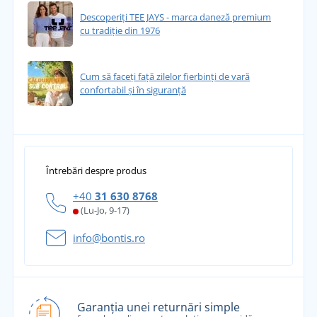
Descoperiți TEE JAYS - marca daneză premium
cu tradiție din 1976
Cum să faceți față zilelor fierbinți de vară
confortabil și în siguranță
Întrebări despre produs
+40
31 630 8768
(Lu-Jo, 9-17)
info@bontis.ro
Garanția unei returnări simple