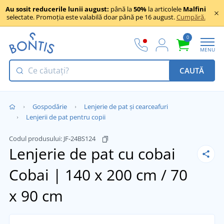
Au sosit reducerile lunii august:
până la
50%
la articolele
Malfini
selectate. Promoția este valabilă doar până pe 16 august.
Cumpără.
0
MENU
CAUTĂ
Gospodărie
Lenjerie de pat și cearceafuri
Lenjerii de pat pentru copii
Codul produsului:
JF-24BS124
Lenjerie de pat cu cobai
Cobai | 140 x 200 cm / 70
x 90 cm