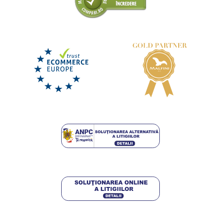
Lenjerie de pat Minecraft
DISPONIBIL
miercuri 12. 8.
la tine
174,75 lei
DETALII