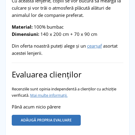
Cu această lenjerie, copiii se vor bucura să meargă la
culcare și vor trăi o atmosferă plăcută alături de
animalul lor de companie preferat.
Material:
100% bumbac
Dimensiuni:
140 x 200 cm + 70 x 90 cm
Din oferta noastră puteți alege și un
cearșaf
asortat
acestei lenjerii.
Evaluarea clienților
Recenziile sunt opinia independentă a clienților cu achiziție
verificată.
Mai multe informații.
Până acum nicio părere
ADĂUGĂ PROPRIA EVALUARE