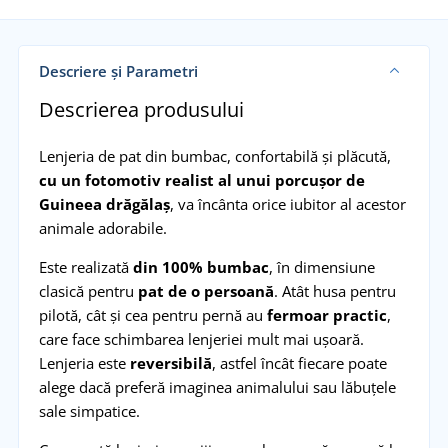
Descriere și Parametri
Descrierea produsului
Lenjeria de pat din bumbac, confortabilă și plăcută,
cu un fotomotiv realist al unui porcușor de
Guineea drăgălaș
, va încânta orice iubitor al acestor
animale adorabile.
Este realizată
din 100% bumbac
, în dimensiune
clasică pentru
pat de o persoană
. Atât husa pentru
pilotă, cât și cea pentru pernă au
fermoar practic
,
care face schimbarea lenjeriei mult mai ușoară.
Lenjeria este
reversibilă
, astfel încât fiecare poate
alege dacă preferă imaginea animalului sau lăbuțele
sale simpatice.