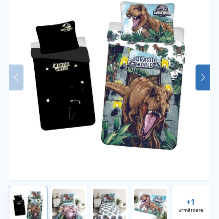
+1
următoare