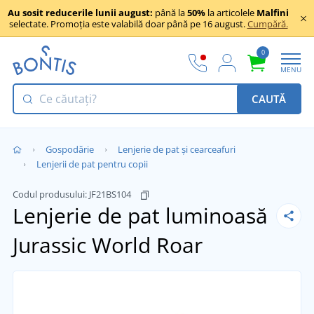
Au sosit reducerile lunii august:
până la
50%
la articolele
Malfini
selectate. Promoția este valabilă doar până pe 16 august.
Cumpără.
0
MENU
CAUTĂ
Gospodărie
Lenjerie de pat și cearceafuri
Lenjerii de pat pentru copii
Codul produsului:
JF21BS104
Lenjerie de pat luminoasă
Jurassic World Roar