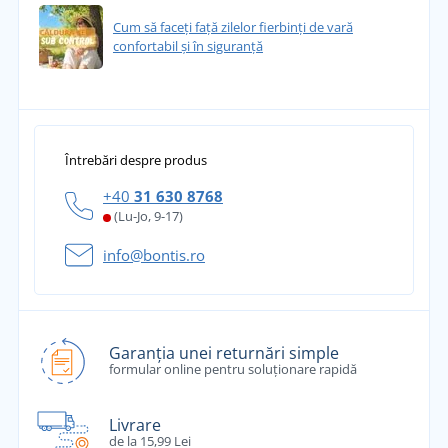
Cum să faceți față zilelor fierbinți de vară
confortabil și în siguranță
Întrebări despre produs
+40
31 630 8768
(Lu-Jo, 9-17)
info@bontis.ro
Garanția unei returnări simple
formular online pentru soluționare rapidă
Livrare
de la 15,99 Lei