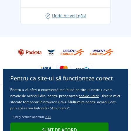
pentru vacanță fără griji
Idei de outfituri fresh pentru o vară relaxată
Unde ne veți găsi
Tricoul preferat City în rol principal: ținute pentru
orice ocazie!
Pentru ca site-ul să funcționeze corect
Pentru a vă oferi o experiență mai bună pe site-ul nostru, avem
nevoie de acordul dvs. pentru procesarea
cookie-urilor
- fișiere mici
Urmărește-ne pe rețelele sociale
stocate temporar în browserul dvs. Mulțumim pentru acordul dat
prin apăsarea butonului “Am înțeles”.
Puteți refuza acordul
AICI
© 2011 - 2026, Dual Trade s.r.o. | Din punct de vedere tehnic oferă
SUNT DE ACORD