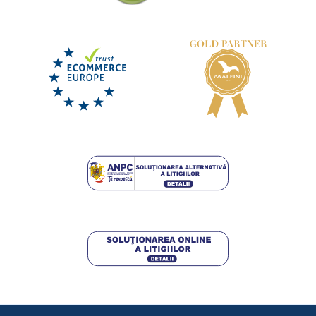
Lenjerie de pat luminoasă "Patrula Cățelușilor"
DISPONIBIL
joi 13. 8.
la tine
Lenjerie de pat Stadion de fotbal
188,75 lei
DISPONIBIL
joi 13. 8.
la tine
DETALII
138,75 lei
DETALII