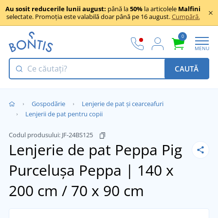
Au sosit reducerile lunii august:
până la
50%
la articolele
Malfini
selectate. Promoția este valabilă doar până pe 16 august.
Cumpără.
0
MENU
CAUTĂ
Gospodărie
Lenjerie de pat și cearceafuri
Lenjerii de pat pentru copii
Codul produsului:
JF-24BS125
Lenjerie de pat Peppa Pig
Purcelușa Peppa | 140 x
200 cm / 70 x 90 cm