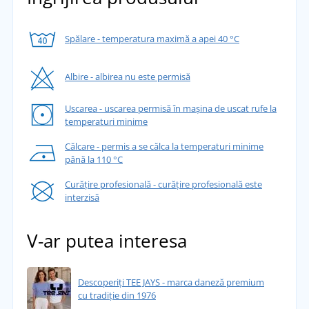
Spălare - temperatura maximă a apei 40 °C
Albire - albirea nu este permisă
Uscarea - uscarea permisă în mașina de uscat rufe la
temperaturi minime
Călcare - permis a se călca la temperaturi minime
până la 110 °C
Curățire profesională - curățire profesională este
interzisă
V-ar putea interesa
Descoperiți TEE JAYS - marca daneză premium
cu tradiție din 1976