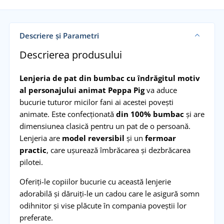
Descriere și Parametri
Descrierea produsului
Lenjeria de pat din bumbac cu îndrăgitul motiv
al personajului animat Peppa Pig
va aduce
bucurie tuturor micilor fani ai acestei povești
animate. Este confecționată
din 100% bumbac
și are
dimensiunea clasică pentru un pat de o persoană.
Lenjeria are
model reversibil
și un
fermoar
practic
, care ușurează îmbrăcarea și dezbrăcarea
pilotei.
Oferiți-le copiilor bucurie cu această lenjerie
adorabilă și dăruiți-le un cadou care le asigură somn
odihnitor și vise plăcute în compania poveștii lor
preferate.