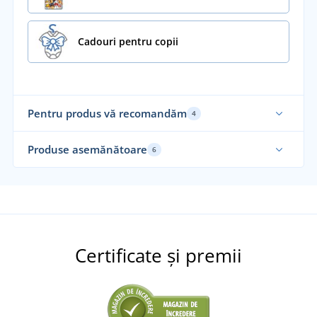
Cadouri pentru copii
Pentru produs vă recomandăm
4
Fabricat în Cehia
Fab
Produse asemănătoare
6
Alegerea noastră
Al
Certificate și premii