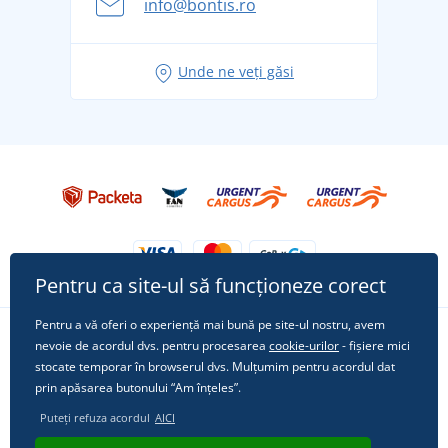
info@bontis.ro
pentru vacanță fără griji
Idei de outfituri fresh pentru o vară relaxată
Unde ne veți găsi
Tricoul preferat City în rol principal: ținute pentru
orice ocazie!
Pentru ca site-ul să funcționeze corect
Pentru a vă oferi o experiență mai bună pe site-ul nostru, avem
nevoie de acordul dvs. pentru procesarea
cookie-urilor
- fișiere mici
Urmărește-ne pe rețelele sociale
stocate temporar în browserul dvs. Mulțumim pentru acordul dat
prin apăsarea butonului “Am înțeles”.
Puteți refuza acordul
AICI