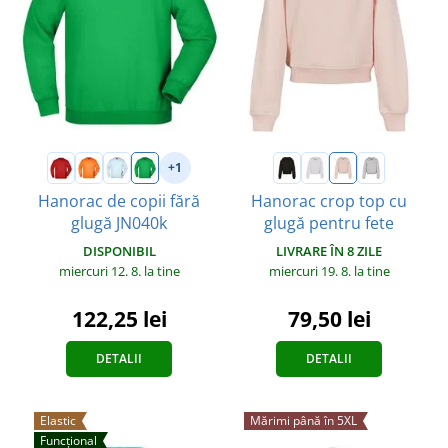
+1
Hanorac de copii fără
Hanorac crop top cu
glugă JN040k
glugă pentru fete
DISPONIBIL
LIVRARE ÎN 8 ZILE
miercuri 12. 8.
la tine
miercuri 19. 8.
la tine
122,25 lei
79,50 lei
DETALII
DETALII
Elastic
Mărimi până în 5XL
Funcțional