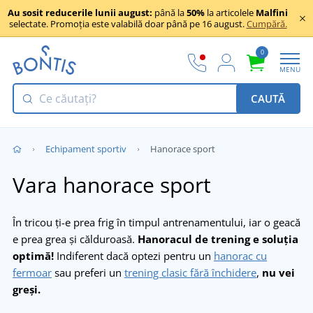
Au sosit reducerile lunii august:
până la
50%
la articolele
Malfini
selectate. Promoția este valabilă doar până pe 16 august.
Cumpără.
0
MENU
CAUTĂ
Echipament sportiv
Hanorace sport
Vara hanorace sport
În tricou ți-e prea frig în timpul antrenamentului, iar o geacă
e prea grea și călduroasă.
Hanoracul de trening e soluția
optimă!
Indiferent dacă optezi pentru un
hanorac cu
fermoar
sau preferi un
trening clasic fără închidere
,
nu vei
greși.