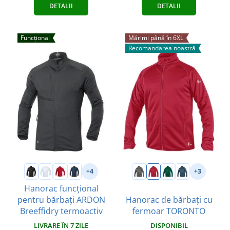
DETALII
DETALII
Funcțional
Mărimi până în 6XL
Recomandarea noastră
+4
+3
Hanorac funcțional
pentru bărbați ARDON
Hanorac de bărbați cu
Breeffidry termoactiv
fermoar TORONTO
LIVRARE ÎN 7 ZILE
DISPONIBIL