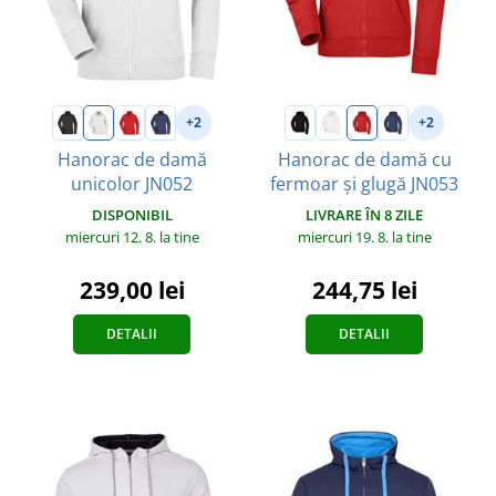
+2
+2
Hanorac de damă
Hanorac de damă cu
unicolor JN052
fermoar și glugă JN053
DISPONIBIL
LIVRARE ÎN 8 ZILE
miercuri 12. 8.
la tine
miercuri 19. 8.
la tine
239,00 lei
244,75 lei
DETALII
DETALII