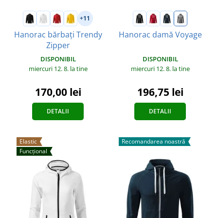
+11
Hanorac bărbați Trendy
Hanorac damă Voyage
Zipper
DISPONIBIL
DISPONIBIL
miercuri 12. 8.
la tine
miercuri 12. 8.
la tine
196,75 lei
170,00 lei
DETALII
DETALII
Elastic
Recomandarea noastră
Funcțional