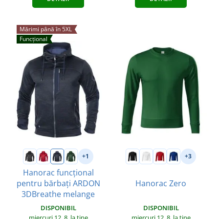
Mărimi până în 5XL
Funcțional
+1
+3
Hanorac funcțional
pentru bărbați ARDON
Hanorac Zero
3DBreathe melange
DISPONIBIL
DISPONIBIL
miercuri 12. 8.
la tine
miercuri 12. 8.
la tine