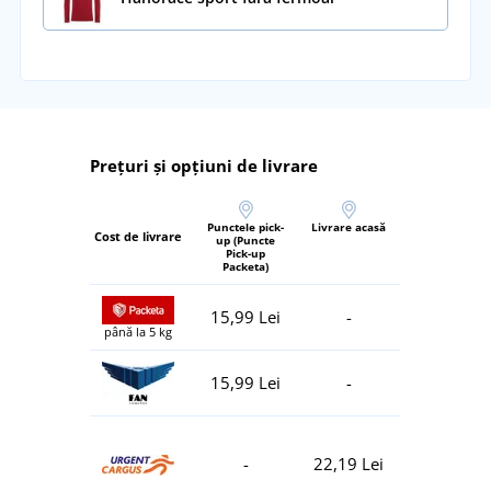
Prețuri și opțiuni de livrare
Punctele pick-
Livrare acasă
Cost de livrare
up (Puncte
Pick-up
Packeta)
15,99 Lei
-
până la 5 kg
15,99 Lei
-
-
22,19 Lei