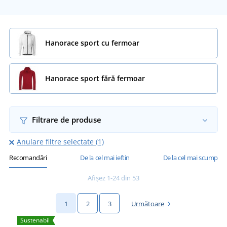
Hanorace sport cu fermoar
Hanorace sport fără fermoar
Filtrare de produse
Anulare filtre selectate (1)
Recomandări
De la cel mai ieftin
De la cel mai scump
Afișez 1-24 din 53
1
2
3
Următoare
Sustenabil