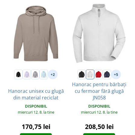
+2
+5
Hanorac pentru bărbați
Hanorac unisex cu glugă
cu fermoar fără glugă
din material reciclat
JN058
DISPONIBIL
DISPONIBIL
miercuri 12. 8.
la tine
miercuri 12. 8.
la tine
170,75 lei
208,50 lei