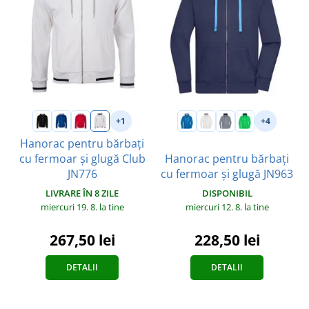
+1
+4
Hanorac pentru bărbați
cu fermoar și glugă Club
Hanorac pentru bărbați
JN776
cu fermoar și glugă JN963
LIVRARE ÎN 8 ZILE
DISPONIBIL
miercuri 19. 8.
la tine
miercuri 12. 8.
la tine
267,50 lei
228,50 lei
DETALII
DETALII