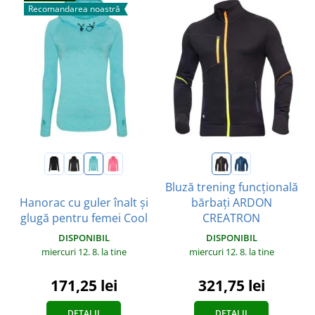
Recomandarea noastră
Bluză trening funcțională
Hanorac cu guler înalt și
bărbați ARDON
glugă pentru femei Cool
CREATRON
DISPONIBIL
DISPONIBIL
miercuri 12. 8.
la tine
miercuri 12. 8.
la tine
171,25 lei
321,75 lei
DETALII
DETALII