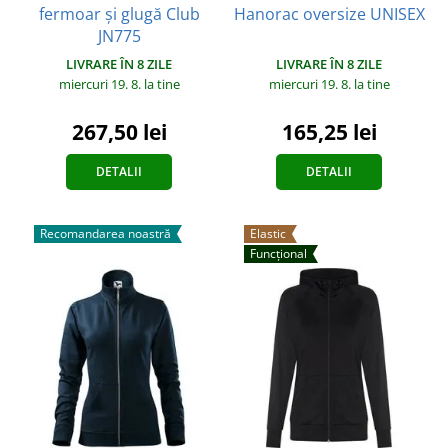
fermoar și glugă Club
Hanorac oversize UNISEX
JN775
LIVRARE ÎN 8 ZILE
LIVRARE ÎN 8 ZILE
miercuri 19. 8.
la tine
miercuri 19. 8.
la tine
165,25 lei
267,50 lei
DETALII
DETALII
Recomandarea noastră
Elastic
Funcțional