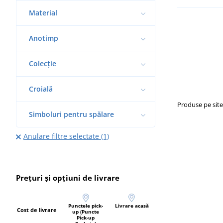
Material
Anotimp
Colecție
Croială
Produse pe sit
Simboluri pentru spălare
Anulare filtre selectate (1)
Prețuri și opțiuni de livrare
Punctele pick-
Livrare acasă
Cost de livrare
up (Puncte
Pick-up