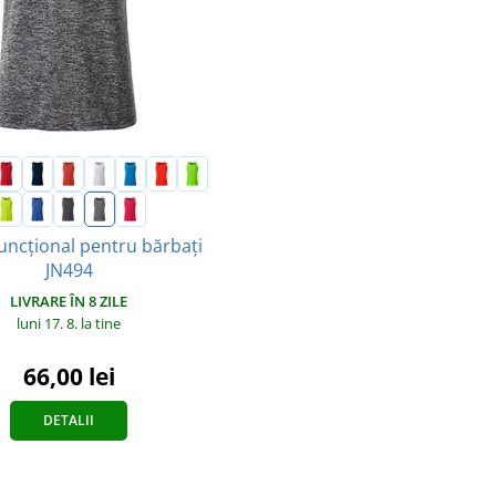
uncțional pentru bărbați
JN494
LIVRARE ÎN 8 ZILE
luni 17. 8.
la tine
66,00 lei
DETALII