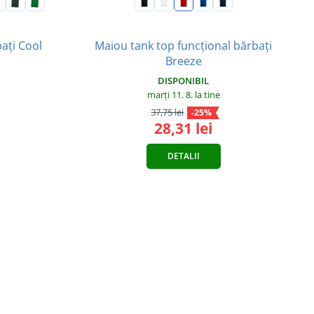
Maiou tank top funcțional bărbați
ați Cool
Breeze
DISPONIBIL
marți 11. 8.
la tine
37,75 lei
-25%
28,31 lei
DETALII