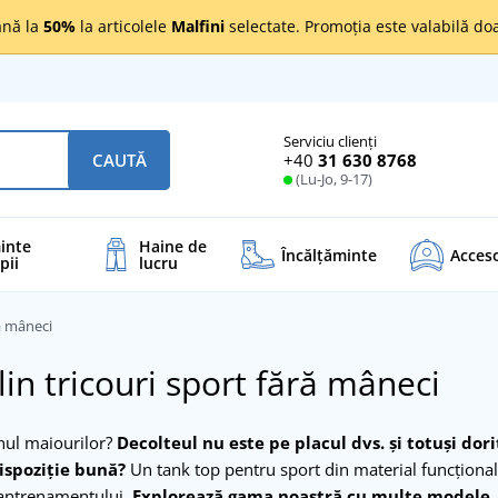
nă la
50%
la articolele
Malfini
selectate. Promoția este valabilă d
Serviciu clienți
+40
31 630 8768
CAUTĂ
(Lu-Jo, 9-17)
inte
Haine de
Încălţăminte
Acceso
pii
lucru
ră mâneci
in tricouri sport fără mâneci
nul maiourilor?
Decolteul nu este pe placul dvs. şi totuşi dori
 dispoziţie bună?
Un tank top pentru sport din material funcţional e
 antrenamentului.
Explorează gama noastră cu multe modele, m