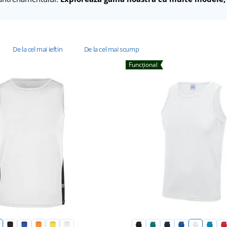
De la cel mai ieftin
De la cel mai scump
Funcțional