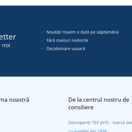
Noutăți maxim o dată pe săptămână
etter
Fără mailuri nedorite
 noi
Dezabonare ușoară
rma noastră
De la centrul nostru de
consiliere
Descoperiți TEE JAYS - marca 
cu tradiție din 1976