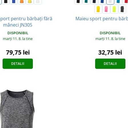
sport pentru bărbați fără
Maieu sport pentru bărb
mâneci JN305
DISPONIBIL
DISPONIBIL
marți 11. 8.
la tine
marți 11. 8.
la tine
79,75 lei
32,75 lei
DETALII
DETALII