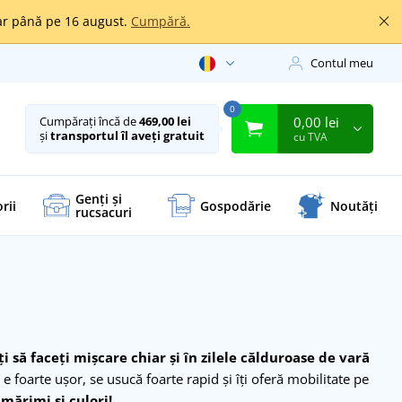
oar până pe 16 august.
Cumpără.
Contul meu
0
0,00 lei
Cumpărați încă de
469,00 lei
și
transportul îl aveți gratuit
cu TVA
Genți și
rii
Gospodărie
Noutăți
rucsacuri
ţi să faceţi mişcare chiar şi în zilele călduroase de vară
 foarte uşor, se usucă foarte rapid și îți oferă mobilitate pe
ărimi și culori!