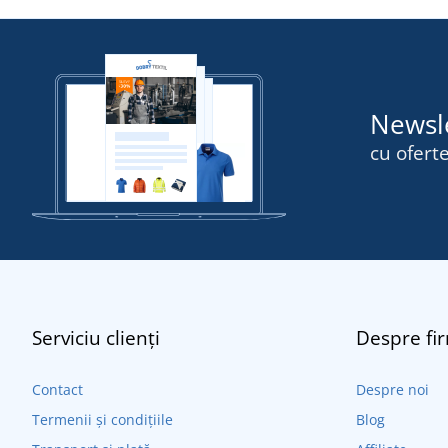
Newsl
cu oferte
Serviciu clienți
Despre fi
Contact
Despre noi
Termenii și condițiile
Blog