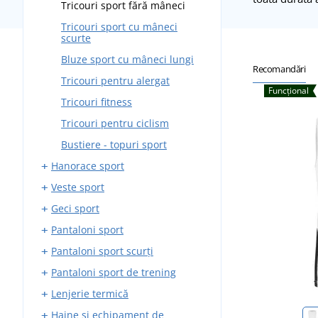
Tricouri sport fără mâneci
Tricouri sport cu mâneci
scurte
Bluze sport cu mâneci lungi
Recomandări
Tricouri pentru alergat
Funcțional
Tricouri fitness
Tricouri pentru ciclism
Bustiere - topuri sport
Hanorace sport
Veste sport
Hanorace sport cu fermoar
Geci sport
Hanorace sport fără fermoar
Veste softshell
Pantaloni sport
Veste outdoor
Geci sport softshell
Pantaloni sport scurți
Geci sport matlasate
Pantaloni de alergare
Pantaloni sport de trening
Geci de alergare
Pantaloni de sport elastici
Pantaloni scurți de alergare
Lenjerie termică
Geci outdoor
Pantaloni softshell
Pantaloni scurți elastici
Pantaloni trening de alergat
impermeabili
Haine și echipament de
Pantaloni scurți de ciclism
Pantaloni de trening fitness
Șosete termice