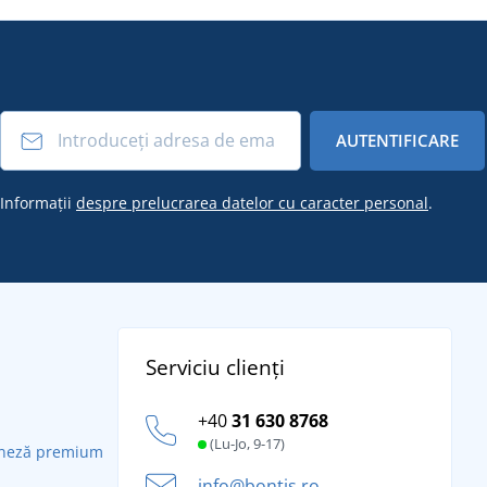
AUTENTIFICARE
Informații
despre prelucrarea datelor cu caracter personal
.
Serviciu clienți
+40
31 630 8768
(Lu-Jo, 9-17)
daneză premium
info@bontis.ro