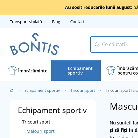
Au sosit reducerile lunii august:
pâ
Transport și plată
Blog
Contact
Echipament
Îmbrăcăm
Îmbrăcăminte
sportiv
pentru co
Echipament sportiv
Tricouri sport
Tricouri sport fă
Mascul
Echipament sportiv
Tricouri sport
Nu sunteţi fa
şi să fiţi în
Maiouri sport
toată durata