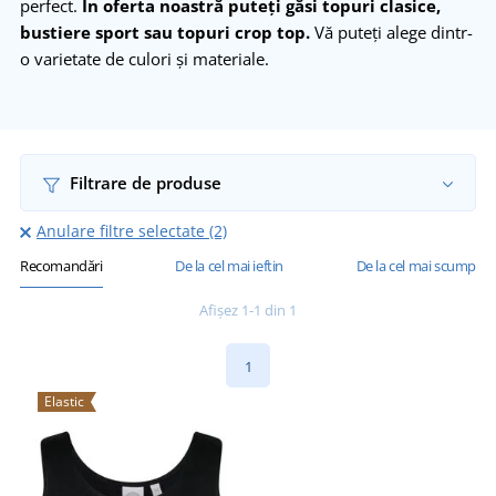
perfect.
În oferta noastră puteți găsi topuri clasice,
bustiere sport sau topuri crop top.
Vă puteți alege dintr-
o varietate de culori și materiale.
Filtrare de produse
Anulare filtre selectate (2)
Recomandări
De la cel mai ieftin
De la cel mai scump
Afișez 1-1 din 1
1
Elastic