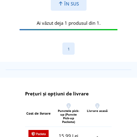
ÎN SUS
Ai văzut deja 1 produsul din 1.
1
Prețuri și opțiuni de livrare
Punctele pick-
Livrare acasă
Cost de livrare
up (Puncte
Pick-up
Packeta)
15,99 Lei
-