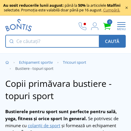
Au sosit reducerile lunii august:
până la
50%
la articolele
Malfini
selectate. Promoția este valabilă doar până pe 16 august.
Cumpără.
0
MENU
CAUTĂ
Echipament sportiv
Tricouri sport
Bustiere - topuri sport
Copii primăvara bustiere -
topuri sport
Bustierele pentru sport sunt perfecte pentru sală,
yoga, fitness și orice sport în general.
Se potrivesc de
minune cu
colanții de sport
și formează un echipament