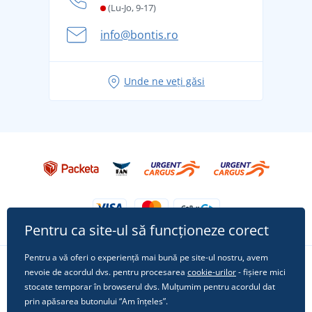
și în siguranță
(Lu-Jo, 9-17)
Aventura de vară începe cu bagajul - pregătiți-vă
info@bontis.ro
pentru vacanță fără griji
Idei de outfituri fresh pentru o vară relaxată
Unde ne veți găsi
Tricoul preferat City în rol principal: ținute pentru
orice ocazie!
Pentru ca site-ul să funcționeze corect
Pentru a vă oferi o experiență mai bună pe site-ul nostru, avem
nevoie de acordul dvs. pentru procesarea
cookie-urilor
- fișiere mici
Urmărește-ne pe rețelele sociale
stocate temporar în browserul dvs. Mulțumim pentru acordul dat
prin apăsarea butonului “Am înțeles”.