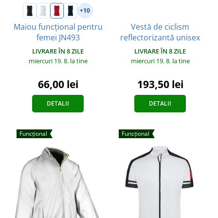
+10
Vestă de ciclism
Maiou funcțional pentru
reflectorizantă unisex
femei JN493
LIVRARE ÎN 8 ZILE
LIVRARE ÎN 8 ZILE
miercuri 19. 8.
la tine
miercuri 19. 8.
la tine
193,50 lei
66,00 lei
DETALII
DETALII
Funcțional
Funcțional