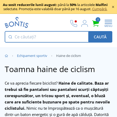
Au sosit reducerile lunii august:
până la
50%
la articolele
Malfini
selectate. Promoția este valabilă doar până pe 16 august.
Cumpără.
0
MENU
CAUTĂ
Echipament sportiv
Haine de ciclism
Toamna haine de ciclism
Ce va aprecia fiecare biciclist?
Haine de calitate.
Baza ar
trebui să fie pantaloni sau pantaloni scurți căptușiți
corespunzător, un tricou sport și, eventual, o bluză
care are suficiente buzunare pe spate pentru nevoile
ciclistului.
Nimic nu te împrospătează ca o mușcătură
dintr-un baton energetic și o gură de apă călduță. Datorită