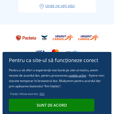
Idei de outfituri fresh pentru o vară relaxată
Unde ne veți găsi
Tricoul preferat City în rol principal: ținute pentru
orice ocazie!
Pentru ca site-ul să funcționeze corect
Pentru a vă oferi o experiență mai bună pe site-ul nostru, avem
nevoie de acordul dvs. pentru procesarea
cookie-urilor
- fișiere mici
Urmărește-ne pe rețelele sociale
stocate temporar în browserul dvs. Mulțumim pentru acordul dat
prin apăsarea butonului “Am înțeles”.
Puteți refuza acordul
AICI
© 2011 - 2026, Dual Trade s.r.o. | Din punct de vedere tehnic oferă
SUNT DE ACORD
Simplia.cz
.