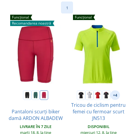
1
Funcțional
Funcțional
Recomandarea noastră
+4
Tricou de ciclism pentru
Pantaloni scurți biker
femei cu fermoar scurt
damă ARDON ALBADEW
JN513
LIVRARE ÎN 7 ZILE
DISPONIBIL
marți 18. 8.
la tine
miercuri 12. 8.
la tine