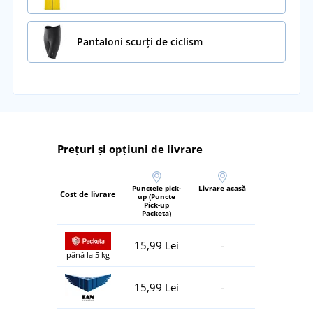
Pantaloni scurți de ciclism
Prețuri și opțiuni de livrare
Punctele pick-
Livrare acasă
Cost de livrare
up (Puncte
Pick-up
Packeta)
15,99 Lei
-
până la 5 kg
15,99 Lei
-