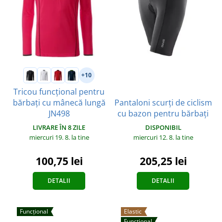
+10
Tricou funcțional pentru
Pantaloni scurți de ciclism
bărbați cu mânecă lungă
cu bazon pentru bărbați
JN498
DISPONIBIL
LIVRARE ÎN 8 ZILE
miercuri 12. 8.
la tine
miercuri 19. 8.
la tine
205,25 lei
100,75 lei
DETALII
DETALII
Funcțional
Elastic
Funcțional