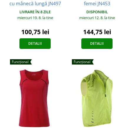
cu mânecă lungă JN497
femei JN453
LIVRARE ÎN 8 ZILE
DISPONIBIL
miercuri 19. 8.
la tine
miercuri 12. 8.
la tine
100,75 lei
144,75 lei
DETALII
DETALII
Funcțional
Funcțional