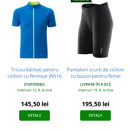
Tricou bărbați pentru
Pantaloni scurți de ciclism
ciclism cu fermoar JN516
cu bazon pentru femei
DISPONIBIL
LIVRARE ÎN 8 ZILE
miercuri 12. 8.
la tine
miercuri 19. 8.
la tine
145,50 lei
195,50 lei
DETALII
DETALII