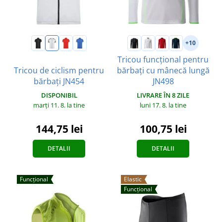
+10
Tricou funcțional pentru
Tricou de ciclism pentru
bărbați cu mânecă lungă
bărbați JN454
JN498
DISPONIBIL
LIVRARE ÎN 8 ZILE
marți 11. 8.
la tine
luni 17. 8.
la tine
144,75 lei
100,75 lei
DETALII
DETALII
Funcțional
Elastic
Funcțional