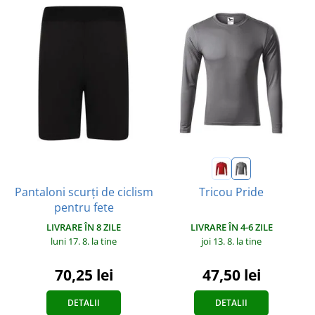
Pantaloni scurți de ciclism
Tricou Pride
pentru fete
LIVRARE ÎN 8 ZILE
LIVRARE ÎN 4-6 ZILE
luni 17. 8.
la tine
joi 13. 8.
la tine
70,25 lei
47,50 lei
DETALII
DETALII