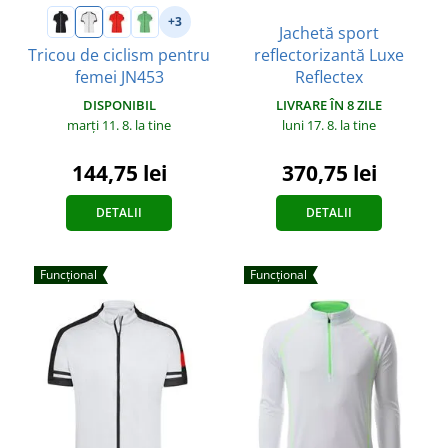
+3
Jachetă sport
reflectorizantă Luxe
Tricou de ciclism pentru
Reflectex
femei JN453
LIVRARE ÎN 8 ZILE
DISPONIBIL
luni 17. 8.
la tine
marți 11. 8.
la tine
370,75 lei
144,75 lei
DETALII
DETALII
Funcțional
Funcțional