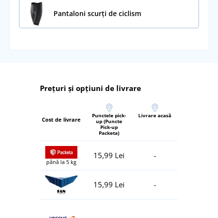
Pantaloni scurți de ciclism
Prețuri și opțiuni de livrare
Punctele pick-
Livrare acasă
Cost de livrare
up (Puncte
Pick-up
Packeta)
15,99 Lei
-
până la 5 kg
15,99 Lei
-