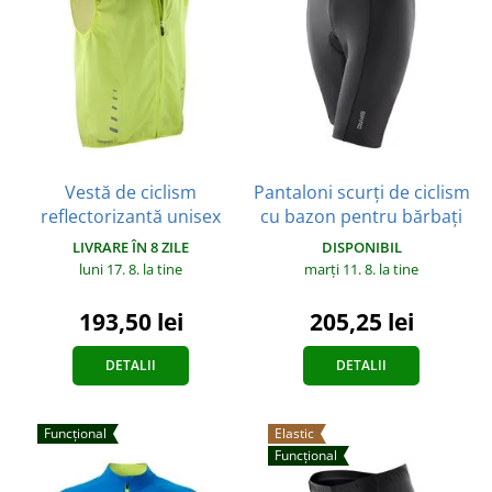
Vestă de ciclism
Pantaloni scurți de ciclism
reflectorizantă unisex
cu bazon pentru bărbați
LIVRARE ÎN 8 ZILE
DISPONIBIL
luni 17. 8.
la tine
marți 11. 8.
la tine
193,50 lei
205,25 lei
DETALII
DETALII
Funcțional
Elastic
Funcțional