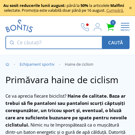
Au sosit reducerile lunii august:
până la
50%
la articolele
Malfini
selectate. Promoția este valabilă doar până pe 16 august.
Cumpără.
0
MENU
CAUTĂ
Echipament sportiv
Haine de ciclism
Primăvara haine de ciclism
Ce va aprecia fiecare biciclist?
Haine de calitate.
Baza ar
trebui să fie pantaloni sau pantaloni scurți căptușiți
corespunzător, un tricou sport și, eventual, o bluză
care are suficiente buzunare pe spate pentru nevoile
ciclistului.
Nimic nu te împrospătează ca o mușcătură
dintr-un baton energetic și o gură de apă călduță. Datorită