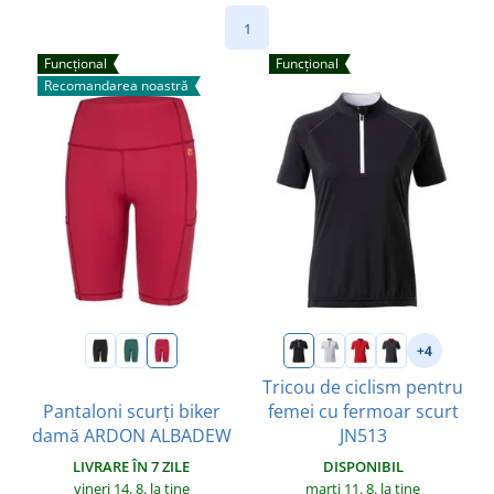
1
Funcțional
Funcțional
Recomandarea noastră
+4
Tricou de ciclism pentru
Pantaloni scurți biker
femei cu fermoar scurt
damă ARDON ALBADEW
JN513
LIVRARE ÎN 7 ZILE
DISPONIBIL
vineri 14. 8.
la tine
marți 11. 8.
la tine