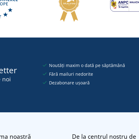
Noutăți maxim o dată pe săptămână
etter
Fără mailuri nedorite
 noi
Dezabonare ușoară
rma noastră
De la centrul nostru de