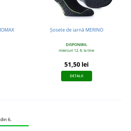
RMOMAX
Șosete de iarnă MERINO
DISPONIBIL
miercuri 12. 8.
la tine
51,50 lei
DETALII
din 6.