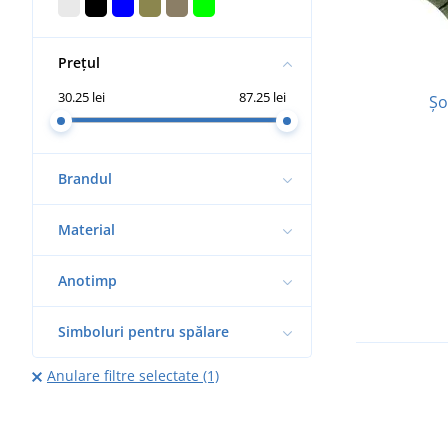
Prețul
30.25 lei
87.25 lei
Șo
Brandul
Material
Anotimp
Simboluri pentru spălare
Anulare filtre selectate (1)