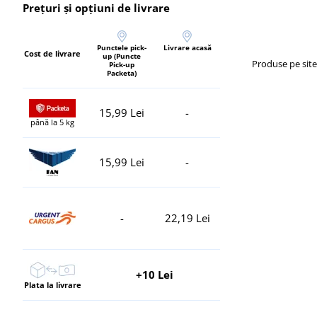
Prețuri și opțiuni de livrare
Punctele pick-
Livrare acasă
Cost de livrare
up (Puncte
Produse pe sit
Pick-up
Packeta)
15,99 Lei
-
până la 5 kg
15,99 Lei
-
-
22,19 Lei
+10 Lei
Plata la livrare