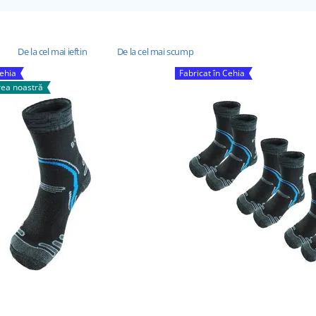
De la cel mai ieftin
De la cel mai scump
Cehia
Fabricat în Cehia
ea noastră