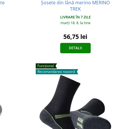
ete
Șosete din lână merino MERINO
TREK
LIVRARE ÎN 7 ZILE
marți 18. 8.
la tine
56,75 lei
DETALII
Funcțional
Recomandarea noastră