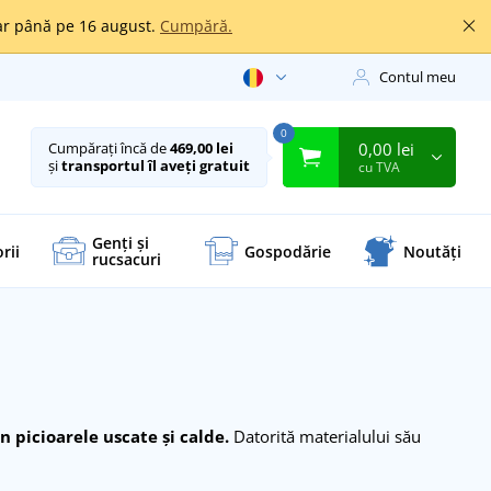
oar până pe 16 august.
Cumpără.
Contul meu
0
0,00 lei
Cumpărați încă de
469,00 lei
și
transportul îl aveți gratuit
cu TVA
Genți și
rii
Gospodărie
Noutăți
rucsacuri
 picioarele uscate și calde.
Datorită materialului său