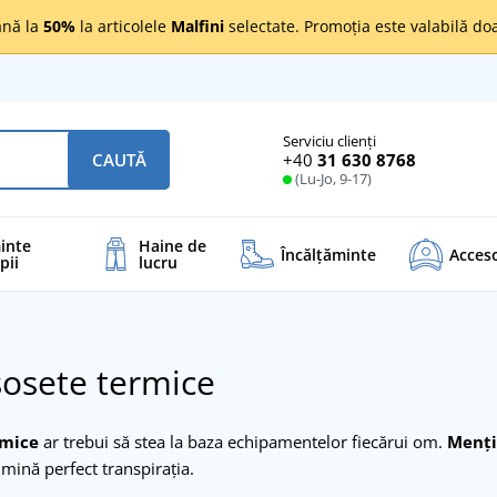
nă la
50%
la articolele
Malfini
selectate. Promoția este valabilă d
Serviciu clienți
+40
31 630 8768
CAUTĂ
(Lu-Jo, 9-17)
inte
Haine de
Încălţăminte
Acceso
pii
lucru
șosete termice
rmice
ar trebui să stea la baza echipamentelor fiecărui om.
Mențin
imină perfect transpirația.