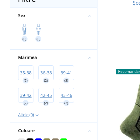
Șo
Sex
(6)
(6)
Mărimea
Recomandar
35-38
36-38
39-41
(2)
(2)
(3)
39-42
42-45
43-46
(2)
(2)
(2)
Altele (9)
Culoare