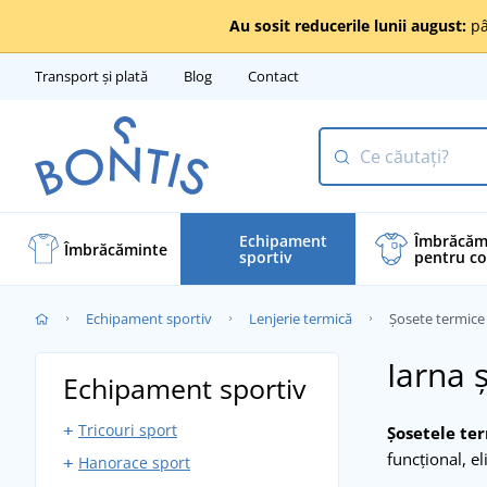
Au sosit reducerile lunii august:
pâ
Transport și plată
Blog
Contact
Echipament
Îmbrăcăm
Îmbrăcăminte
sportiv
pentru co
Echipament sportiv
Lenjerie termică
Șosete termice
Iarna 
Echipament sportiv
Tricouri sport
Șosetele te
funcțional, el
Hanorace sport
Maiouri sport