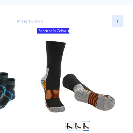
Afișez 1-6 din 6
1
Fabricat în Cehia