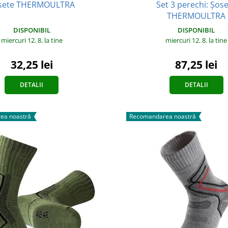
Set 3 perechi: Șos
sete THERMOULTRA
THERMOULTRA
DISPONIBIL
DISPONIBIL
miercuri 12. 8.
la tine
miercuri 12. 8.
la tine
87,25 lei
32,25 lei
DETALII
DETALII
ea noastră
Recomandarea noastră