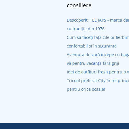
consiliere
Descoperiți TEE JAYS - marca 
cu tradiție din 1976
Cum să faceți față zilelor fierbin
confortabil și în siguranță
Aventura de vară începe cu bagaj
vă pentru vacanță fără griji
Idei de outfituri fresh pentru o 
Tricoul preferat City în rol princ
pentru orice ocazie!