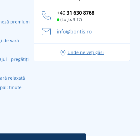
+40
31 630 8768
(Lu-Jo, 9-17)
daneză premium
info@bontis.ro
ți de vară
Unde ne veți găsi
ul - pregătiți-
vară relaxată
ipal: ținute