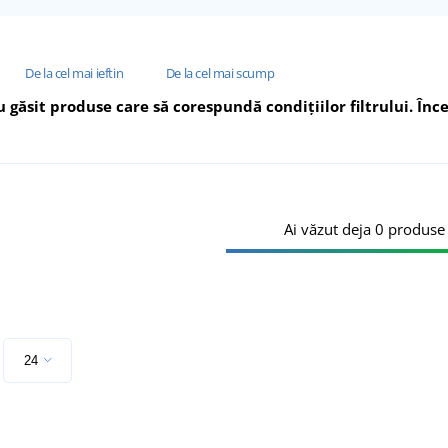
De la cel mai ieftin
De la cel mai scump
 găsit produse care să corespundă condițiilor filtrului. Încer
Ai văzut deja 0 produse 
e