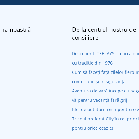
rma noastră
De la centrul nostru de
consiliere
Descoperiți TEE JAYS - marca 
cu tradiție din 1976
Cum să faceți față zilelor fierbin
confortabil și în siguranță
Aventura de vară începe cu bagaj
vă pentru vacanță fără griji
Idei de outfituri fresh pentru o 
Tricoul preferat City în rol princ
pentru orice ocazie!