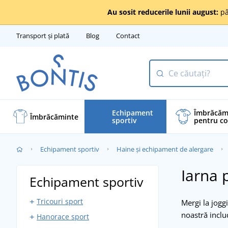
Au sosit reducerile lunii august:
pâ
Transport și plată
Blog
Contact
Echipament
Îmbrăcăm
Îmbrăcăminte
sportiv
pentru co
Echipament sportiv
Haine și echipament de alergare
Iarna 
Echipament sportiv
Tricouri sport
Mergi la jogg
noastră incl
Hanorace sport
Maiouri sport