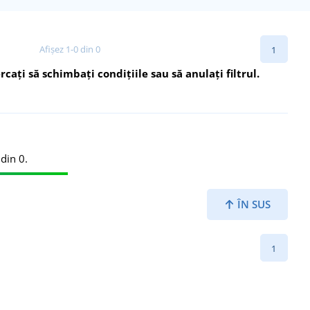
Afișez 1-0 din 0
1
cați să schimbați condițiile sau să anulați filtrul.
din 0.
ÎN SUS
1