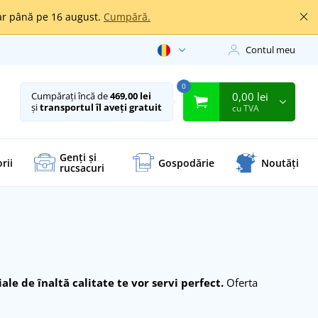
oar până pe 16 august.
Cumpără.
Contul meu
0
0,00 lei
Cumpărați încă de
469,00 lei
și
transportul îl aveți gratuit
cu TVA
Genți și
rii
Gospodărie
Noutăți
rucsacuri
ale de înaltă calitate te vor servi perfect.
Oferta