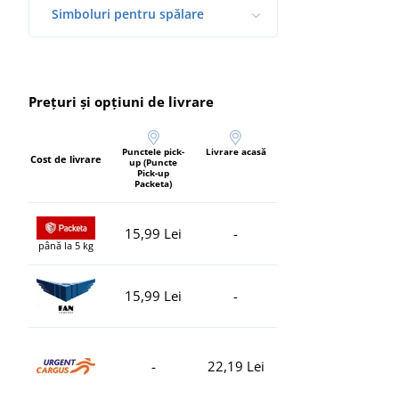
Simboluri pentru spălare
Prețuri și opțiuni de livrare
Punctele pick-
Livrare acasă
Cost de livrare
up (Puncte
Pick-up
Packeta)
15,99 Lei
-
până la 5 kg
15,99 Lei
-
-
22,19 Lei