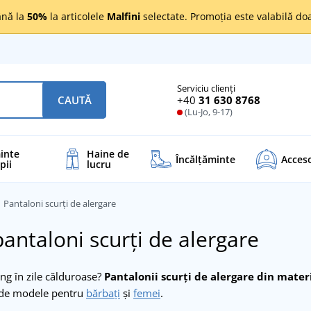
nă la
50%
la articolele
Malfini
selectate. Promoția este valabilă d
Serviciu clienți
+40
31 630 8768
CAUTĂ
(Lu-Jo, 9-17)
inte
Haine de
Încălţăminte
Acceso
pii
lucru
Pantaloni scurți de alergare
pantaloni scurți de alergare
ing în zile călduroase?
Pantalonii scurți de alergare din materi
ude modele pentru
bărbați
și
femei
.