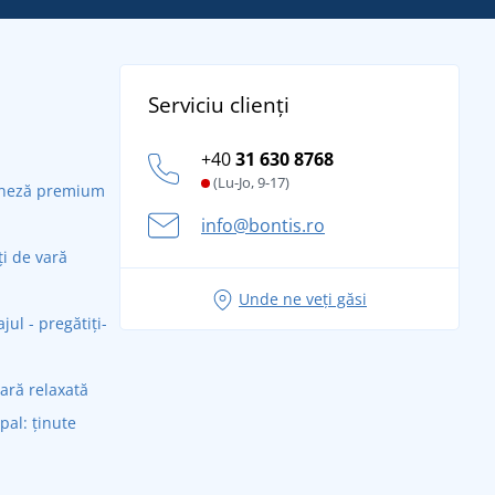
Serviciu clienți
+40
31 630 8768
(Lu-Jo, 9-17)
daneză premium
info@bontis.ro
ți de vară
Unde ne veți găsi
ul - pregătiți-
vară relaxată
ipal: ținute