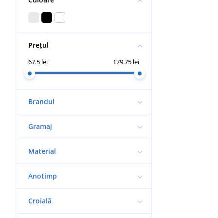
Prețul
67.5 lei
179.75 lei
Brandul
Gramaj
Material
Anotimp
Croială