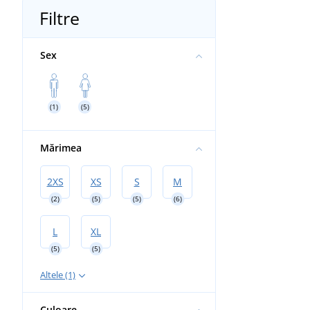
Filtre
Sex
(1)
(5)
Mărimea
2XS
XS
S
M
(2)
(5)
(5)
(6)
L
XL
(5)
(5)
Altele (1)
Culoare