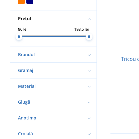
Prețul
86 lei
193.5 lei
Brandul
Tricou 
Gramaj
Material
Glugă
Anotimp
Croială