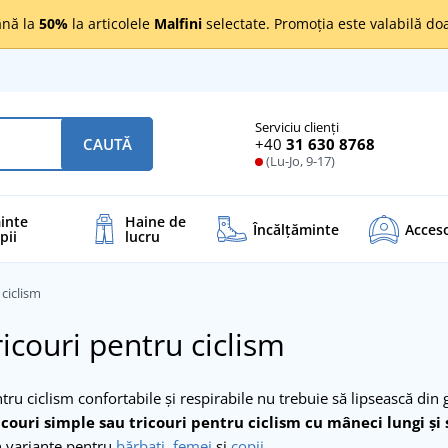
nă la
50%
la articolele
Malfini
selectate. Promoția este valabilă d
Serviciu clienți
+40
31 630 8768
CAUTĂ
(Lu-Jo, 9-17)
inte
Haine de
Încălţăminte
Acceso
pii
lucru
 ciclism
ricouri pentru ciclism
tru ciclism confortabile și respirabile nu trebuie să lipsească din 
couri simple sau tricouri pentru ciclism cu mâneci lungi și 
în variante pentru
bărbați
,
femei
și
copii
.