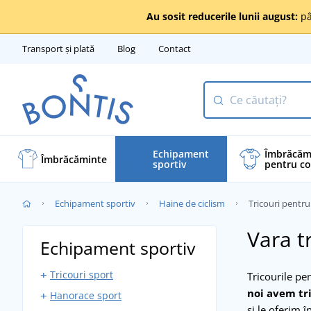
Au sosit reducerile lunii august:
pâ
Transport și plată
Blog
Contact
Echipament
Îmbrăcăm
Îmbrăcăminte
sportiv
pentru co
Echipament sportiv
Haine de ciclism
Tricouri pentru
Vara t
Echipament sportiv
Tricouri sport
Tricourile pen
noi avem tri
Hanorace sport
Maiouri sport
și le oferim 