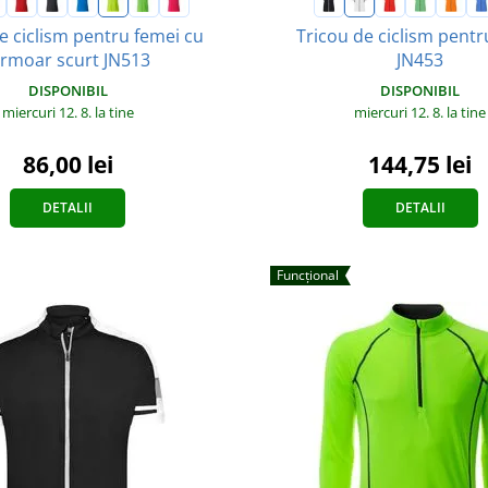
e ciclism pentru femei cu
Tricou de ciclism pentr
ermoar scurt JN513
JN453
DISPONIBIL
DISPONIBIL
miercuri 12. 8.
la tine
miercuri 12. 8.
la tine
86,00 lei
144,75 lei
DETALII
DETALII
Funcțional