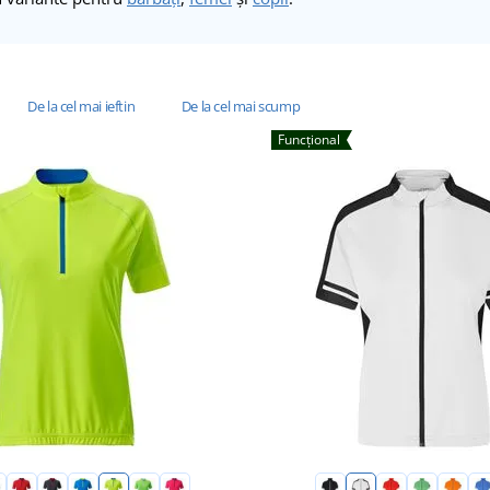
De la cel mai ieftin
De la cel mai scump
Funcțional