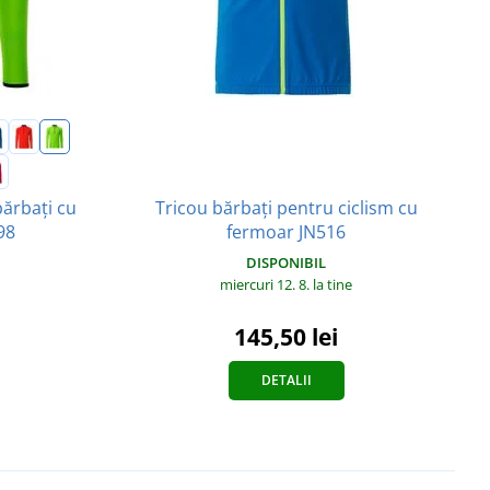
bărbați cu
Tricou bărbați pentru ciclism cu
98
fermoar JN516
DISPONIBIL
miercuri 12. 8.
la tine
145,50 lei
DETALII