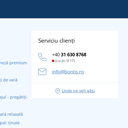
Serviciu clienți
+40
31 630 8768
(Lu-Jo, 9-17)
daneză premium
info@bontis.ro
ți de vară
Unde ne veți găsi
ul - pregătiți-
vară relaxată
ipal: ținute