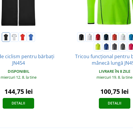
de ciclism pentru bărbați
Tricou funcțional pentru 
JN454
mânecă lungă JN4
DISPONIBIL
LIVRARE ÎN 8 ZILE
miercuri 12. 8.
la tine
miercuri 19. 8.
la tine
144,75 lei
100,75 lei
DETALII
DETALII