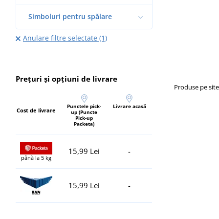
Simboluri pentru spălare
Anulare filtre selectate (1)
Prețuri și opțiuni de livrare
Produse pe sit
Punctele pick-
Livrare acasă
Cost de livrare
up (Puncte
Pick-up
Packeta)
15,99 Lei
-
până la 5 kg
15,99 Lei
-