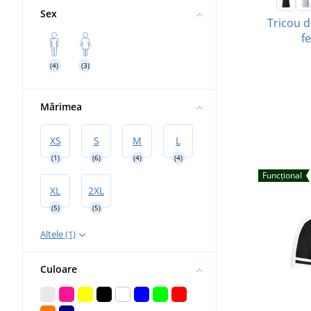
Sex
Tricou d
f
(4)
(3)
Mărimea
XS
S
M
L
(1)
(6)
(4)
(4)
Funcțional
XL
2XL
(5)
(5)
Altele (1)
Culoare