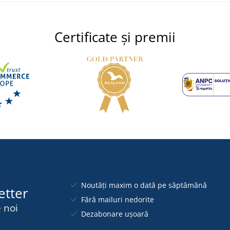
Certificate și premii
Noutăți maxim o dată pe săptămână
etter
Fără mailuri nedorite
 noi
Dezabonare ușoară