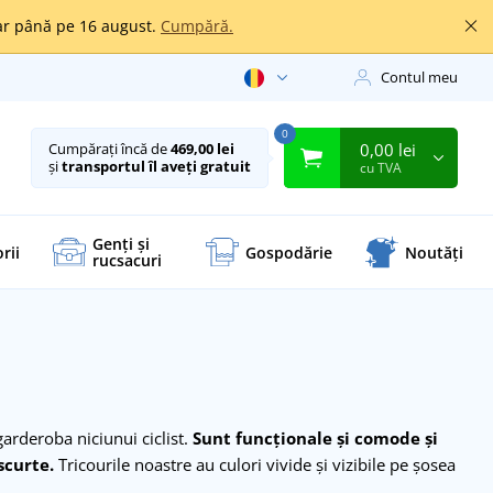
oar până pe 16 august.
Cumpără.
Contul meu
0
0,00 lei
Cumpărați încă de
469,00 lei
și
transportul îl aveți gratuit
cu TVA
Genți și
rii
Gospodărie
Noutăți
rucsacuri
garderoba niciunui ciclist.
Sunt funcționale și comode și
scurte.
Tricourile noastre au culori vivide și vizibile pe șosea