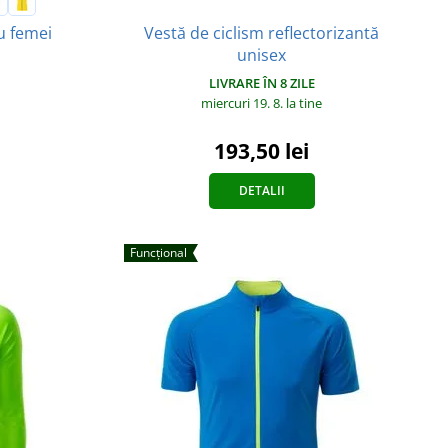
Vestă de ciclism reflectorizantă
u femei
unisex
LIVRARE ÎN 8 ZILE
miercuri 19. 8.
la tine
193,50 lei
DETALII
Funcțional