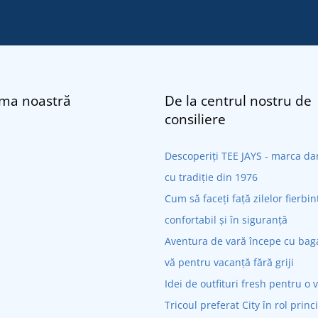
rma noastră
De la centrul nostru de
consiliere
Descoperiți TEE JAYS - marca 
cu tradiție din 1976
Cum să faceți față zilelor fierbin
confortabil și în siguranță
Aventura de vară începe cu bagaj
vă pentru vacanță fără griji
Idei de outfituri fresh pentru o 
Tricoul preferat City în rol princ