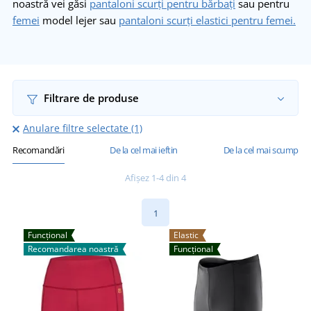
noastră vei găsi
pantaloni scurți pentru bărbați
sau pentru
femei
model lejer sau
pantaloni scurți elastici pentru femei.
Filtrare de produse
Anulare filtre selectate (1)
Recomandări
De la cel mai ieftin
De la cel mai scump
Afișez 1-4 din 4
1
Funcțional
Elastic
Recomandarea noastră
Funcțional