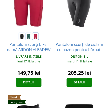
Pantaloni scurți de ciclism
Pantaloni scurți biker
cu bazon pentru bărbați
damă ARDON ALBADEW
DISPONIBIL
LIVRARE ÎN 7 ZILE
marți 11. 8.
la tine
luni 17. 8.
la tine
205,25 lei
149,75 lei
DETALII
DETALII
Elastic
Funcțional