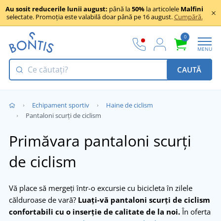
Au sosit reducerile lunii august:
până la
50%
la articolele
Malfini
selectate. Promoția este valabilă doar până pe 16 august.
Cumpără.
0
MENU
CAUTĂ
Echipament sportiv
Haine de ciclism
Pantaloni scurți de ciclism
Primăvara pantaloni scurți
de ciclism
Vă place să mergeți într-o excursie cu bicicleta în zilele
călduroase de vară?
Luați-vă pantaloni scurți de ciclism
confortabili cu o inserție de calitate de la noi.
În oferta