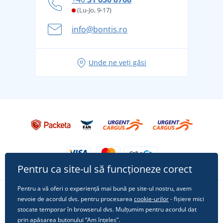
și în siguranță
(Lu-Jo, 9-17)
Aventura de vară începe cu bagajul - pregătiți-vă
info@bontis.ro
pentru vacanță fără griji
Idei de outfituri fresh pentru o vară relaxată
Unde ne veți găsi
Tricoul preferat City în rol principal: ținute pentru
orice ocazie!
Pentru ca site-ul să funcționeze corect
Pentru a vă oferi o experiență mai bună pe site-ul nostru, avem
nevoie de acordul dvs. pentru procesarea
cookie-urilor
- fișiere mici
Urmărește-ne pe rețelele sociale
stocate temporar în browserul dvs. Mulțumim pentru acordul dat
prin apăsarea butonului “Am înțeles”.