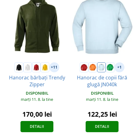
+11
+1
Hanorac bărbați Trendy
Hanorac de copii fără
Zipper
glugă JN040k
DISPONIBIL
DISPONIBIL
marți 11. 8.
la tine
marți 11. 8.
la tine
170,00 lei
122,25 lei
DETALII
DETALII