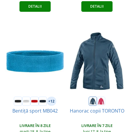
DETALII
DETALII
+12
Bentiță sport MB042
Hanorac copii TORONTO
LIVRARE ÎN 8 ZILE
LIVRARE ÎN 7 ZILE
marți 18. 8.
la tine
luni 17. 8.
la tine