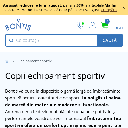
Au sosit reducerile lunii august:
până la
50%
la articolele
Malfini
selectate. Promoția este valabilă doar până pe 16 august.
Cumpără.
0
MENU
CAUTĂ
Echipament sportiv
Copii echipament sportiv
Bontis vă pune la dispoziție o gamă largă de îmbrăcăminte
sportivă pentru toate tipurile de sport.
La noi găsiți haine
de marcă din materiale moderne și funcționale.
Antrenamentele devin mai plăcute cu hainele potrivite și
performanțele voastre se vor îmbunătăți!
Îmbrăcămintea
sportivă oferă un confort optim și încredere pentru a