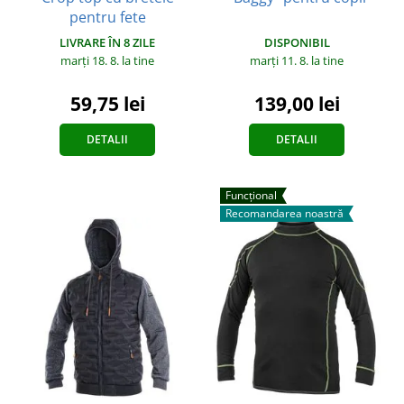
pentru fete
DISPONIBIL
LIVRARE ÎN 8 ZILE
marți 11. 8.
la tine
marți 18. 8.
la tine
139,00 lei
59,75 lei
DETALII
DETALII
Funcțional
Recomandarea noastră