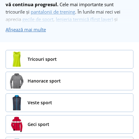
vă continua progresul.
Cele mai importante sunt
tricourile și
pantalonii de trening
. În lunile mai reci vei
aprecia
gecile de sport
,
lenjeria termică (first layer)
și
mănușile
. La noi găsești inclusiv
haine pentru ciclism
sau
Afișează mai multe
alergare. Să nu uităm de
șepci și fesuri
pentru a-ți proteja
capul de soare sau frig!
Tricouri sport
Hanorace sport
Veste sport
Geci sport