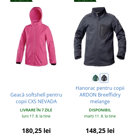
Hanorac pentru copii
Geacă softshell pentru
ARDON Breeffidry
copii CXS NEVADA
melange
LIVRARE ÎN 7 ZILE
DISPONIBIL
luni 17. 8.
la tine
marți 11. 8.
la tine
180,25 lei
148,25 lei