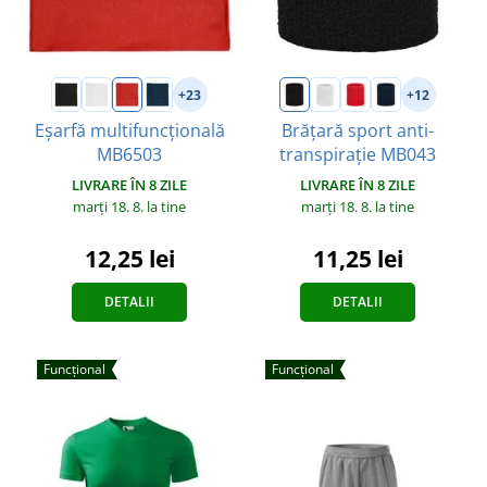
+23
+12
Eșarfă multifuncțională
Brățară sport anti-
MB6503
transpirație MB043
LIVRARE ÎN 8 ZILE
LIVRARE ÎN 8 ZILE
marți 18. 8.
la tine
marți 18. 8.
la tine
12,25 lei
11,25 lei
DETALII
DETALII
Funcțional
Funcțional