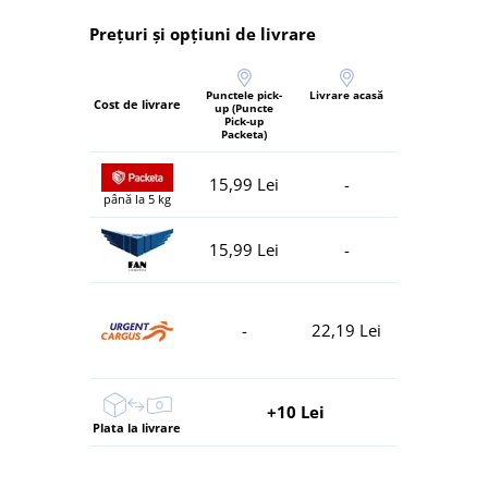
Prețuri și opțiuni de livrare
Punctele pick-
Livrare acasă
Cost de livrare
up (Puncte
Pick-up
Packeta)
15,99 Lei
-
până la 5 kg
15,99 Lei
-
-
22,19 Lei
+10 Lei
Plata la livrare