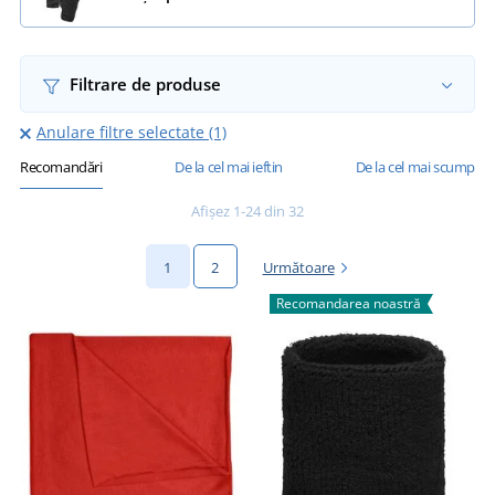
Filtrare de produse
Anulare filtre selectate (1)
Recomandări
De la cel mai ieftin
De la cel mai scump
Afișez 1-24 din 32
1
2
Următoare
Recomandarea noastră