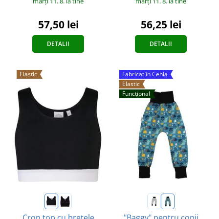
marți 11. 8.
la tine
marți 11. 8.
la tine
56,25 lei
57,50 lei
DETALII
DETALII
Elastic
Fabricat în Cehia
Elastic
Funcțional
Crop top cu bretele
"Baggy" pentru copii