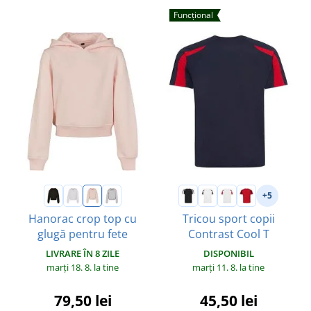
Funcțional
+5
Hanorac crop top cu
Tricou sport copii
glugă pentru fete
Contrast Cool T
LIVRARE ÎN 8 ZILE
DISPONIBIL
marți 18. 8.
la tine
marți 11. 8.
la tine
79,50 lei
45,50 lei