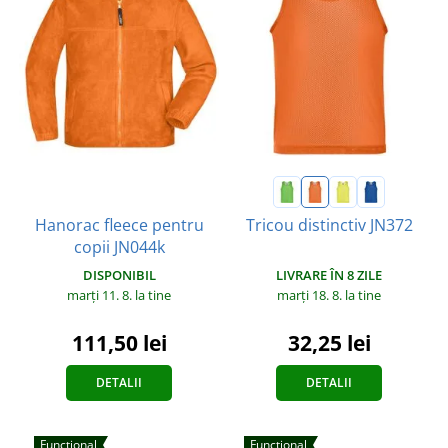
Hanorac fleece pentru
Tricou distinctiv JN372
copii JN044k
DISPONIBIL
LIVRARE ÎN 8 ZILE
marți 11. 8.
la tine
marți 18. 8.
la tine
111,50 lei
32,25 lei
DETALII
DETALII
Funcțional
Funcțional