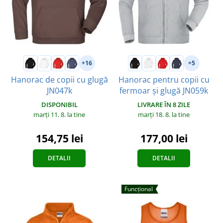
+16
+5
Hanorac de copii cu glugă
Hanorac pentru copii cu
JN047k
fermoar și glugă JN059k
DISPONIBIL
LIVRARE ÎN 8 ZILE
marți 11. 8.
la tine
marți 18. 8.
la tine
154,75 lei
177,00 lei
DETALII
DETALII
Funcțional