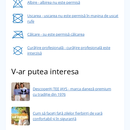
Albire - albirea nu este permisă
Uscarea - uscarea nu este permisă în mașina de uscat
rufe
Călcare - su este permisă călcarea
Curățire profesională - curățire profesională este
interzisă
V-ar putea interesa
Descoperiți TEE JAYS - marca daneză premium
cu tradiție din 1976
Cum să faceți față zilelor fierbinți de vară
confortabil și în siguranță