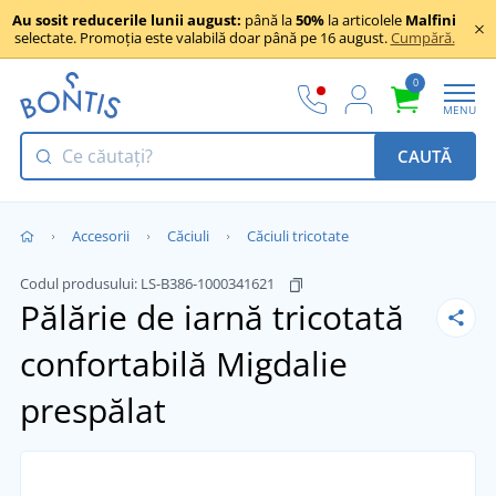
Au sosit reducerile lunii august:
până la
50%
la articolele
Malfini
selectate. Promoția este valabilă doar până pe 16 august.
Cumpără.
0
MENU
CAUTĂ
Accesorii
Căciuli
Căciuli tricotate
Codul produsului:
LS-B386-1000341621
Pălărie de iarnă tricotată
confortabilă
Migdalie
prespălat