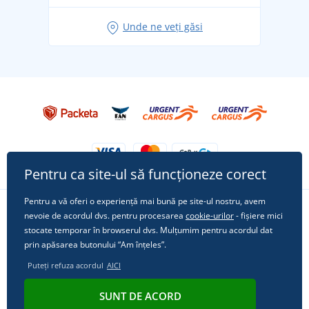
Idei de outfituri fresh pentru o vară relaxată
Unde ne veți găsi
Tricoul preferat City în rol principal: ținute pentru
orice ocazie!
Pentru ca site-ul să funcționeze corect
Pentru a vă oferi o experiență mai bună pe site-ul nostru, avem
nevoie de acordul dvs. pentru procesarea
cookie-urilor
- fișiere mici
Urmărește-ne pe rețelele sociale
stocate temporar în browserul dvs. Mulțumim pentru acordul dat
prin apăsarea butonului “Am înțeles”.
Puteți refuza acordul
AICI
© 2011 - 2026, Dual Trade s.r.o. | Din punct de vedere tehnic oferă
SUNT DE ACORD
Simplia.cz
.