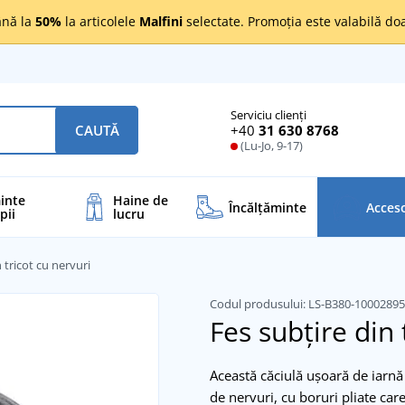
nă la
50%
la articolele
Malfini
selectate. Promoția este valabilă d
Serviciu clienți
+40
31 630 8768
CAUTĂ
(Lu-Jo, 9-17)
inte
Haine de
Încălţăminte
Acceso
pii
lucru
 tricot cu nervuri
Codul produsului:
LS-B380-1000289
Fes subțire din 
Această căciulă ușoară de iarnă 
de nervuri, cu boruri pliate car