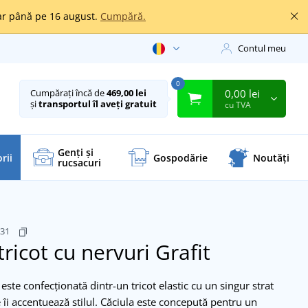
oar până pe 16 august.
Cumpără.
Contul meu
0
0,00 lei
Cumpărați încă de
469,00 lei
și
transportul îl aveți gratuit
cu TVA
Genți și
rii
Gospodărie
Noutăți
rucsacuri
531
tricot cu nervuri
Grafit
este confecționată dintr-un tricot elastic cu un singur strat
e îi accentuează stilul. Căciula este concepută pentru un