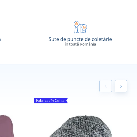
ă
Sute de puncte de coletărie
în toată România
Fabricat în Cehia
F