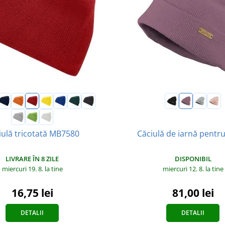
Căciulă de iarnă pentr
iulă tricotată MB7580
DISPONIBIL
LIVRARE ÎN 8 ZILE
miercuri 12. 8.
la tine
miercuri 19. 8.
la tine
81,00 lei
16,75 lei
DETALII
DETALII