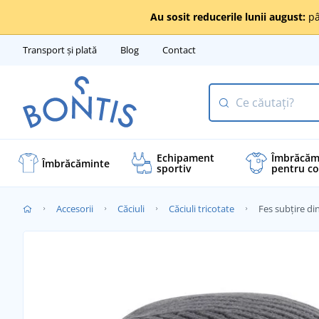
Au sosit reducerile lunii august:
pâ
Transport și plată
Blog
Contact
Echipament
Îmbrăcăm
Îmbrăcăminte
sportiv
pentru co
Accesorii
Căciuli
Căciuli tricotate
Fes subțire din