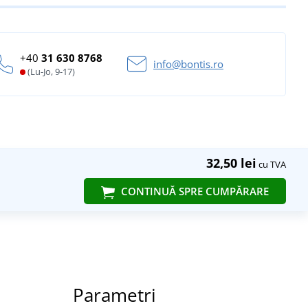
+40
31 630 8768
info@bontis.ro
(Lu-Jo, 9-17)
32,50 lei
cu TVA
CONTINUĂ SPRE CUMPĂRARE
Parametri