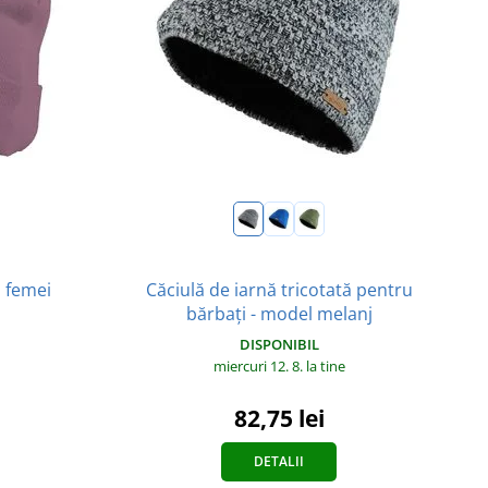
u femei
Căciulă de iarnă tricotată pentru
bărbați - model melanj
DISPONIBIL
miercuri 12. 8.
la tine
82,75 lei
DETALII