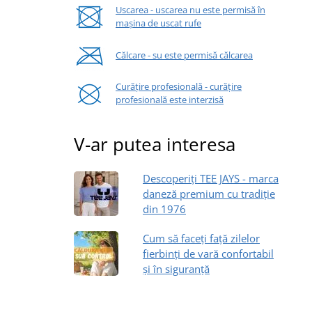
Uscarea - uscarea nu este permisă în
mașina de uscat rufe
Călcare - su este permisă călcarea
Curățire profesională - curățire
profesională este interzisă
V-ar putea interesa
Descoperiți TEE JAYS - marca
daneză premium cu tradiție
din 1976
Cum să faceți față zilelor
fierbinți de vară confortabil
și în siguranță