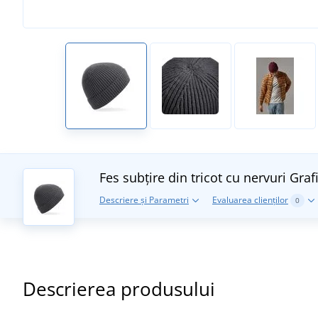
Fes subțire din tricot cu nervuri
Grafi
Descriere și Parametri
Evaluarea clienților
0
Descrierea produsului