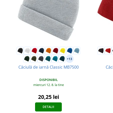
+13
Căciulă de iarnă Classic MB7500
Căc
DISPONIBIL
miercuri 12. 8.
la tine
20,25 lei
DETALII