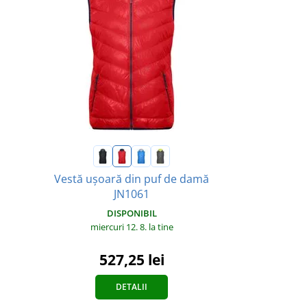
Vestă ușoară din puf de damă
JN1061
DISPONIBIL
miercuri 12. 8.
la tine
527,25 lei
DETALII