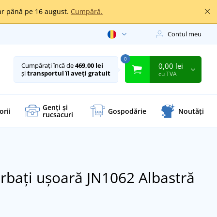
oar până pe 16 august.
Cumpără.
Contul meu
0
0,00 lei
Cumpărați încă de
469,00 lei
și
transportul îl aveți gratuit
cu TVA
Genți și
orii
Gospodărie
Noutăți
rucsacuri
ărbați ușoară JN1062
Albastră