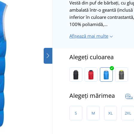
Vestă din puf de bărbați, cu glug
ambalată într-o geantă (inclusă î
inferior în culoare contrastantă
100% poliamidă,…
Afișează mai multe
Alegeți culoarea
Alegeți mărimea
S
M
XL
2XL