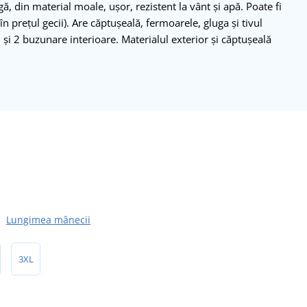
ă, din material moale, ușor, rezistent la vânt și apă. Poate fi
n prețul gecii). Are căptușeală, fermoarele, gluga și tivul
, și 2 buzunare interioare. Materialul exterior și căptușeală
Lungimea mânecii
3XL