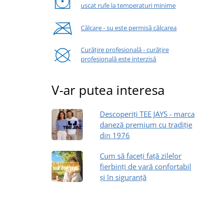
uscat rufe la temperaturi minime
Călcare - su este permisă călcarea
Curățire profesională - curățire
profesională este interzisă
V-ar putea interesa
Descoperiți TEE JAYS - marca
daneză premium cu tradiție
din 1976
Cum să faceți față zilelor
fierbinți de vară confortabil
și în siguranță