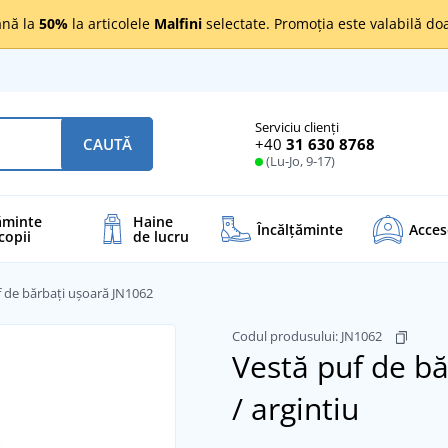
nă la
50%
la articolele
Malfini
selectate. Promoția este valabilă d
Serviciu clienți
+40
31 630 8768
CAUTĂ
(Lu-Jo, 9-17)
ăminte
Haine
Încălţăminte
Acces
copii
de lucru
f de bărbați ușoară JN1062
Codul produsului:
JN1062
Vestă puf de b
/ argintiu