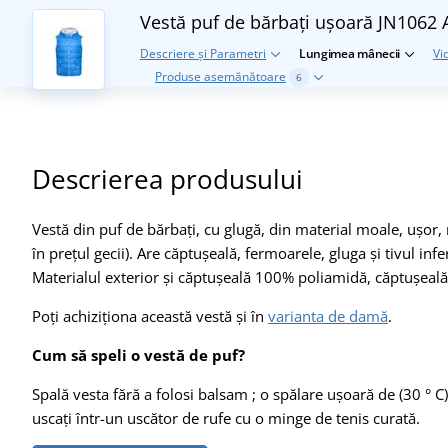
Vestă puf de bărbați ușoară JN1062
Descriere și Parametri
Lungimea mânecii
Vi
Produse asemănătoare
6
Descrierea produsului
Vestă din puf de bărbați, cu glugă, din material moale, ușor, r
în prețul gecii). Are căptușeală, fermoarele, gluga și tivul inf
Materialul exterior și căptușeală 100% poliamidă, căptușea
Poți achiziționa această vestă și în
varianta de damă
.
Cum să speli o vestă de puf?
Spală vesta fără a folosi balsam ; o spălare ușoară de (30 ° C
uscați într-un uscător de rufe cu o minge de tenis curată.