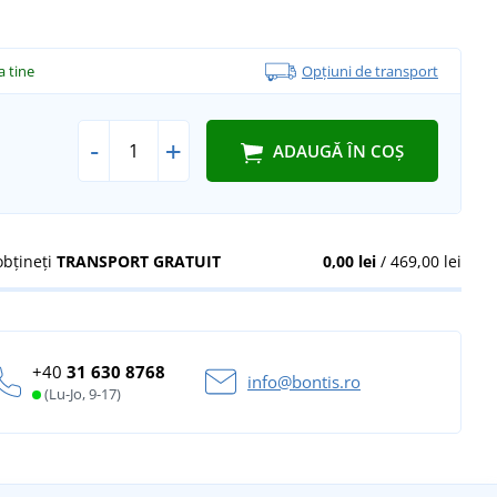
la tine
Opțiuni de transport
-
+
ADAUGĂ ÎN COȘ
obțineți
TRANSPORT GRATUIT
0,00 lei
/ 469,00 lei
+40
31 630 8768
info@bontis.ro
(Lu-Jo, 9-17)