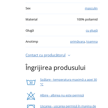
Sex
masculin
Material
100% poliamid
Glugă
cu glugă
Anotimp
primăvara
,
toamna
Contact cu producătorul
Îngrijirea produsului
Spălare - temperatura maximă a apei 30
°C
Albire - albirea nu este permisă
Uscarea - uscarea permisă în mașina de