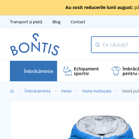
Au sosit reducerile lunii august:
pâ
Transport și plată
Blog
Contact
Echipament
Îmbrăc
Îmbrăcăminte
sportiv
pentru 
Îmbrăcăminte
Veste
Veste matlasate
Vestă pu