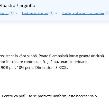
Albastră / argintiu
deo-uri
Evaluarea clienților
Pentru produs vă recomandăm
1
0
1
ezistent la vânt și apă. Poate fi ambalată într-o geantă (inclusă
erior în culoare contrastantă, și 2 buzunare interioare.
lă 90% puf, 10% pene. Dimensiuni S-XXXL.
). Pentru ca puful să se păstreze uniform, este necesar să o