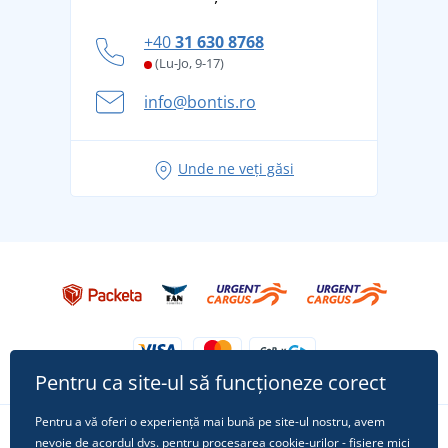
tradiție din 1976
personal
Cum să faceți față zilelor fierbinți de vară confortabil
+40
31 630 8768
și în siguranță
(Lu-Jo, 9-17)
Aventura de vară începe cu bagajul - pregătiți-vă
info@bontis.ro
pentru vacanță fără griji
Idei de outfituri fresh pentru o vară relaxată
Unde ne veți găsi
Tricoul preferat City în rol principal: ținute pentru
orice ocazie!
Pentru ca site-ul să funcționeze corect
Pentru a vă oferi o experiență mai bună pe site-ul nostru, avem
nevoie de acordul dvs. pentru procesarea
cookie-urilor
- fișiere mici