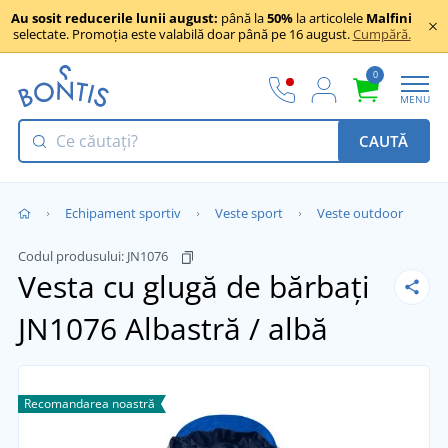
Au sosit reducerile lunii august:
până la
50%
la articolele
Malfini
selectate. Promoția este valabilă doar până pe 16 august.
Cumpără.
0
MENU
CAUTĂ
Echipament sportiv
Veste sport
Veste outdoor
Codul produsului:
JN1076
Vesta cu glugă de bărbați
JN1076
Albastră / albă
Recomandarea noastră