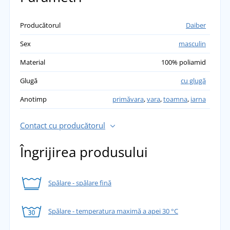
Producătorul
Daiber
Sex
masculin
Material
100% poliamid
Glugă
cu glugă
Anotimp
primăvara
,
vara
,
toamna
,
iarna
Contact cu producătorul
Îngrijirea produsului
Spălare - spălare fină
Spălare - temperatura maximă a apei 30 °C