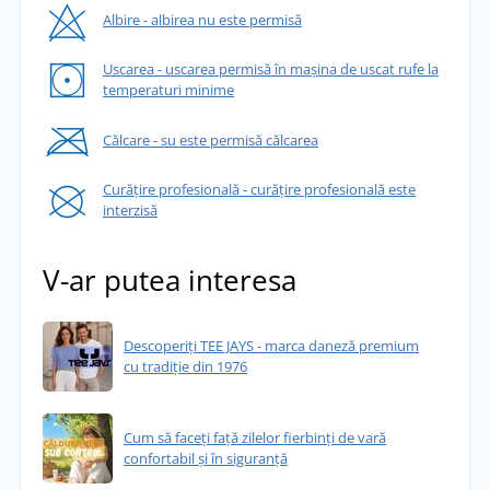
Albire - albirea nu este permisă
Uscarea - uscarea permisă în mașina de uscat rufe la
temperaturi minime
Călcare - su este permisă călcarea
Curățire profesională - curățire profesională este
interzisă
V-ar putea interesa
Descoperiți TEE JAYS - marca daneză premium
cu tradiție din 1976
Cum să faceți față zilelor fierbinți de vară
confortabil și în siguranță