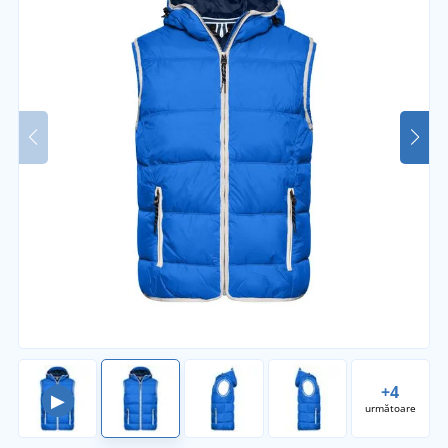
+4
▶
următoare