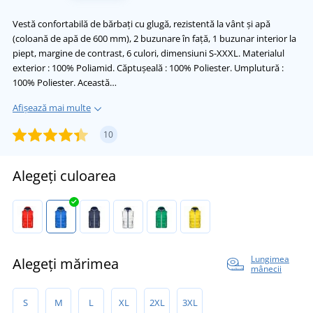
Vestă confortabilă de bărbați cu glugă, rezistentă la vânt și apă
(coloană de apă de 600 mm), 2 buzunare în faţă, 1 buzunar interior la
piept, margine de contrast, 6 culori, dimensiuni S-XXXL. Materialul
exterior : 100% Poliamid. Căptușeală : 100% Poliester. Umplutură :
100% Poliester. Această…
Afișează mai multe
10
Alegeți culoarea
Lungimea
Alegeți mărimea
mânecii
S
M
L
XL
2XL
3XL