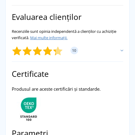
Evaluarea clienților
Recenziile sunt opinia independentă a clienților cu achiziție
verificată.
Mai multe informații.
10
ADĂUGĂ PROPRIA EVALUARE
Certificate
Martin Pavelka
Produsul are aceste certificări și standarde.
Trendy, ușoară și călduroasă. Recomand!
přidáno 25.04.2023
Parametri