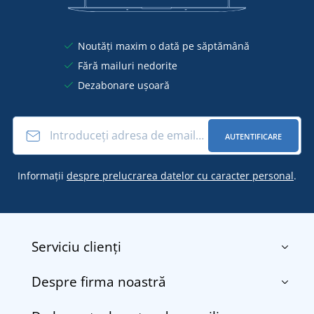
Noutăți maxim o dată pe săptămână
Fără mailuri nedorite
Dezabonare ușoară
AUTENTIFICARE
Informații
despre prelucrarea datelor cu caracter personal
.
Serviciu clienți
Despre firma noastră
Contact
Termenii și condițiile