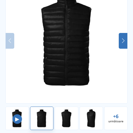
+6
▶
următoare