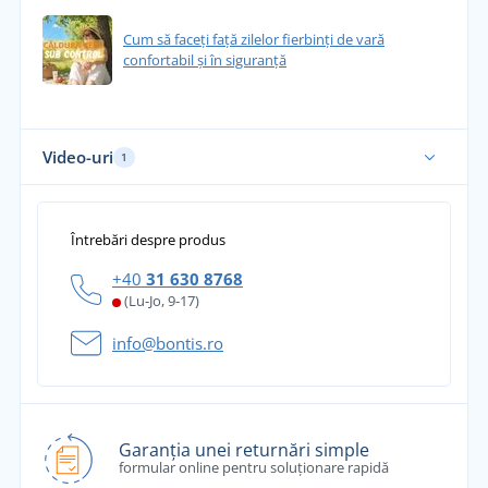
Cum să faceți față zilelor fierbinți de vară
confortabil și în siguranță
Video-uri
1
Întrebări despre produs
+40
31 630 8768
(Lu-Jo, 9-17)
info@bontis.ro
Garanția unei returnări simple
formular online pentru soluționare rapidă