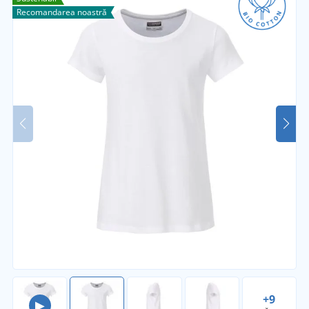
Recomandarea noastră
+9
▶