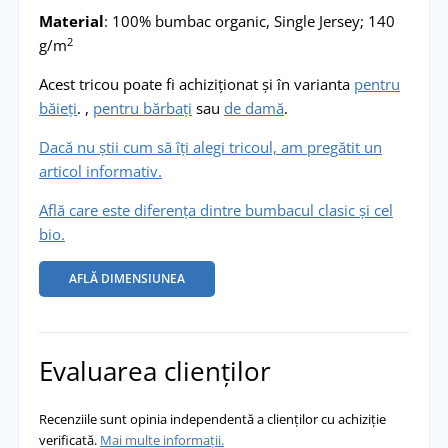
Material
: 100% bumbac organic, Single Jersey; 140
2
g/m
Acest tricou poate fi achiziționat și în varianta
pentru
băieți
. ,
pentru bărbați
sau
de damă
.
Dacă nu știi cum să îți alegi tricoul, am pregătit un
articol informativ.
Află care este diferența dintre bumbacul clasic și cel
bio.
AFLĂ DIMENSIUNEA
Evaluarea clienților
Recenziile sunt opinia independentă a clienților cu achiziție
verificată.
Mai multe informații.