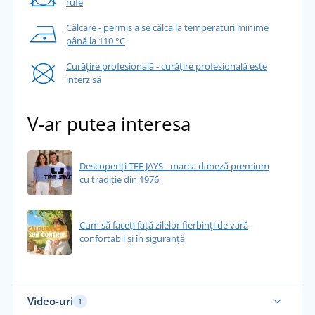
rufe
Călcare - permis a se călca la temperaturi minime
până la 110 °C
Curățire profesională - curățire profesională este
interzisă
V-ar putea interesa
Descoperiți TEE JAYS - marca daneză premium
cu tradiție din 1976
Cum să faceți față zilelor fierbinți de vară
confortabil și în siguranță
Video-uri
1