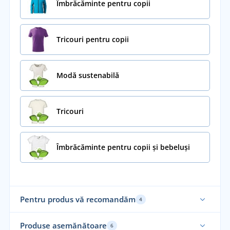
Îmbrăcăminte pentru copii
Tricouri pentru copii
Modă sustenabilă
Tricouri
Îmbrăcăminte pentru copii și bebeluși
Pentru produs vă recomandăm
4
Sustenabil
Su
Produse asemănătoare
6
Recomandarea noastră
Re