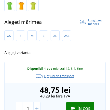
Lungimea
Alegeți mărimea
mânecii
XS
S
M
L
XL
2XL
Alegeți varianta
Disponibil
1 buc
miercuri 12. 8.
la tine
Opțiuni de transport
48,75 lei
40,29 lei
fără TVA
-
+
ÎN COȘ