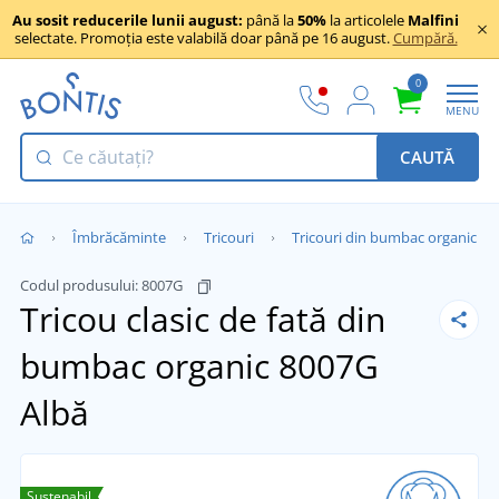
Au sosit reducerile lunii august:
până la
50%
la articolele
Malfini
selectate. Promoția este valabilă doar până pe 16 august.
Cumpără.
0
MENU
CAUTĂ
Îmbrăcăminte
Tricouri
Tricouri din bumbac organic
Codul produsului:
8007G
Tricou clasic de fată din
bumbac organic 8007G
Albă
Sustenabil