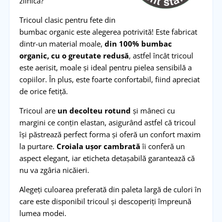
zilnică?
Tricoul clasic pentru fete din
bumbac organic este alegerea potrivită! Este fabricat
dintr-un material moale,
din 100% bumbac
organic, cu o greutate redusă
, astfel încât tricoul
este aerisit, moale și ideal pentru pielea sensibilă a
copiilor. În plus, este foarte confortabil, fiind apreciat
de orice fetiță.
Tricoul are
un decolteu rotund
și mâneci cu
margini ce conțin elastan, asigurând astfel că tricoul
își păstrează perfect forma și oferă un confort maxim
la purtare.
Croiala ușor cambrată
îi conferă un
aspect elegant, iar eticheta detașabilă garantează că
nu va zgâria nicăieri.
Alegeți culoarea preferată din paleta largă de culori în
care este disponibil tricoul și descoperiți împreună
lumea modei.