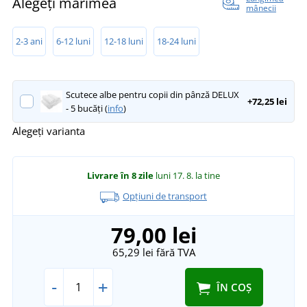
Alegeți mărimea
mânecii
2-3 ani
6-12 luni
12-18 luni
18-24 luni
Scutece albe pentru copii din pânză DELUX
+72,25 lei
- 5 bucăți (
info
)
Alegeți varianta
Livrare în 8 zile
luni 17. 8.
la tine
Opțiuni de transport
79,00 lei
65,29 lei
fără TVA
-
+
ÎN COȘ