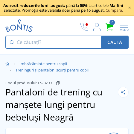
Au sosit reducerile lunii august:
până la
50%
la articolele
Malfini
selectate. Promoția este valabilă doar până pe 16 august.
Cumpără.
0
MENU
CAUTĂ
Îmbrăcăminte pentru copii
Treninguri și pantaloni scurți pentru copii
Codul produsului:
LS-BZ33
Pantaloni de trening cu
manșete lungi pentru
bebeluși
Neagră