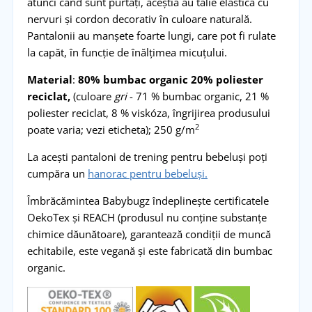
atunci când sunt purtați, aceștia au talie elastică cu
nervuri și cordon decorativ în culoare naturală.
Pantalonii au manșete foarte lungi, care pot fi rulate
la capăt, în funcție de înălțimea micuțului.
Material
:
80% bumbac organic 20% poliester
reciclat,
(culoare
gri
- 71 % bumbac organic, 21 %
poliester reciclat, 8 % viskóza, îngrijirea produsului
2
poate varia; vezi eticheta); 250 g/m
La acești pantaloni de trening pentru bebeluși poți
cumpăra un
hanorac pentru bebeluși.
Îmbrăcămintea Babybugz îndeplinește certificatele
OekoTex și REACH (produsul nu conține substanțe
chimice dăunătoare), garantează condiții de muncă
echitabile, este vegană și este fabricată din bumbac
organic.