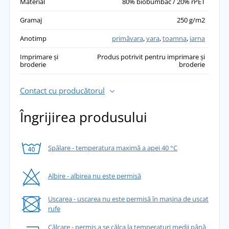
Material
80% biobumbac / 20% rPET
Gramaj
250 g/m2
Anotimp
primăvara
,
vara
,
toamna
,
iarna
Imprimare și
Produs potrivit pentru imprimare și
broderie
broderie
Contact cu producătorul
Îngrijirea produsului
Spălare - temperatura maximă a apei 40 °C
Albire - albirea nu este permisă
Uscarea - uscarea nu este permisă în mașina de uscat
rufe
Călcare - permis a se călca la temperaturi medii până