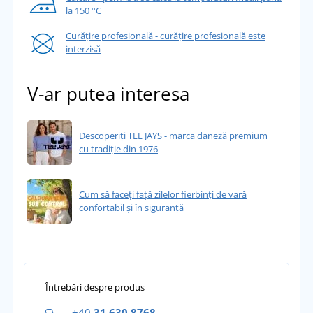
la 150 °C
Curățire profesională - curățire profesională este
interzisă
V-ar putea interesa
Descoperiți TEE JAYS - marca daneză premium
cu tradiție din 1976
Cum să faceți față zilelor fierbinți de vară
confortabil și în siguranță
Întrebări despre produs
+40
31 630 8768