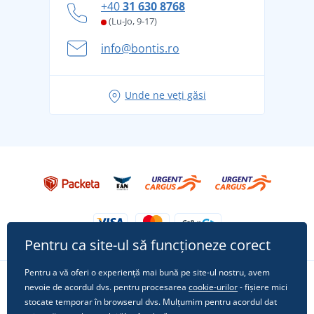
+40
31 630 8768
și în siguranță
(Lu-Jo, 9-17)
Aventura de vară începe cu bagajul - pregătiți-vă
info@bontis.ro
pentru vacanță fără griji
Idei de outfituri fresh pentru o vară relaxată
Unde ne veți găsi
Tricoul preferat City în rol principal: ținute pentru
orice ocazie!
Pentru ca site-ul să funcționeze corect
Pentru a vă oferi o experiență mai bună pe site-ul nostru, avem
nevoie de acordul dvs. pentru procesarea
cookie-urilor
- fișiere mici
Urmărește-ne pe rețelele sociale
stocate temporar în browserul dvs. Mulțumim pentru acordul dat