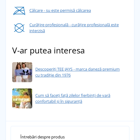
Călcare - su este permisă călcarea
Curățire profesională - curățire profesională este
interzisă
V-ar putea interesa
Descoperiți TEE JAYS - marca daneză premium
cu tradiție din 1976
Cum să faceți față zilelor fierbinți de vară
confortabil și în siguranță
Întrebări despre produs