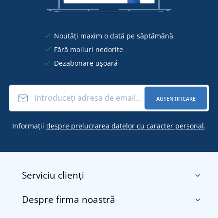
Noutăți maxim o dată pe săptămână
Fără mailuri nedorite
Dezabonare ușoară
AUTENTIFICARE
Informații
despre prelucrarea datelor cu caracter personal
.
Serviciu clienți
Despre firma noastră
Contact
Termenii și condițiile