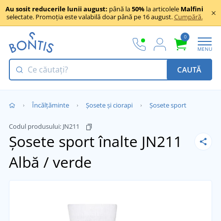
Au sosit reducerile lunii august:
până la
50%
la articolele
Malfini
selectate. Promoția este valabilă doar până pe 16 august.
Cumpără.
0
MENU
CAUTĂ
Încălţăminte
Șosete și ciorapi
Șosete sport
Codul produsului:
JN211
Șosete sport înalte JN211
Albă / verde