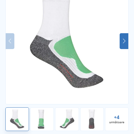
+4
următoare