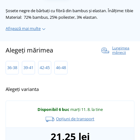
Șosete negre de bărbați cu fibră din bambus și elastan. Înălțime: tibie
Material: 72% bambus, 25% poliester, 3% elastan.
Afișează mai multe
Lungimea
Alegeți mărimea
mânecii
36-38
39-41
42-45
46-48
Alegeți varianta
Disponibil
6 buc
marți 11. 8.
la tine
Opțiuni de transport
21,25 lei