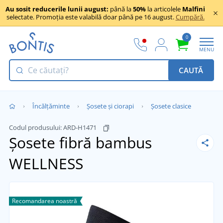
Au sosit reducerile lunii august:
până la
50%
la articolele
Malfini
selectate. Promoția este valabilă doar până pe 16 august.
Cumpără.
0
MENU
CAUTĂ
Încălţăminte
Șosete și ciorapi
Șosete clasice
Codul produsului:
ARD-H1471
Șosete fibră bambus
WELLNESS
Recomandarea noastră