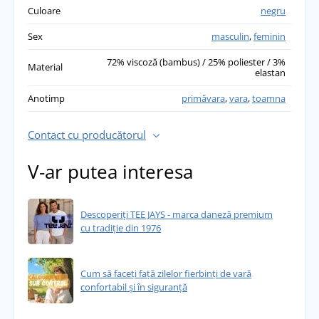
Culoare
negru
Sex
masculin
,
feminin
72% viscoză (bambus) / 25% poliester / 3%
Material
elastan
Anotimp
primăvara
,
vara
,
toamna
Contact cu producătorul
V-ar putea interesa
Descoperiți TEE JAYS - marca daneză premium
cu tradiție din 1976
Cum să faceți față zilelor fierbinți de vară
confortabil și în siguranță