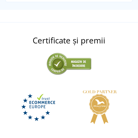
Certificate și premii
Șosete din bumbac CXS CAVA
DISPONIBIL
marți 11. 8.
la tine