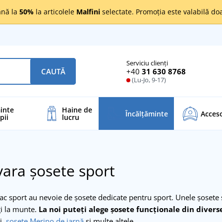
nă la
50%
la articolele
Malfini
selectate. Promoția este valabilă d
Serviciu clienți
+40
31 630 8768
CAUTĂ
(Lu-Jo, 9-17)
inte
Haine de
Încălţăminte
Acceso
pii
lucru
ara șosete sport
fac sport au nevoie de șosete dedicate pentru sport. Unele șosete se 
i la munte.
La noi puteți alege șosete funcționale din diverse
i,
șosete Merino de iarnă
și multe altele.