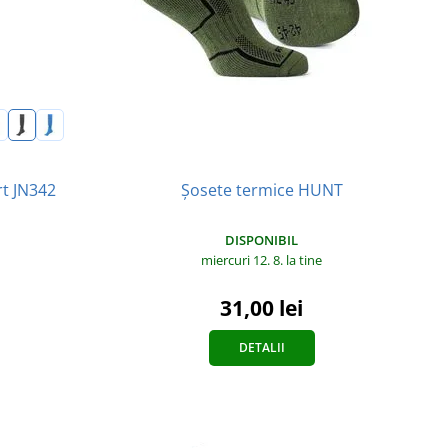
rt JN342
Șosete termice HUNT
DISPONIBIL
miercuri 12. 8.
la tine
31,00 lei
DETALII