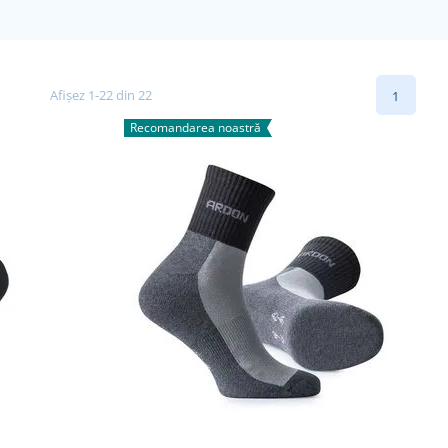
Afișez 1-22 din 22
1
Recomandarea noastră