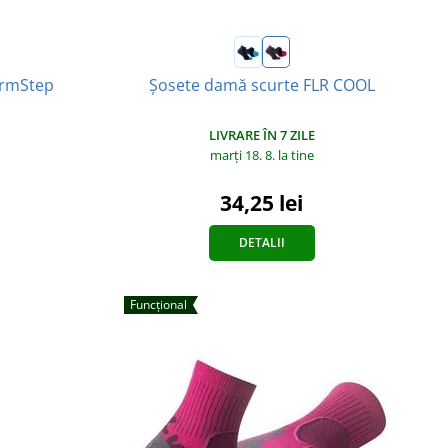
armStep
Șosete damă scurte FLR COOL
LIVRARE ÎN 7 ZILE
marți 18. 8.
la tine
34,25 lei
DETALII
Funcțional