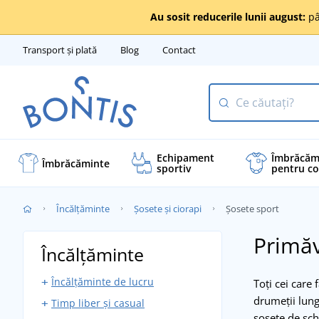
Au sosit reducerile lunii august:
pâ
Transport și plată
Blog
Contact
Echipament
Îmbrăcăm
Îmbrăcăminte
sportiv
pentru co
Încălţăminte
Șosete și ciorapi
Șosete sport
Primăv
Încălţăminte
Încălțăminte de lucru
Toți cei care 
drumeții lung
Timp liber și casual
Încălțăminte joasă
șosete de sch