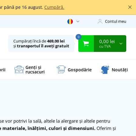
oar până pe 16 august.
Cumpără.
Contul meu
0
0,00 lei
Cumpărați încă de
469,00 lei
și
transportul îl aveți gratuit
cu TVA
Genți și
rii
Gospodărie
Noutăți
rucsacuri
vor potrivi la sală, altele la alergare și altele pentru
 materiale, înălțimi, culori și dimensiuni.
Oferim și