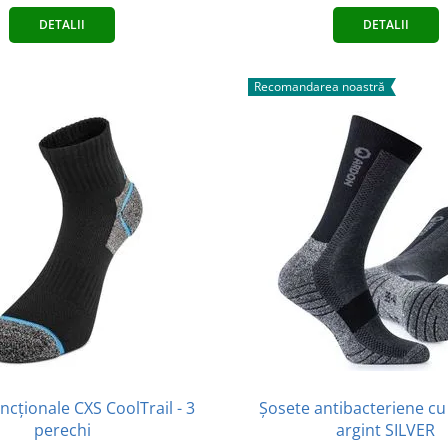
DETALII
DETALII
Recomandarea noastră
ncționale CXS CoolTrail - 3
Șosete antibacteriene cu 
perechi
argint SILVER