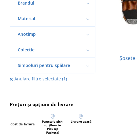
Brandul
Material
Anotimp
Colecție
Șosete
Simboluri pentru spălare
Anulare filtre selectate (1)
Prețuri și opțiuni de livrare
Punctele pick-
Livrare acasă
Cost de livrare
up (Puncte
Pick-up
Packeta)