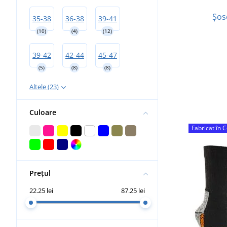
Șos
35-38
36-38
39-41
(10)
(4)
(12)
39-42
42-44
45-47
(5)
(8)
(8)
Altele (23)
Culoare
Fabricat în 
Prețul
22.25 lei
87.25 lei