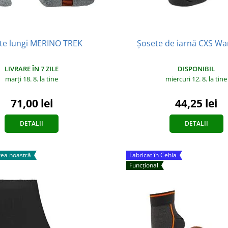
te lungi MERINO TREK
Șosete de iarnă CXS W
LIVRARE ÎN 7 ZILE
DISPONIBIL
marți 18. 8.
la tine
miercuri 12. 8.
la tine
71,00 lei
44,25 lei
DETALII
DETALII
ea noastră
Fabricat în Cehia
Funcțional