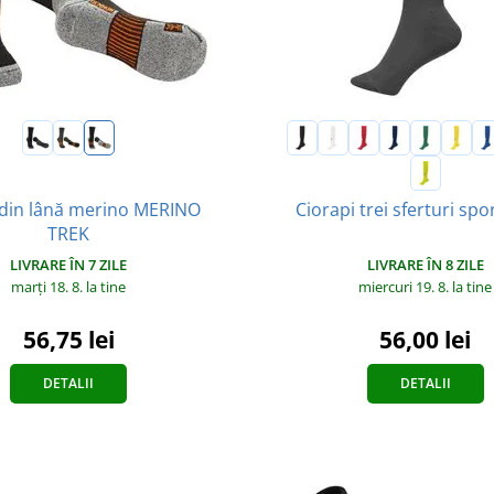
 din lână merino MERINO
Ciorapi trei sferturi spo
TREK
LIVRARE ÎN 7 ZILE
LIVRARE ÎN 8 ZILE
marți 18. 8.
la tine
miercuri 19. 8.
la tine
56,75 lei
56,00 lei
DETALII
DETALII