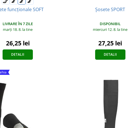
Șosete SPORT
ete funcționale SOFT
DISPONIBIL
LIVRARE ÎN 7 ZILE
miercuri 12. 8.
la tine
marți 18. 8.
la tine
27,25 lei
26,25 lei
DETALII
DETALII
Cehia