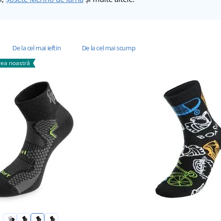
De la cel mai ieftin
De la cel mai scump
ea noastră