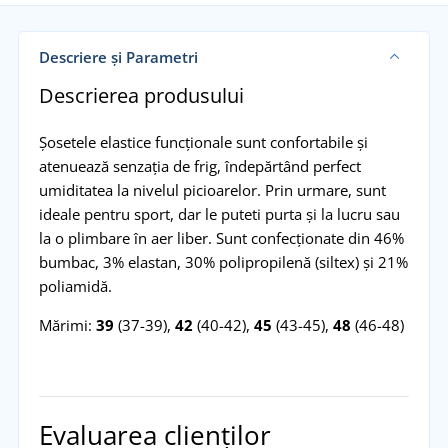
Descriere și Parametri
Descrierea produsului
Șosetele elastice funcționale sunt confortabile și
atenuează senzația de frig, îndepărtând perfect
umiditatea la nivelul picioarelor. Prin urmare, sunt
ideale pentru sport, dar le puteti purta și la lucru sau
la o plimbare în aer liber. Sunt confecționate din 46%
bumbac, 3% elastan, 30% polipropilenă (siltex) și 21%
poliamidă.
Mărimi:
39
(37-39),
42
(40-42),
45
(43-45),
48
(46-48)
Evaluarea clienților