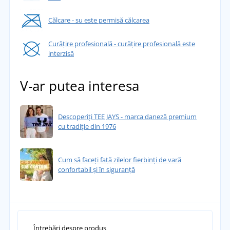
Călcare - su este permisă călcarea
Curățire profesională - curățire profesională este
interzisă
V-ar putea interesa
Descoperiți TEE JAYS - marca daneză premium
cu tradiție din 1976
Cum să faceți față zilelor fierbinți de vară
confortabil și în siguranță
Întrebări despre produs