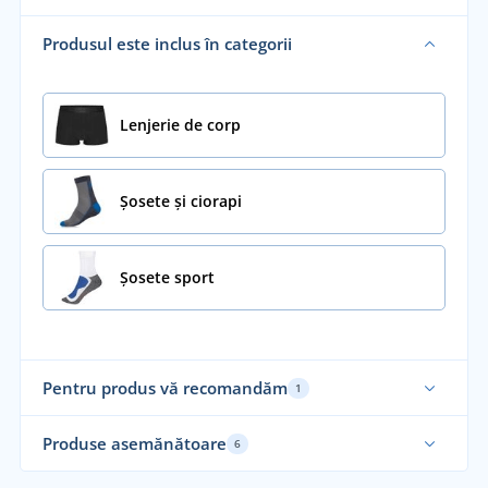
Produsul este inclus în categorii
Lenjerie de corp
Șosete și ciorapi
Șosete sport
Pentru produs vă recomandăm
1
Fabricat în Uniunea Europeană
Produse asemănătoare
6
Elastic
Re