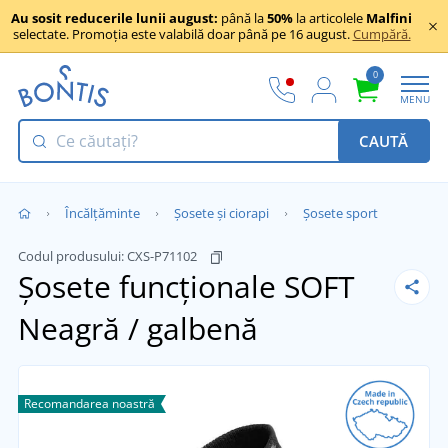
Au sosit reducerile lunii august:
până la
50%
la articolele
Malfini
selectate. Promoția este valabilă doar până pe 16 august.
Cumpără.
0
MENU
CAUTĂ
Încălţăminte
Șosete și ciorapi
Șosete sport
Codul produsului:
CXS-P71102
Șosete funcționale SOFT
Neagră / galbenă
Recomandarea noastră