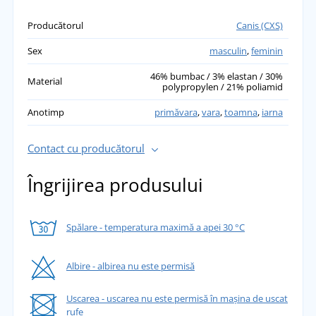
Producătorul
Canis (CXS)
Sex
masculin
,
feminin
46% bumbac / 3% elastan / 30%
Material
polypropylen / 21% poliamid
Anotimp
primăvara
,
vara
,
toamna
,
iarna
Contact cu producătorul
Îngrijirea produsului
Spălare - temperatura maximă a apei 30 °C
Albire - albirea nu este permisă
Uscarea - uscarea nu este permisă în mașina de uscat
rufe