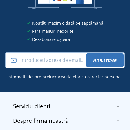
Noutăți maxim o dată pe săptămână
Fără mailuri nedorite
Dezabonare ușoară
AUTENTIFICARE
Informații
despre prelucrarea datelor cu caracter personal
.
Serviciu clienți
Despre firma noastră
Contact
Termenii și condițiile