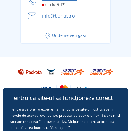
și în siguranță
(Lu-Jo, 9-17)
Aventura de vară începe cu bagajul - pregătiți-vă
info@bontis.ro
pentru vacanță fără griji
Idei de outfituri fresh pentru o vară relaxată
Unde ne veți găsi
Tricoul preferat City în rol principal: ținute pentru
orice ocazie!
Pentru ca site-ul să funcționeze corect
Pentru a vă oferi o experiență mai bună pe site-ul nostru, avem
nevoie de acordul dvs. pentru procesarea
cookie-urilor
- fișiere mici
Urmărește-ne pe rețelele sociale
stocate temporar în browserul dvs. Mulțumim pentru acordul dat
prin apăsarea butonului “Am înțeles”.