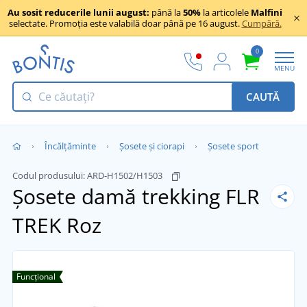
Au sosit reducerile lunii august:
până la
50%
la articolele
Malfini
selectate. Promoția este valabilă doar până pe 16 august.
Cumpără.
0
MENU
CAUTĂ
Încălţăminte
Șosete și ciorapi
Șosete sport
Codul produsului:
ARD-H1502/H1503
Șosete damă trekking FLR
TREK
Roz
Funcțional