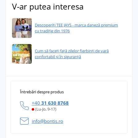
V-ar putea interesa
Descoperiți TEE JAYS - marca daneză premium
cu tradiție din 1976
Cum să faceți față zilelor fierbinți de vară
confortabil și în siguranță
Întrebări despre produs
+40
31 630 8768
(Lu-Jo, 9-17)
info@bontis.ro