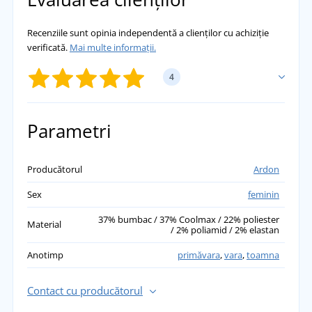
Recenziile sunt opinia independentă a clienților cu achiziție
verificată.
Mai multe informații.
4
ADĂUGĂ PROPRIA EVALUARE
Parametri
Monika
Producătorul
Ardon
Șosetele sunt grozave și se potrivesc perfect.
Sex
feminin
přidáno 20.12.2023
37% bumbac / 37% Coolmax / 22% poliester
Material
/ 2% poliamid / 2% elastan
Anotimp
primăvara
,
vara
,
toamna
Contact cu producătorul