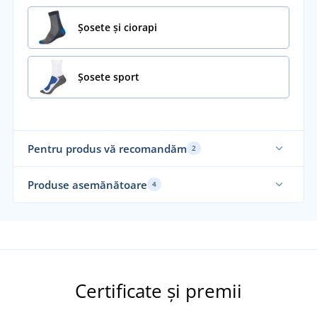
Șosete și ciorapi
Șosete sport
Pentru produs vă recomandăm
2
Elastic
Produse asemănătoare
4
Recomandarea noastră
Re
Certificate și premii