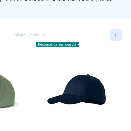
Afișez 1-21 din 21
1
Recomandarea noastră