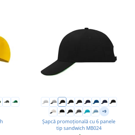
+9
ch
Șapcă promoțională cu 6 panele
tip sandwich MB024