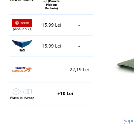
up (Puncte
Pick-up
Packeta)
15,99 Lei
-
până la 5 kg
15,99 Lei
-
-
22,19 Lei
+10 Lei
Plata la livrare
Șapc