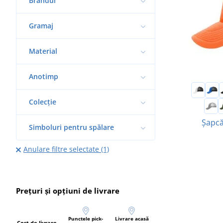
Brandul
Gramaj
Material
Anotimp
Colecție
Șapcă
Simboluri pentru spălare
Anulare filtre selectate (1)
Prețuri și opțiuni de livrare
Punctele pick-
Livrare acasă
Cost de livrare