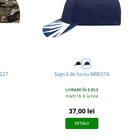
6227
Șapcă de lucru MB6574
LIVRARE ÎN 8 ZILE
marți 18. 8.
la tine
37,00 lei
DETALII