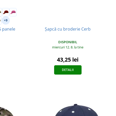
+9
6 panele
Șapcă cu broderie Cerb
DISPONIBIL
miercuri 12. 8.
la tine
43,25 lei
DETALII