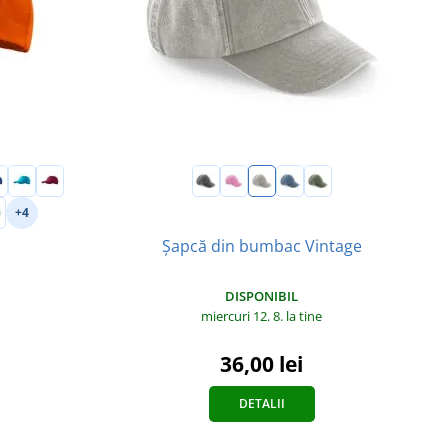
+4
Șapcă din bumbac Vintage
DISPONIBIL
miercuri 12. 8.
la tine
36,00 lei
DETALII