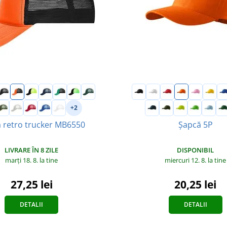
+2
 retro trucker MB6550
Șapcă 5P
LIVRARE ÎN 8 ZILE
DISPONIBIL
marți 18. 8.
la tine
miercuri 12. 8.
la tine
27,25 lei
20,25 lei
DETALII
DETALII