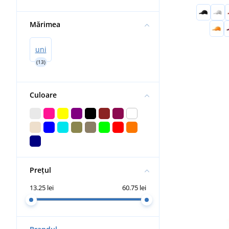
Mărimea
uni
(13)
Culoare
Prețul
13.25 lei
60.75 lei