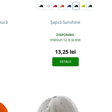
Șapcă Sunshine
tiucă
DISPONIBIL
miercuri 12. 8.
la tine
13,25 lei
DETALII