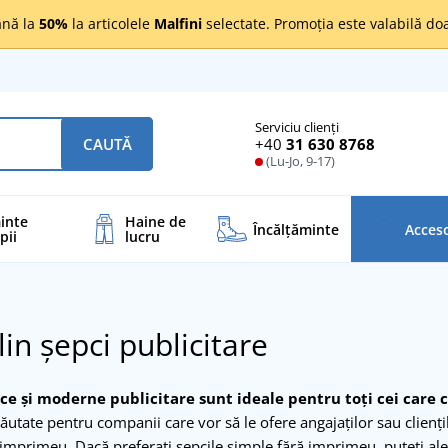
nă la
50%
la articolele
Malfini
selectate. Promoția este valabilă d
Serviciu clienți
+40
31 630 8768
CAUTĂ
(Lu-Jo, 9-17)
inte
Haine de
Încălţăminte
Acceso
pii
lucru
in șepci publicitare
ice și moderne publicitare sunt ideale pentru toți cei care 
căutate pentru companii care vor să le ofere angajaților sau clienț
imprimeu. Dacă preferați șepcile simple fără imprimeu, puteți al