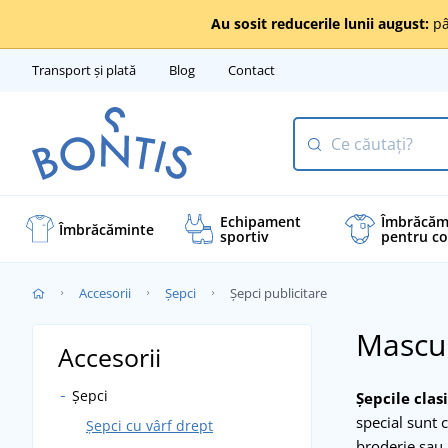
Au sosit reducerile lunii august:
pâ
Transport și plată
Blog
Contact
Echipament
Îmbrăcăm
Îmbrăcăminte
sportiv
pentru co
Accesorii
Șepci
Șepci publicitare
Mascul
Accesorii
Șepci
Șepcile clas
special sunt 
Șepci cu vârf drept
broderie sau 