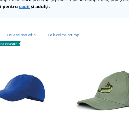
i pentru
copii
și adulți.
De la cel mai ieftin
De la cel mai scump
ea noastră