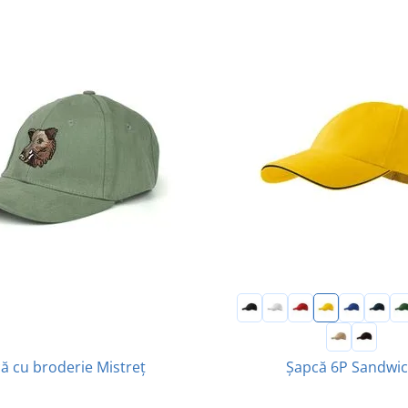
ă cu broderie Mistreț
Șapcă 6P Sandwi