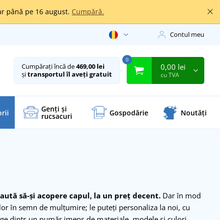
oar până pe 16 august.
Cumpără.
Contul meu
0
0,00 lei
Cumpărați încă de
469,00 lei
și
transportul îl aveți gratuit
cu TVA
Genți și
rii
Gospodărie
Noutăți
rucsacuri
caută să-și acopere capul, la un preț decent.
Dar în mod
ilor în semn de mulțumire; le puteți personaliza la noi, cu
ege dintr-un număr imens de materiale, modele și culori.