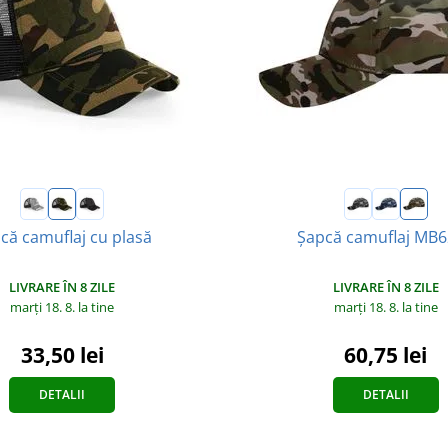
că camuflaj cu plasă
Șapcă camuflaj MB
LIVRARE ÎN 8 ZILE
LIVRARE ÎN 8 ZILE
marți 18. 8.
la tine
marți 18. 8.
la tine
33,50 lei
60,75 lei
DETALII
DETALII