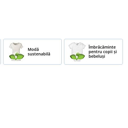
Îmbrăcăminte
Modă
pentru copii și
sustenabilă
bebeluși