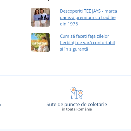
Descoperiți TEE JAYS - marca
daneză premium cu tradiție
din 1976
Cum să faceți față zilelor
fierbinți de vară confortabil
și în siguranță
ă
Sute de puncte de coletărie
în toată România