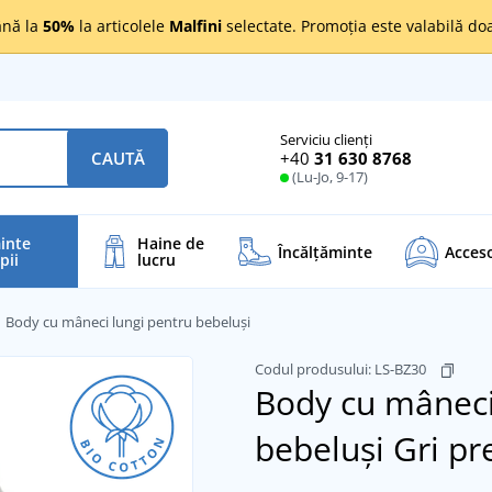
nă la
50%
la articolele
Malfini
selectate. Promoția este valabilă d
Serviciu clienți
+40
31 630 8768
CAUTĂ
(Lu-Jo, 9-17)
inte
Haine de
Încălţăminte
Acceso
pii
lucru
Body cu mâneci lungi pentru bebeluși
Codul produsului:
LS-BZ30
Body cu mâneci
bebeluși
Gri pr