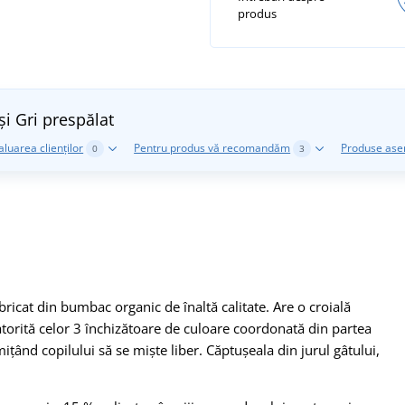
produs
și
Gri prespălat
aluarea clienților
Pentru produs vă recomandăm
Produse as
0
3
icat din bumbac organic de înaltă calitate. Are o croială
atorită celor 3 închizătoare de culoare coordonată din partea
mițând copilului să se miște liber. Căptușeala din jurul gâtului,