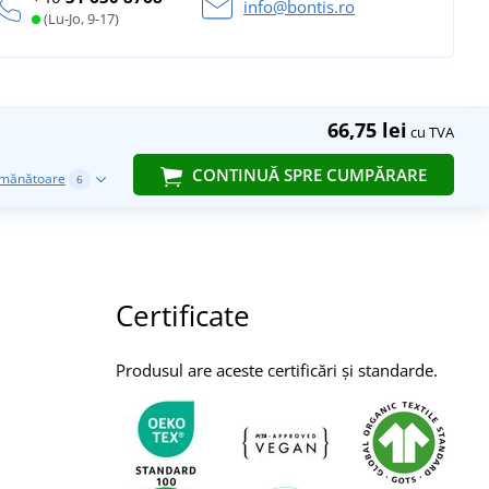
info@bontis.ro
(Lu-Jo, 9-17)
66,75 lei
cu TVA
CONTINUĂ SPRE CUMPĂRARE
emănătoare
6
Certificate
Produsul are aceste certificări și standarde.