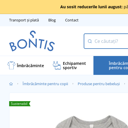
Au sosit reducerile lunii august:
pâ
Transport și plată
Blog
Contact
Echipament
Îmbrăcăm
Îmbrăcăminte
sportiv
pentru co
Îmbrăcăminte pentru copii
Produse pentru bebeluși
Sustenabil