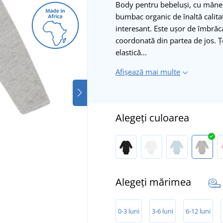
Body pentru bebeluși, cu mânecă
bumbac organic de înaltă calitat
interesant. Este ușor de îmbrăca
coordonată din partea de jos. Ț
elastică…
Afișează mai multe
Alegeți culoarea
Alegeți mărimea
0-3 luni
3-6 luni
6-12 luni