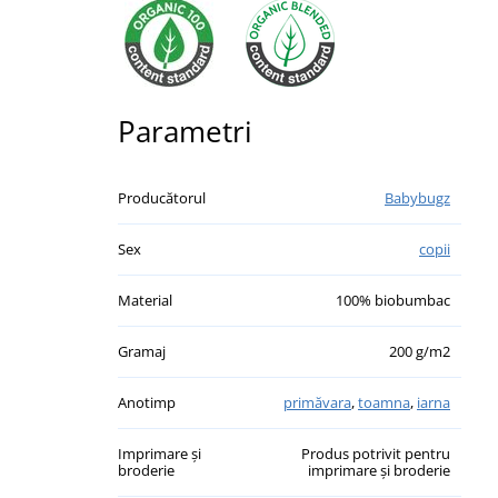
Parametri
Producătorul
Babybugz
Sex
copii
Material
100% biobumbac
Gramaj
200 g/m2
Anotimp
primăvara
,
toamna
,
iarna
Imprimare și
Produs potrivit pentru
broderie
imprimare și broderie