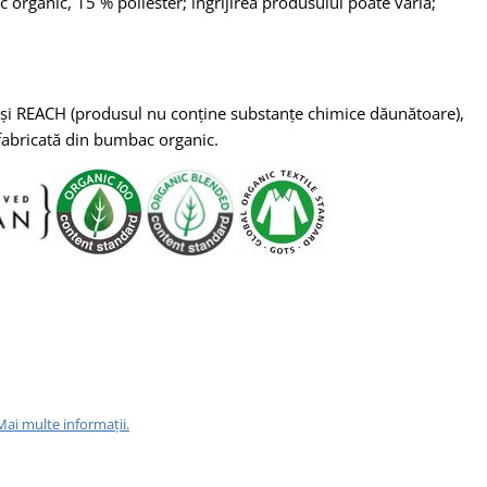
organic, 15 % poliester; îngrijirea produsului poate varia;
și REACH (produsul nu conține substanțe chimice dăunătoare),
 fabricată din bumbac organic.
Mai multe informații.