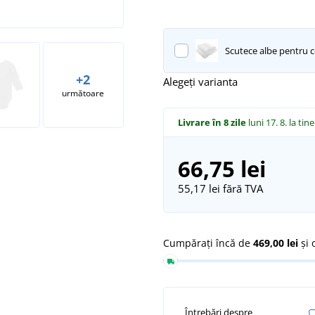
Scutece albe pentru c
+2
Alegeți varianta
următoare
Livrare în 8 zile
luni 17. 8.
la tine
66,75 lei
55,17 lei
fără TVA
Cumpărați încă de
469,00 lei
și 
Întrebări despre