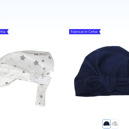
ehia
Fabricat în Cehia