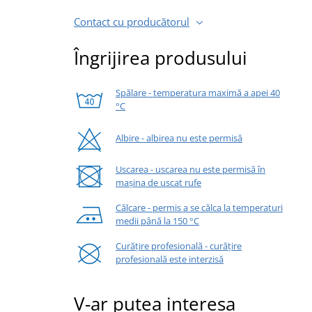
Contact cu producătorul
Îngrijirea produsului
Spălare - temperatura maximă a apei 40
°C
Albire - albirea nu este permisă
Uscarea - uscarea nu este permisă în
mașina de uscat rufe
Călcare - permis a se călca la temperaturi
medii până la 150 °C
Curățire profesională - curățire
profesională este interzisă
V-ar putea interesa