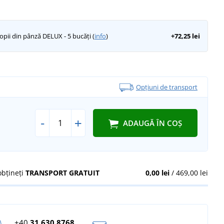
opii din pânză DELUX - 5 bucăți (
info
)
+72,25 lei
Opțiuni de transport
-
+
ADAUGĂ ÎN COȘ
obțineți
TRANSPORT GRATUIT
0,00 lei
/ 469,00 lei
+40
31 630 8768