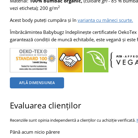
Material:
100% bumbac organic,
(culoare
gri
- 85 % bumbac 
2
vezi eticheta); 200 g/m
Acest body puteți cumpăra și în
varianta cu mâneci scurte.
Îmbrăcămintea Babybugz îndeplinește certificatele OekoTex 
garantează condiții de muncă echitabile, este vegană și este
AFLĂ DIMENSIUNEA
Evaluarea clienților
Recenziile sunt opinia independentă a clienților cu achiziție verificată.
Până acum nicio părere