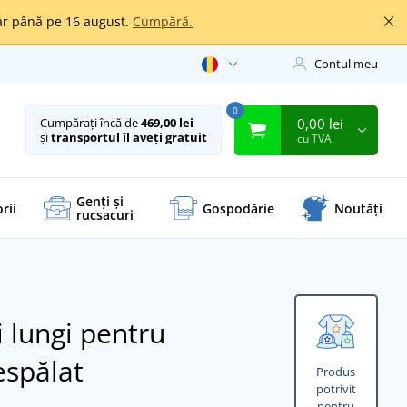
oar până pe 16 august.
Cumpără.
Contul meu
0
0,00 lei
Cumpărați încă de
469,00 lei
și
transportul îl aveți gratuit
cu TVA
Genți și
rii
Gospodărie
Noutăți
rucsacuri
 lungi pentru
espălat
Produs
potrivit
pentru