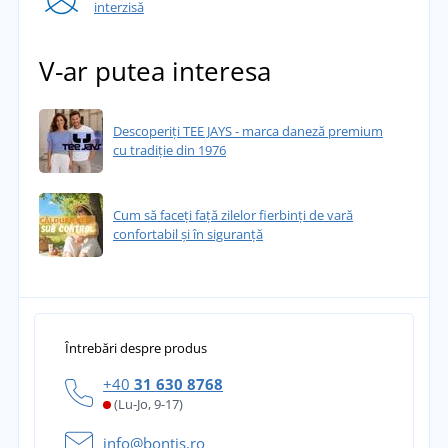
interzisă
V-ar putea interesa
Descoperiți TEE JAYS - marca daneză premium
cu tradiție din 1976
Cum să faceți față zilelor fierbinți de vară
confortabil și în siguranță
Întrebări despre produs
+40
31 630 8768
(Lu-Jo, 9-17)
info@bontis.ro