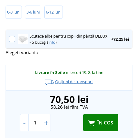
0-3 luni
3-6 luni
6-12 luni
Scutece albe pentru copii din pânză DELUX
+72,25 lei
- 5 bucăți (
info
)
Alegeți varianta
Livrare în 8 zile
miercuri 19. 8.
la tine
Opțiuni de transport
70,50 lei
58,26 lei
fără TVA
-
+
ÎN COȘ