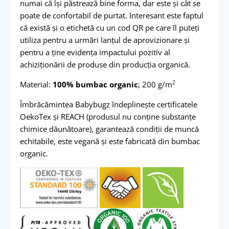
numai că își păstrează bine forma, dar este și cât se
poate de confortabil de purtat. Interesant este faptul
că există și o etichetă cu un cod QR pe care îl puteți
utiliza pentru a urmări lanțul de aprovizionare și
pentru a ține evidența impactului pozitiv al
achiziționării de produse din producția organică.
2
Material:
100% bumbac organic
; 200 g/m
Îmbrăcămintea Babybugz îndeplinește certificatele
OekoTex și REACH (produsul nu conține substanțe
chimice dăunătoare), garantează condiții de muncă
echitabile, este vegană și este fabricată din bumbac
organic.