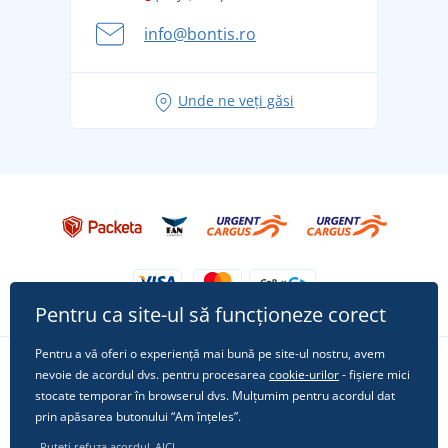
Aventura de vară începe cu bagajul - pregătiți-vă
info@bontis.ro
pentru vacanță fără griji
Idei de outfituri fresh pentru o vară relaxată
Unde ne veți găsi
Tricoul preferat City în rol principal: ținute pentru
orice ocazie!
Pentru ca site-ul să funcționeze corect
Pentru a vă oferi o experiență mai bună pe site-ul nostru, avem
nevoie de acordul dvs. pentru procesarea
cookie-urilor
- fișiere mici
Urmărește-ne pe rețelele sociale
stocate temporar în browserul dvs. Mulțumim pentru acordul dat
prin apăsarea butonului “Am înțeles”.
Puteți refuza acordul
AICI