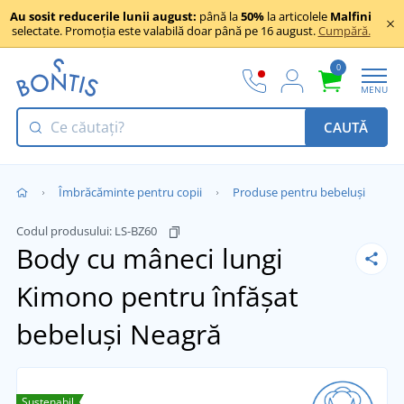
Au sosit reducerile lunii august:
până la
50%
la articolele
Malfini
selectate. Promoția este valabilă doar până pe 16 august.
Cumpără.
0
MENU
CAUTĂ
Îmbrăcăminte pentru copii
Produse pentru bebeluși
Codul produsului:
LS-BZ60
Body cu mâneci lungi
Kimono pentru înfășat
bebeluși
Neagră
Sustenabil