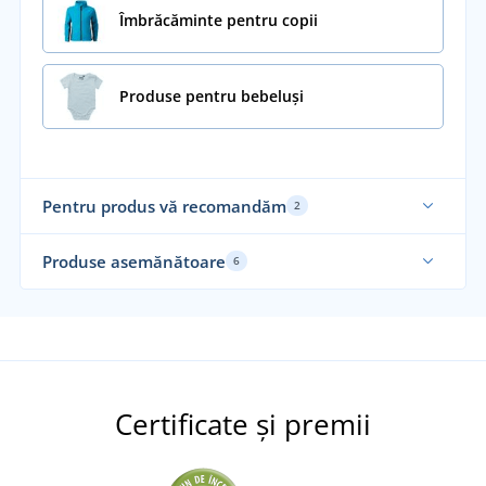
Îmbrăcăminte pentru copii
Produse pentru bebeluși
Pentru produs vă recomandăm
2
Sustenabil
Su
Produse asemănătoare
6
Sustenabil
Fa
Su
Certificate și premii