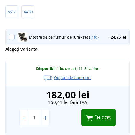
28/31
34/33
Mostre de parfumuri de rufe - set (
info
)
+24,75 lei
Alegeți varianta
Disponibil
1 buc
marți 11. 8.
la tine
Opțiuni de transport
182,00 lei
150,41 lei
fără TVA
-
+
ÎN COȘ