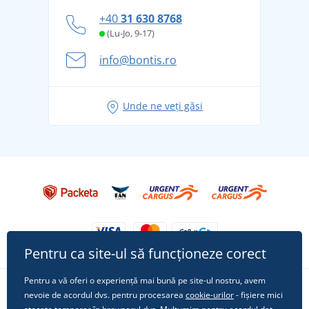
personal
Cum să faceți față zilelor fierbinți de vară confortabil
+40
31 630 8768
și în siguranță
(Lu-Jo, 9-17)
Aventura de vară începe cu bagajul - pregătiți-vă
info@bontis.ro
pentru vacanță fără griji
Idei de outfituri fresh pentru o vară relaxată
Unde ne veți găsi
Tricoul preferat City în rol principal: ținute pentru
orice ocazie!
Pentru ca site-ul să funcționeze corect
Pentru a vă oferi o experiență mai bună pe site-ul nostru, avem
nevoie de acordul dvs. pentru procesarea
cookie-urilor
- fișiere mici
Urmărește-ne pe rețelele sociale