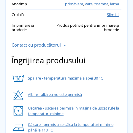
Anotimp
primăvara
,
vara
,
toamna
,
iarna
Croială
Slim fit
Imprimare și
Produs potrivit pentru imprimare și
broderie
broderie
Contact cu producătorul
Îngrijirea produsului
Spălare - temperatura maximă a apei 30 °C
Albire - albirea nu este permisă
Uscarea - uscarea permisă în mașina de uscat rufe la
temperaturi minime
Călcare - permis a se călca la temperaturi minime
până la 110 °C