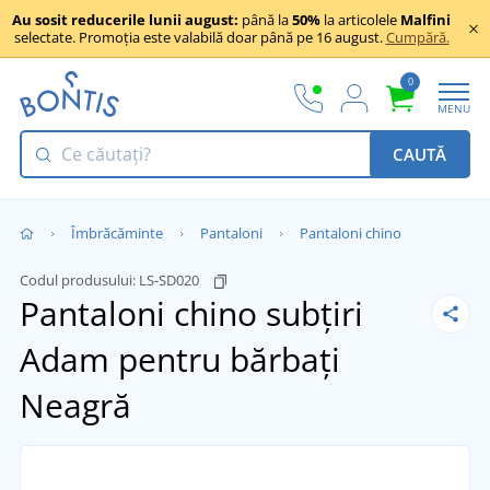
Au sosit reducerile lunii august:
până la
50%
la articolele
Malfini
selectate. Promoția este valabilă doar până pe 16 august.
Cumpără.
0
MENU
CAUTĂ
Îmbrăcăminte
Pantaloni
Pantaloni chino
Codul produsului:
LS-SD020
Pantaloni chino subțiri
Adam pentru bărbați
Neagră