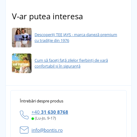
V-ar putea interesa
Descoperiți TEE JAYS - marca daneză premium
cu tradiție din 1976
Cum să faceți față zilelor fierbinți de vară
confortabil și în siguranță
Întrebări despre produs
+40
31 630 8768
(Lu-Jo, 9-17)
info@bontis.ro