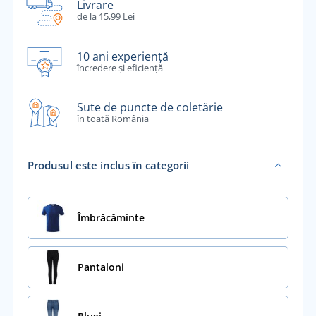
Livrare
de la 15,99 Lei
10 ani experiență
încredere și eficiență
Sute de puncte de coletărie
în toată România
Produsul este inclus în categorii
Îmbrăcăminte
Pantaloni