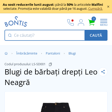
Au sosit reducerile lunii august:
până la
50%
la articolele
Malfini
selectate. Promoția este valabilă doar până pe 16 august.
Cumpără.
0
MENU
CAUTĂ
Îmbrăcăminte
Pantaloni
Blugi
Codul produsului:
LS-SD001
Blugi de bărbați drepți Leo
Neagră