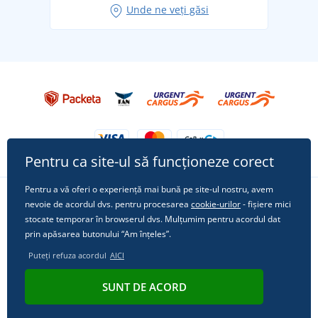
Unde ne veți găsi
Tricoul preferat City în rol principal: ținute pentru
orice ocazie!
Pentru ca site-ul să funcționeze corect
Pentru a vă oferi o experiență mai bună pe site-ul nostru, avem
nevoie de acordul dvs. pentru procesarea
cookie-urilor
- fișiere mici
Urmărește-ne pe rețelele sociale
stocate temporar în browserul dvs. Mulțumim pentru acordul dat
prin apăsarea butonului “Am înțeles”.
Puteți refuza acordul
AICI
© 2011 - 2026, Dual Trade s.r.o. | Din punct de vedere tehnic oferă
SUNT DE ACORD
Simplia.cz
.