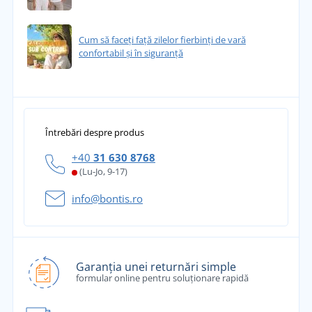
Cum să faceți față zilelor fierbinți de vară
confortabil și în siguranță
Întrebări despre produs
+40
31 630 8768
(Lu-Jo, 9-17)
info@bontis.ro
Garanția unei returnări simple
formular online pentru soluționare rapidă