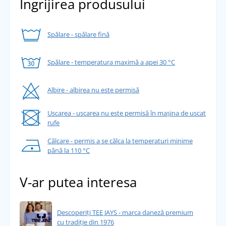
Îngrijirea produsului
Spălare - spălare fină
Spălare - temperatura maximă a apei 30 °C
Albire - albirea nu este permisă
Uscarea - uscarea nu este permisă în mașina de uscat
rufe
Călcare - permis a se călca la temperaturi minime
până la 110 °C
V-ar putea interesa
Descoperiți TEE JAYS - marca daneză premium
cu tradiție din 1976