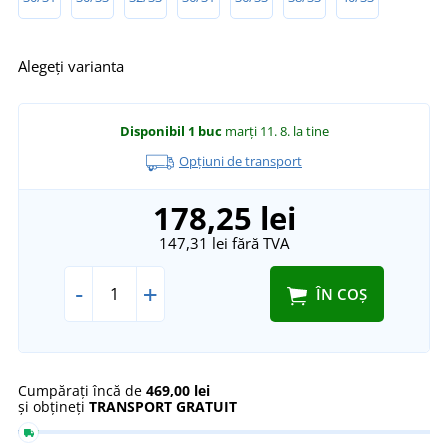
Alegeți varianta
Disponibil
1 buc
marți 11. 8.
la tine
Opțiuni de transport
178,25 lei
147,31 lei
fără TVA
-
+
ÎN COȘ
Cumpărați încă de
469,00 lei
și obțineți
TRANSPORT GRATUIT