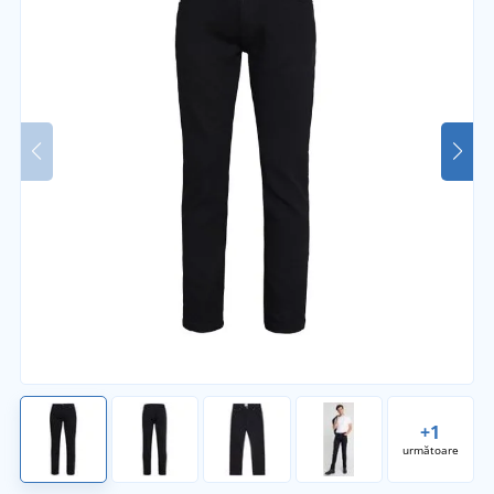
+1
următoare