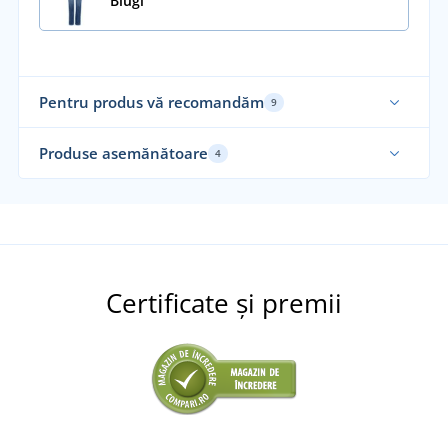
Blugi
Pentru produs vă recomandăm
9
Recomandarea noastră
Sp
Produse asemănătoare
4
Re
Elastic
Certificate și premii