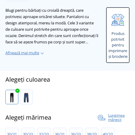
Blugi pentru bărbați cu croială dreaptă, care
potrivesc aproape oricărei siluete. Pantaloni cu
design atemporal, mereu la modă. Cele 3 variante
de culoare sunt potrivite pentru aproape orice
Produs
ocazie. Denimul stretch din care sunt confecționați îi
potrivit
face să se așeze frumos pe corp și sunt super…
pentru
imprimare
Afișează mai multe
și broderie
Alegeți culoarea
Lungimea
Alegeți mărimea
mânecii
30/31
30/33
32/33
36/31
36/33
38/33
40/33