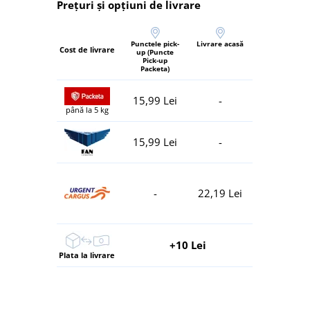
Prețuri și opțiuni de livrare
Punctele pick-
Livrare acasă
Cost de livrare
up (Puncte
Pick-up
Packeta)
15,99 Lei
-
până la 5 kg
15,99 Lei
-
-
22,19 Lei
+10 Lei
Plata la livrare