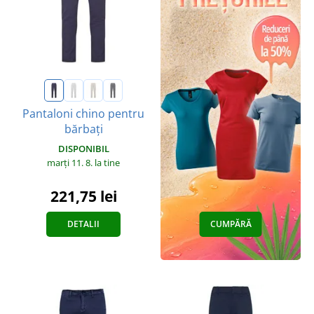
Pantaloni chino pentru
bărbați
DISPONIBIL
marți 11. 8.
la tine
221,75 lei
DETALII
CUMPĂRĂ