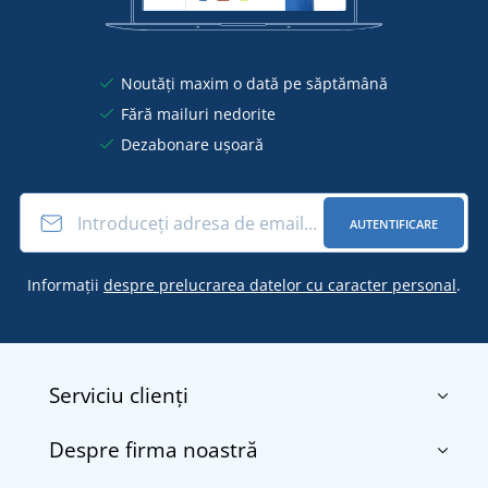
Noutăți maxim o dată pe săptămână
Fără mailuri nedorite
Dezabonare ușoară
AUTENTIFICARE
Informații
despre prelucrarea datelor cu caracter personal
.
Serviciu clienți
Despre firma noastră
Contact
Termenii și condițiile