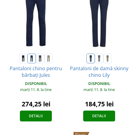
Pantaloni chino pentru
Pantaloni de damă skinny
bărbați Jules
chino Lily
DISPONIBIL
DISPONIBIL
marți 11. 8.
la tine
marți 11. 8.
la tine
274,25 lei
184,75 lei
DETALII
DETALII
Elastic