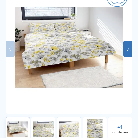
+1
următoare