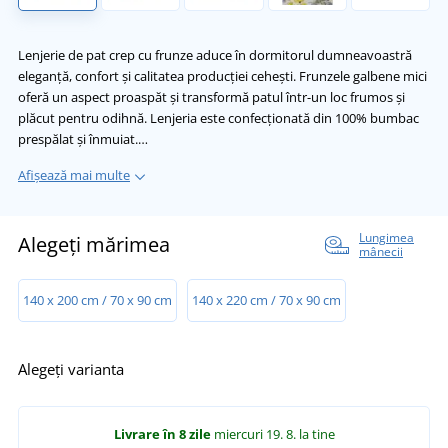
Lenjerie de pat crep cu frunze aduce în dormitorul dumneavoastră
eleganță, confort și calitatea producției cehești. Frunzele galbene mici
oferă un aspect proaspăt și transformă patul într-un loc frumos și
plăcut pentru odihnă. Lenjeria este confecționată din 100% bumbac
prespălat și înmuiat.…
Afișează mai multe
Lungimea
Alegeți mărimea
mânecii
140 x 200 cm / 70 x 90 cm
140 x 220 cm / 70 x 90 cm
Alegeți varianta
Livrare în 8 zile
miercuri 19. 8.
la tine