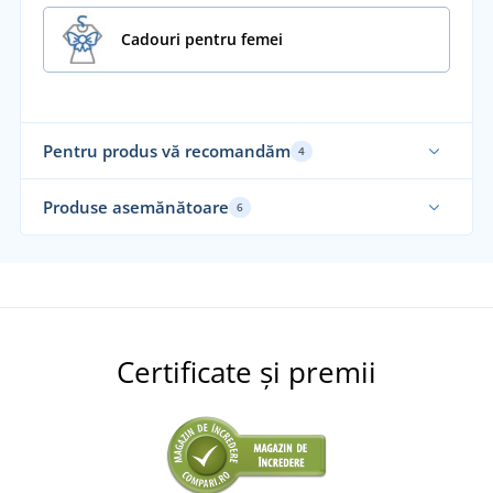
Cadouri pentru femei
Pentru produs vă recomandăm
4
Fabricat în Cehia
Fab
Produse asemănătoare
6
Alegerea noastră
Fabricat în Cehia
Certificate și premii