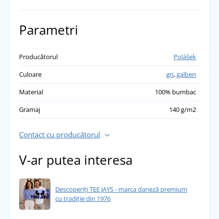
Parametri
Producătorul
Polášek
Culoare
gri
,
galben
Material
100% bumbac
Gramaj
140 g/m2
Contact cu producătorul
V-ar putea interesa
Descoperiți TEE JAYS - marca daneză premium
cu tradiție din 1976