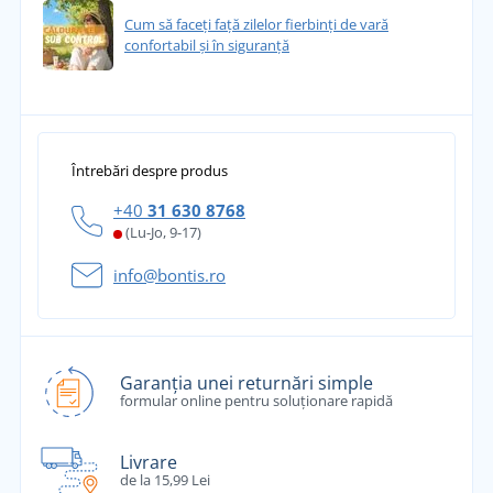
Cum să faceți față zilelor fierbinți de vară
confortabil și în siguranță
Întrebări despre produs
+40
31 630 8768
(Lu-Jo, 9-17)
info@bontis.ro
Garanția unei returnări simple
formular online pentru soluționare rapidă
Livrare
de la 15,99 Lei