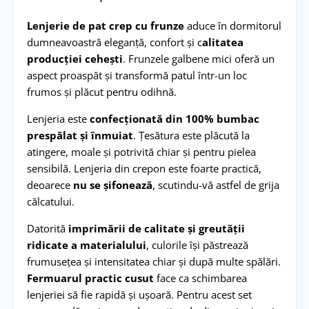
Lenjerie de pat crep cu frunze
aduce în dormitorul
dumneavoastră eleganță, confort și c
alitatea
producției cehești
. Frunzele galbene mici oferă un
aspect proaspăt și transformă patul într-un loc
frumos și plăcut pentru odihnă.
Lenjeria este
confecționată din 100% bumbac
prespălat și înmuiat
. Țesătura este plăcută la
atingere, moale și potrivită chiar și pentru pielea
sensibilă. Lenjeria din crepon este foarte practică,
deoarece
nu se șifonează
, scutindu-vă astfel de grija
călcatului.
Datorită
imprimării de calitate și greutății
ridicate a materialului
, culorile își păstrează
frumusețea și intensitatea chiar și după multe spălări.
Fermuarul practic cusut
face ca schimbarea
lenjeriei să fie rapidă și ușoară. Pentru acest set