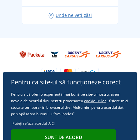
pentru vacanță fără griji
Idei de outfituri fresh pentru o vară relaxată
Unde ne veți găsi
Tricoul preferat City în rol principal: ținute pentru
orice ocazie!
Pentru ca site-ul să funcționeze corect
Pentru a vă oferi o experiență mai bună pe site-ul nostru, avem
nevoie de acordul dvs. pentru procesarea
cookie-urilor
- fișiere mici
Urmărește-ne pe rețelele sociale
stocate temporar în browserul dvs. Mulțumim pentru acordul dat
prin apăsarea butonului “Am înțeles”.
Puteți refuza acordul
AICI
© 2011 - 2026, Dual Trade s.r.o. | Din punct de vedere tehnic oferă
SUNT DE ACORD