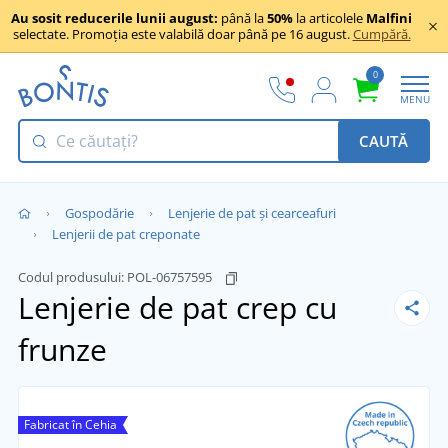
Au sosit reducerile lunii august:
până la
50%
la articolele
Malfini
selectate. Promoția este valabilă doar până pe 16 august.
Cumpără.
0
MENU
CAUTĂ
Gospodărie
Lenjerie de pat și cearceafuri
Lenjerii de pat creponate
Codul produsului:
POL-06757595
Lenjerie de pat crep cu
frunze
Fabricat în Cehia