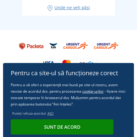
Idei de outfituri fresh pentru o vară relaxată
Unde ne veți găsi
Tricoul preferat City în rol principal: ținute pentru
orice ocazie!
Pentru ca site-ul să funcționeze corect
Pentru a vă oferi o experiență mai bună pe site-ul nostru, avem
nevoie de acordul dvs. pentru procesarea
cookie-urilor
- fișiere mici
Urmărește-ne pe rețelele sociale
stocate temporar în browserul dvs. Mulțumim pentru acordul dat
prin apăsarea butonului “Am înțeles”.
Puteți refuza acordul
AICI
© 2011 - 2026, Dual Trade s.r.o. | Din punct de vedere tehnic oferă
SUNT DE ACORD
Simplia.cz
.