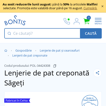
Au sosit reducerile lunii august:
până la
50%
la articolele
Malfini
selectate. Promoția este valabilă doar până pe 16 august.
Cumpără.
0
MENU
CAUTĂ
Gospodărie
Lenjerie de pat și cearceafuri
Lenjerii de pat creponate
Codul produsului:
POL-34424308
Lenjerie de pat creponată
Săgeți
Fabricat în Cehia