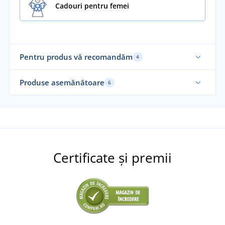
Cadouri pentru femei
Pentru produs vă recomandăm
4
Fabricat în Cehia
Fab
Produse asemănătoare
6
Alegerea noastră
Fabricat în Cehia
Certificate și premii