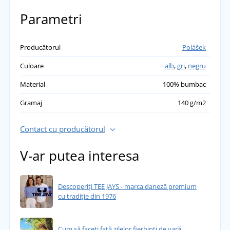
Parametri
Producătorul
Polášek
Culoare
alb
,
gri
,
negru
Material
100% bumbac
Gramaj
140 g/m2
Contact cu producătorul
V-ar putea interesa
Descoperiți TEE JAYS - marca daneză premium
cu tradiție din 1976
Cum să faceți față zilelor fierbinți de vară