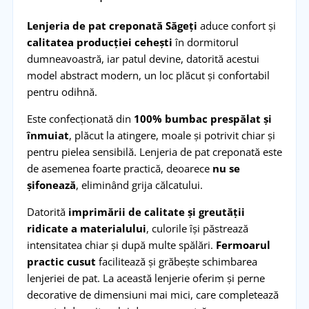
Lenjeria de pat creponată Săgeți
aduce confort și
calitatea producției cehești
în dormitorul
dumneavoastră, iar patul devine, datorită acestui
model abstract modern, un loc plăcut și confortabil
pentru odihnă.
Este confecționată din
100% bumbac prespălat și
înmuiat
, plăcut la atingere, moale și potrivit chiar și
pentru pielea sensibilă. Lenjeria de pat creponată este
de asemenea foarte practică, deoarece
nu se
șifonează
, eliminând grija călcatului.
Datorită
imprimării de calitate și greutății
ridicate a materialului
, culorile își păstrează
intensitatea chiar și după multe spălări.
Fermoarul
practic cusut
facilitează și grăbește schimbarea
lenjeriei de pat. La această lenjerie oferim și perne
decorative de dimensiuni mai mici, care completează