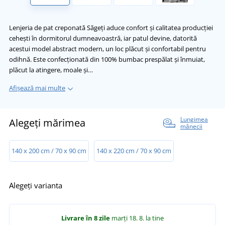
Lenjeria de pat creponată Săgeți aduce confort și calitatea producției
cehești în dormitorul dumneavoastră, iar patul devine, datorită
acestui model abstract modern, un loc plăcut și confortabil pentru
odihnă. Este confecționată din 100% bumbac prespălat și înmuiat,
plăcut la atingere, moale și…
Afișează mai multe
Lungimea
Alegeți mărimea
mânecii
140 x 200 cm / 70 x 90 cm
140 x 220 cm / 70 x 90 cm
Alegeți varianta
Livrare în 8 zile
marți 18. 8.
la tine