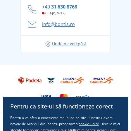
personal
Cum să faceți față zilelor fierbinți de vară confortabil
+40
31 630 8768
și în siguranță
(Lu-Jo, 9-17)
Aventura de vară începe cu bagajul - pregătiți-vă
info@bontis.ro
pentru vacanță fără griji
Idei de outfituri fresh pentru o vară relaxată
Unde ne veți găsi
Tricoul preferat City în rol principal: ținute pentru
orice ocazie!
Pentru ca site-ul să funcționeze corect
Pentru a vă oferi o experiență mai bună pe site-ul nostru, avem
nevoie de acordul dvs. pentru procesarea
cookie-urilor
- fișiere mici
Urmărește-ne pe rețelele sociale
stocate temporar în browserul dvs. Mulțumim pentru acordul dat