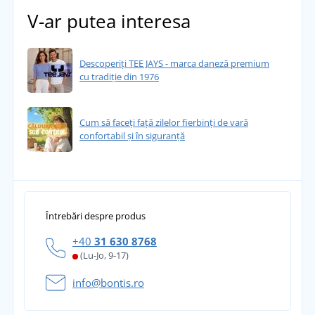
V-ar putea interesa
Descoperiți TEE JAYS - marca daneză premium
cu tradiție din 1976
Cum să faceți față zilelor fierbinți de vară
confortabil și în siguranță
Întrebări despre produs
+40
31 630 8768
(Lu-Jo, 9-17)
info@bontis.ro