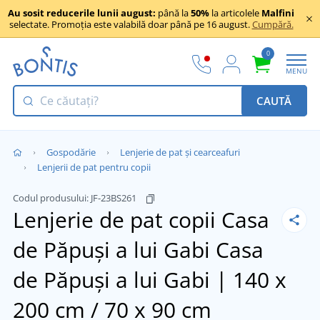
Au sosit reducerile lunii august:
până la
50%
la articolele
Malfini
selectate. Promoția este valabilă doar până pe 16 august.
Cumpără.
0
MENU
CAUTĂ
Gospodărie
Lenjerie de pat și cearceafuri
Lenjerii de pat pentru copii
Codul produsului:
JF-23BS261
Lenjerie de pat copii Casa
de Păpuși a lui Gabi
Casa
de Păpuși a lui Gabi | 140 x
200 cm / 70 x 90 cm