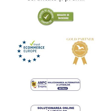
Lenjerie de pat Stadion de fotbal
DISPONIBIL
miercuri 12. 8.
la tine
138,75 lei
DETALII