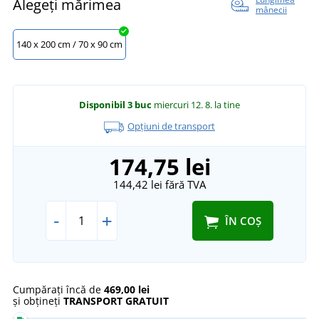
Alegeți mărimea
mânecii
140 x 200 cm / 70 x 90 cm
Disponibil
3 buc
miercuri 12. 8.
la tine
Opțiuni de transport
174,75 lei
144,42 lei
fără TVA
-
+
ÎN COȘ
Cumpărați încă de
469,00 lei
și obțineți
TRANSPORT GRATUIT