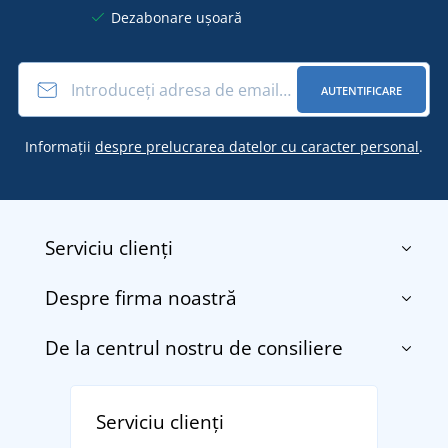
Dezabonare ușoară
AUTENTIFICARE
Informații
despre prelucrarea datelor cu caracter personal
.
Serviciu clienți
Despre firma noastră
Contact
Termenii și condițiile
De la centrul nostru de consiliere
Despre noi
Transport și plată
Blog
Returnarea bunurilor și reclamații
Descoperiți TEE JAYS - marca daneză premium cu
Affiliate
Serviciu clienți
Politica de confidențialitate a datelor cu caracter
tradiție din 1976