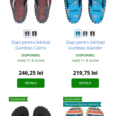
Șlapi pentru bărbați
Șlapi pentru bărbați
Gumbies Cairns
Gumbies Islander
DISPONIBIL
DISPONIBIL
marți 11. 8.
la tine
marți 11. 8.
la tine
246,25 lei
219,75 lei
DETALII
DETALII
Sustenabil
Sustenabil
Recomandarea noastră