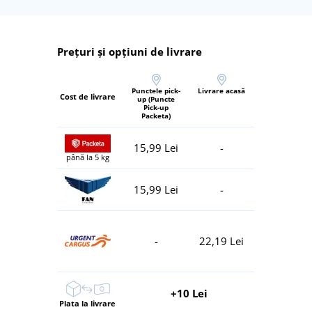
Prețuri și opțiuni de livrare
Punctele pick-
Livrare acasă
Cost de livrare
up (Puncte
Pick-up
Packeta)
15,99 Lei
-
până la 5 kg
15,99 Lei
-
-
22,19 Lei
+10 Lei
Plata la livrare