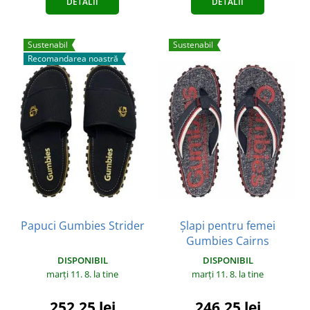
DETALII
DETALII
Sustenabil
Sustenabil
Recomandarea noastră
Papuci Gumbies Strider
Șlapi pentru femei
Gumbies Cairns
DISPONIBIL
DISPONIBIL
marți 11. 8.
la tine
marți 11. 8.
la tine
252,25 lei
246,25 lei