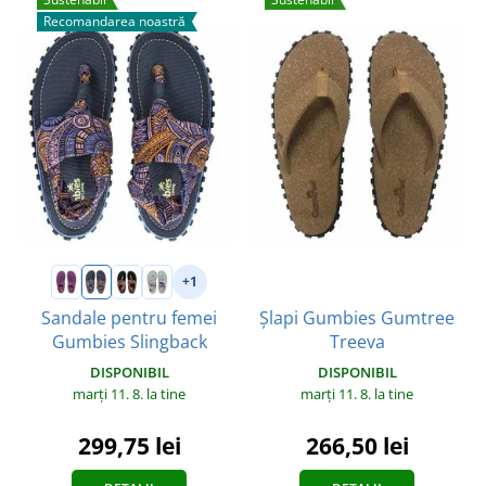
Recomandarea noastră
+1
Șlapi Gumbies Gumtree
Sandale pentru femei
Treeva
Gumbies Slingback
DISPONIBIL
DISPONIBIL
marți 11. 8.
la tine
marți 11. 8.
la tine
266,50 lei
299,75 lei