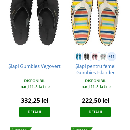
+11
Șlapi pentru femei
Șlapi Gumbies Vegovert
Gumbies Islander
DISPONIBIL
DISPONIBIL
marți 11. 8.
la tine
marți 11. 8.
la tine
332,25 lei
222,50 lei
DETALII
DETALII
Sustenabil
Sustenabil