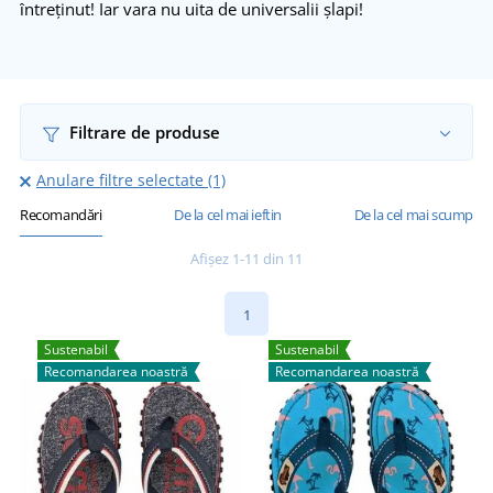
întreținut! Iar vara nu uita de universalii șlapi!
Filtrare de produse
Anulare filtre selectate (1)
Recomandări
De la cel mai ieftin
De la cel mai scump
Afișez 1-11 din 11
1
Sustenabil
Sustenabil
Recomandarea noastră
Recomandarea noastră