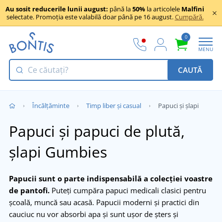
Au sosit reducerile lunii august:
până la
50%
la articolele
Malfini
selectate. Promoția este valabilă doar până pe 16 august.
Cumpără.
0
MENU
CAUTĂ
Încălţăminte
Timp liber și casual
Papuci și șlapi
Papuci și papuci de plută,
șlapi Gumbies
Papucii sunt o parte indispensabilă a colecției voastre
de pantofi.
Puteți cumpăra papuci medicali clasici pentru
școală, muncă sau acasă. Papucii moderni și practici din
cauciuc nu vor absorbi apa și sunt ușor de șters și