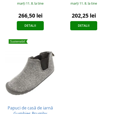
marți 11. 8.
la tine
marți 11. 8.
la tine
266,50 lei
202,25 lei
DETALII
DETALII
Sustenabil
Papuci de casă de iarnă
Gumbies Brumby