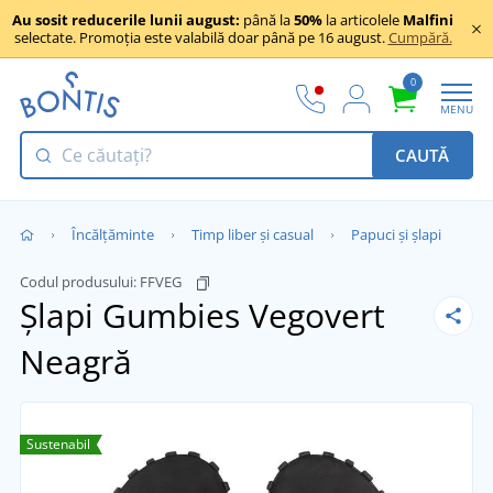
Au sosit reducerile lunii august:
până la
50%
la articolele
Malfini
selectate. Promoția este valabilă doar până pe 16 august.
Cumpără.
0
MENU
CAUTĂ
Încălţăminte
Timp liber și casual
Papuci și șlapi
Codul produsului:
FFVEG
Șlapi Gumbies Vegovert
Neagră
Sustenabil