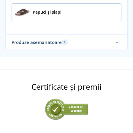
Papuci și șlapi
Produse asemănătoare
6
Sustenabil
Su
Recomandarea noastră
Re
Certificate și premii