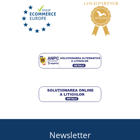
Șlapi pentru bărbați Gumbies Cairns
DISPONIBIL
marți 11. 8.
la tine
246,25 lei
DETALII
Newsletter