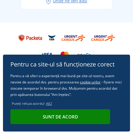
Unde ne veți găsi
Tricoul preferat City în rol principal: ținute pentru
orice ocazie!
Pentru ca site-ul să funcționeze corect
Pentru a vă oferi o experiență mai bună pe site-ul nostru, avem
nevoie de acordul dvs. pentru procesarea
cookie-urilor
- fișiere mici
Urmărește-ne pe rețelele sociale
stocate temporar în browserul dvs. Mulțumim pentru acordul dat
prin apăsarea butonului “Am înțeles”.
Puteți refuza acordul
AICI
© 2011 - 2026, Dual Trade s.r.o. | Din punct de vedere tehnic oferă
SUNT DE ACORD
Simplia.cz
.