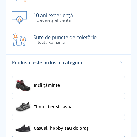
10 ani experiență
încredere și eficiență
Sute de puncte de coletărie
în toată România
Produsul este inclus în categorii
Încălţăminte
Timp liber și casual
Casual, hobby sau de oraș