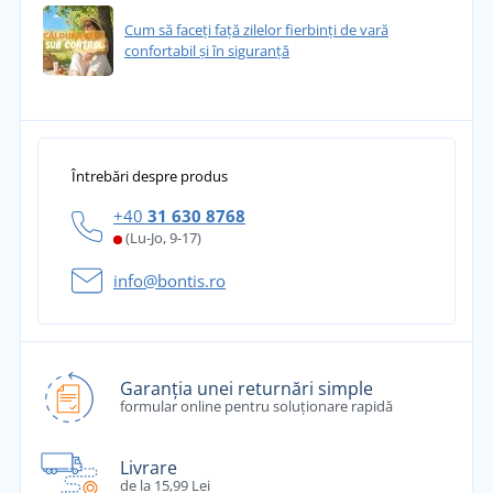
Cum să faceți față zilelor fierbinți de vară
confortabil și în siguranță
Întrebări despre produs
+40
31 630 8768
(Lu-Jo, 9-17)
info@bontis.ro
Garanția unei returnări simple
formular online pentru soluționare rapidă
Livrare
de la 15,99 Lei