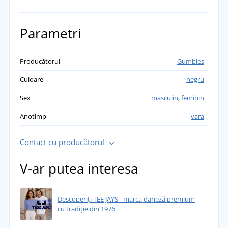
Parametri
Producătorul
Gumbies
Culoare
negru
Sex
masculin
,
feminin
Anotimp
vara
Contact cu producătorul
V-ar putea interesa
Descoperiți TEE JAYS - marca daneză premium
cu tradiție din 1976