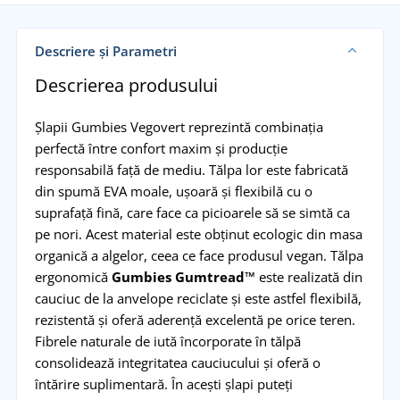
Descriere și Parametri
Descrierea produsului
Șlapii Gumbies Vegovert reprezintă combinația
perfectă între confort maxim și producție
responsabilă față de mediu. Tălpa lor este fabricată
din spumă EVA moale, ușoară și flexibilă cu o
suprafață fină, care face ca picioarele să se simtă ca
pe nori. Acest material este obținut ecologic din masa
organică a algelor, ceea ce face produsul vegan. Tălpa
ergonomică
Gumbies Gumtread™
este realizată din
cauciuc de la anvelope reciclate și este astfel flexibilă,
rezistentă și oferă aderență excelentă pe orice teren.
Fibrele naturale de iută încorporate în tălpă
consolidează integritatea cauciucului și oferă o
întărire suplimentară. În acești șlapi puteți