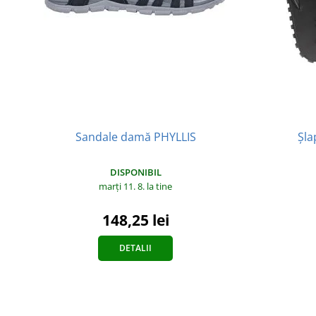
Sandale damă PHYLLIS
Șla
DISPONIBIL
marți 11. 8.
la tine
148,25 lei
DETALII