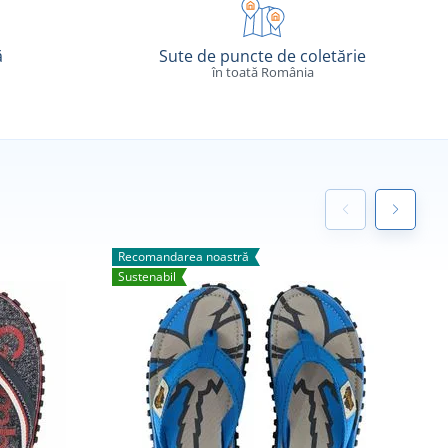
ă
Sute de puncte de coletărie
în toată România
Recomandarea noastră
R
Sustenabil
S