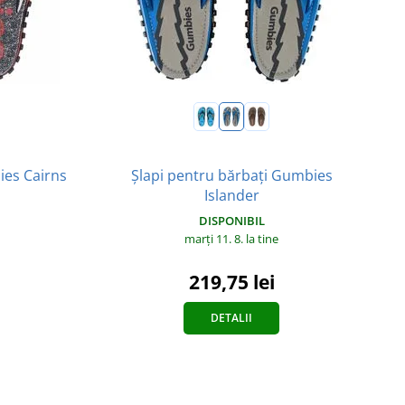
ies Cairns
Șlapi pentru bărbați Gumbies
Ș
Islander
DISPONIBIL
marți 11. 8.
la tine
219,75 lei
DETALII