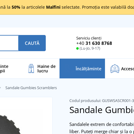
nă la
50%
la articolele
Malfini
selectate. Promoția este valabilă d
Serviciu clienți
+40
31 630 8768
CAUTĂ
(Lu-Jo, 9-17)
inte
Haine de
Încălţăminte
Acceso
pii
lucru
Sandale Gumbies Scramblers
Codul produsului:
GUSWSASCR001-
Sandale Gumbi
Sandalele extrem de confortabile
liber. Puteți merge chiar și la 