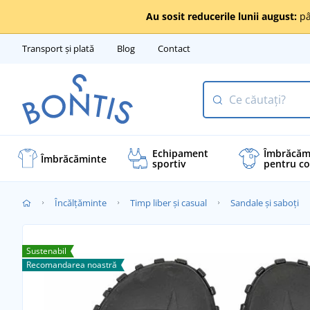
Au sosit reducerile lunii august:
pâ
Transport și plată
Blog
Contact
Echipament
Îmbrăcăm
Îmbrăcăminte
sportiv
pentru co
Încălţăminte
Timp liber și casual
Sandale și saboți
Sustenabil
Recomandarea noastră