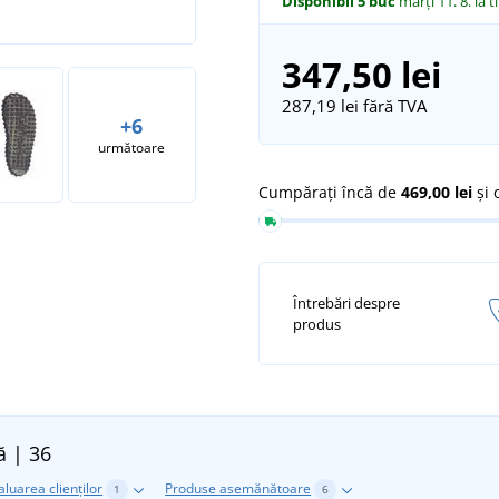
Disponibil
5 buc
marți 11. 8.
la t
347,50 lei
287,19 lei
fără TVA
+6
următoare
Cumpărați încă de
469,00 lei
și 
Întrebări despre
produs
ă | 36
aluarea clienților
Produse asemănătoare
1
6