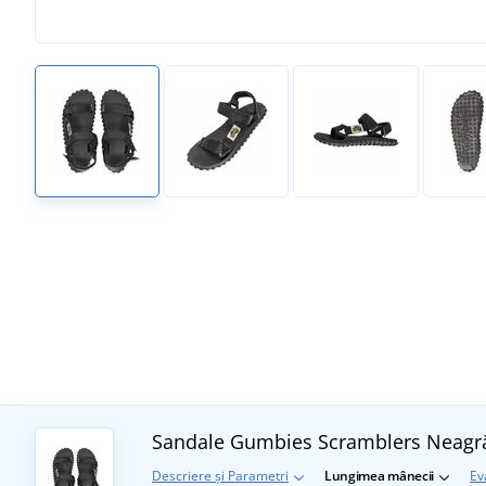
Sandale Gumbies Scramblers
Neagr
Descriere și Parametri
Lungimea mânecii
Ev