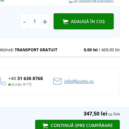
ine
Opțiuni de transport
-
+
ADAUGĂ ÎN COȘ
obțineți
TRANSPORT GRATUIT
0,00 lei
/ 469,00 lei
+40
31 630 8768
info@bontis.ro
(Lu-Jo, 9-17)
347,50 lei
cu TVA
CONTINUĂ SPRE CUMPĂRARE