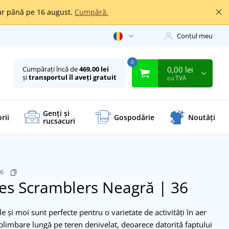
oar până pe 16 august.
Cumpără.
Contul meu
0
0,00 lei
Cumpărați încă de
469,00 lei
și
transportul îl aveți gratuit
cu TVA
Genți și
rii
Gospodărie
Noutăți
rucsacuri
36
es Scramblers
Neagră | 36
 și moi sunt perfecte pentru o varietate de activități în aer
o plimbare lungă pe teren denivelat, deoarece datorită faptului