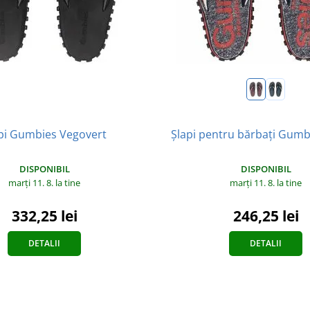
Șlapi pentru bărbați Gumb
pi Gumbies Vegovert
DISPONIBIL
DISPONIBIL
marți 11. 8.
la tine
marți 11. 8.
la tine
246,25 lei
332,25 lei
DETALII
DETALII