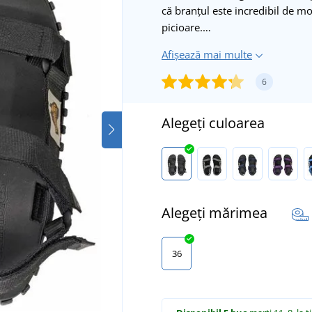
că branțul este incredibil de mo
picioare.…
Afișează mai multe
6
Alegeți culoarea
Alegeți mărimea
36