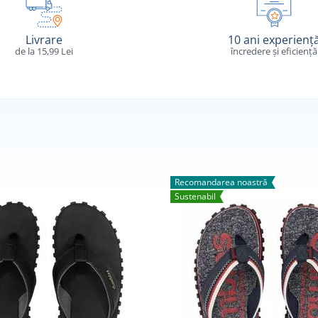
Livrare
10 ani experienț
de la 15,99 Lei
încredere și eficiență
Recomandarea noastră
Sustenabil