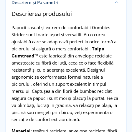
Descriere și Parametri
Descrierea produsului
Papucii casual și extrem de confortabili Gumbies
Strider sunt foarte ușori și versatili. Au o curea
ajustabilă care se adaptează perfect la orice formă a
piciorului și asigură o mers confortabil.
Talpa
Gumtread™
este fabricată din anvelope reciclate
amestecate cu fibră de iută, ceea ce o face flexibilă,
rezistentă și cu o aderență excelentă. Designul
ergonomic se conformează formei naturale a
piciorului, oferind un suport excelent în timpul
mersului. Captușeala din fibră de bumbac reciclat
asigură că papucii sunt moi și plăcuți la purtat. Fie că
vă plimbați, lucrați în grădină, vă relaxați pe plajă, la
piscină sau mergeți prin birou, veți experimenta o
senzație de confort extraordinară.
Material
: țesături reciclate, anvelope reciclate, fibră