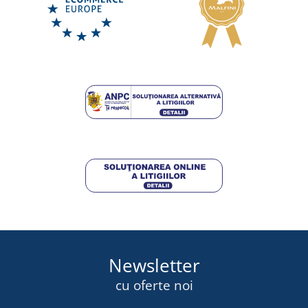
Șlapi Gumbies Vegovert
DISPONIBIL
marți 11. 8.
la tine
332,25 lei
DETALII
Newsletter
cu oferte noi