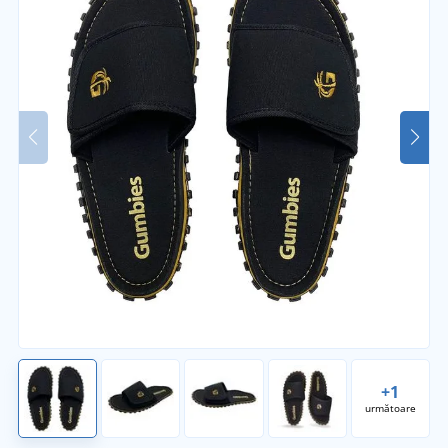
+1
următoare