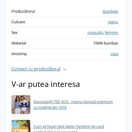
Producătorul
Gumbies
Culoare
negru
Sex
masculin
,
feminin
Material
100% bumbac
Anotimp
vara
Contact cu producătorul
V-ar putea interesa
Descoperiți TEE JAYS - marca daneză premium
cu tradiție din 1976
Cum să faceți față zilelor fierbinți de vară