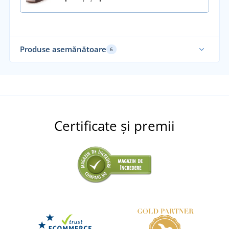
Produse asemănătoare
6
Sustenabil
Re
Su
Certificate și premii