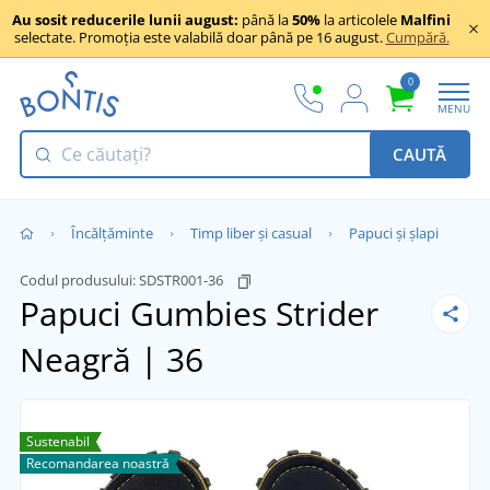
Au sosit reducerile lunii august:
până la
50%
la articolele
Malfini
selectate. Promoția este valabilă doar până pe 16 august.
Cumpără.
0
MENU
CAUTĂ
Încălţăminte
Timp liber și casual
Papuci și șlapi
Codul produsului:
SDSTR001-36
Papuci Gumbies Strider
Neagră | 36
Sustenabil
Recomandarea noastră