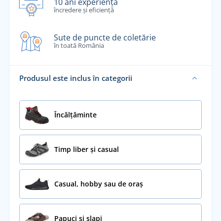
10 ani experiență
încredere și eficiență
Sute de puncte de coletărie
în toată România
Produsul este inclus în categorii
Încălţăminte
Timp liber și casual
Casual, hobby sau de oraș
Papuci și șlapi