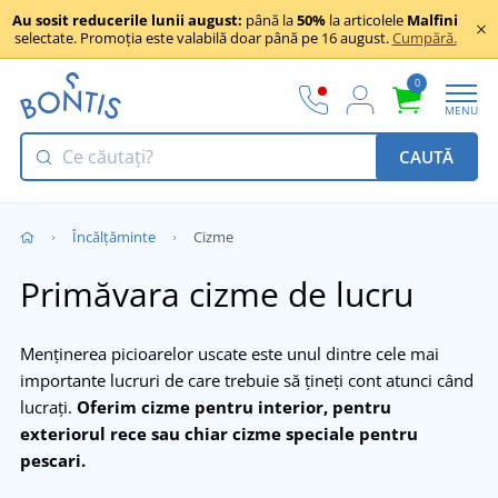
Au sosit reducerile lunii august:
până la
50%
la articolele
Malfini
selectate. Promoția este valabilă doar până pe 16 august.
Cumpără.
0
MENU
CAUTĂ
Încălţăminte
Cizme
Primăvara cizme de lucru
Menținerea picioarelor uscate este unul dintre cele mai
importante lucruri de care trebuie să țineți cont atunci când
lucrați.
Oferim cizme pentru interior, pentru
exteriorul rece sau chiar cizme speciale pentru
pescari.