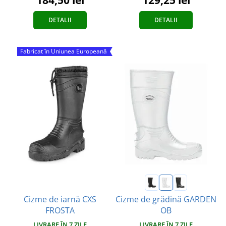
DETALII
DETALII
Fabricat în Uniunea Europeană
Cizme de iarnă CXS
Cizme de grădină GARDEN
FROSTA
OB
LIVRARE ÎN 7 ZILE
LIVRARE ÎN 7 ZILE