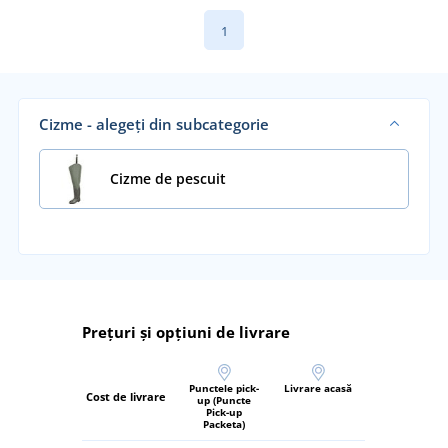
1
Cizme - alegeți din subcategorie
Cizme de pescuit
Prețuri și opțiuni de livrare
Punctele pick-
Livrare acasă
Cost de livrare
up (Puncte
Pick-up
Packeta)