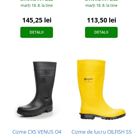
marți 18. 8.
la tine
marți 18. 8.
la tine
145,25 lei
113,50 lei
DETALII
DETALII
Cizme CXS VENUS O4
Cizme de lucru OILFISH S5