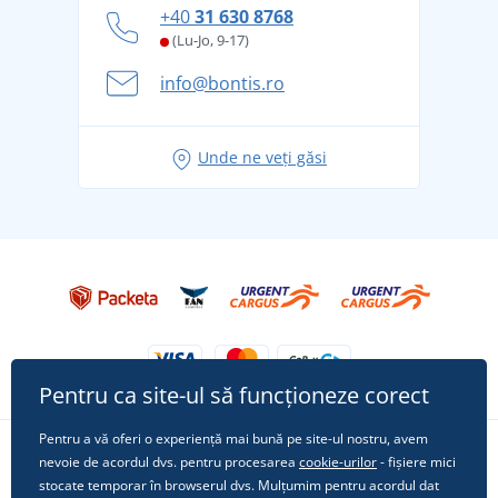
Cum să faceți față zilelor fierbinți de vară confortabil
+40
31 630 8768
și în siguranță
(Lu-Jo, 9-17)
Aventura de vară începe cu bagajul - pregătiți-vă
info@bontis.ro
pentru vacanță fără griji
Idei de outfituri fresh pentru o vară relaxată
Unde ne veți găsi
Tricoul preferat City în rol principal: ținute pentru
orice ocazie!
Pentru ca site-ul să funcționeze corect
Pentru a vă oferi o experiență mai bună pe site-ul nostru, avem
nevoie de acordul dvs. pentru procesarea
cookie-urilor
- fișiere mici
Urmărește-ne pe rețelele sociale
stocate temporar în browserul dvs. Mulțumim pentru acordul dat