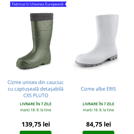
Fabricat în Uniunea Europeană
Cizme unisex din cauciuc
cu captușeală detașabilă
Cizme albe ERIS
CXS PLUTO
LIVRARE ÎN 7 ZILE
LIVRARE ÎN 7 ZILE
marți 18. 8.
la tine
marți 18. 8.
la tine
84,75 lei
139,75 lei