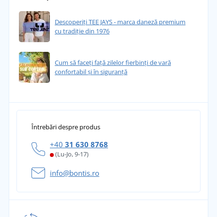
Descoperiți TEE JAYS - marca daneză premium
cu tradiție din 1976
Cum să faceți față zilelor fierbinți de vară
confortabil și în siguranță
Întrebări despre produs
+40
31 630 8768
(Lu-Jo, 9-17)
info@bontis.ro