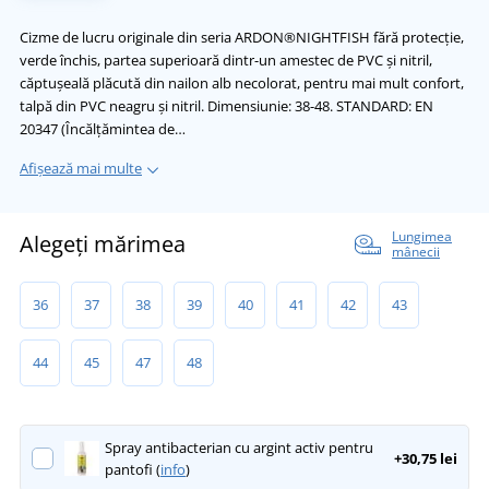
Cizme de lucru originale din seria ARDON®NIGHTFISH fără protecție,
verde închis, partea superioară dintr-un amestec de PVC și nitril,
căptușeală plăcută din nailon alb necolorat, pentru mai mult confort,
talpă din PVC neagru și nitril. Dimensiunie: 38-48. STANDARD: EN
20347 (Încălțămintea de…
Afișează mai multe
Lungimea
Alegeți mărimea
mânecii
36
37
38
39
40
41
42
43
44
45
47
48
Spray antibacterian cu argint activ pentru
+30,75 lei
pantofi (
info
)