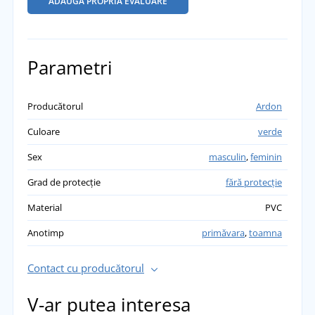
ADĂUGĂ PROPRIA EVALUARE
Parametri
Producătorul
Ardon
Culoare
verde
Sex
masculin
,
feminin
Grad de protecție
fără protecție
Material
PVC
Anotimp
primăvara
,
toamna
Contact cu producătorul
V-ar putea interesa