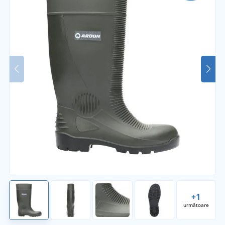
+1
următoare