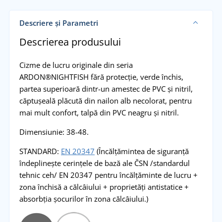
Descriere și Parametri
Descrierea produsului
Cizme de lucru originale din seria
ARDON®NIGHTFISH fără protecție, verde închis,
partea superioară dintr-un amestec de PVC și nitril,
căptușeală plăcută din nailon alb necolorat, pentru
mai mult confort, talpă din PVC neagru și nitril.
Dimensiunie: 38-48.
STANDARD:
EN 20347
(Încălțămintea de siguranță
îndeplinește cerințele de bază ale ČSN /standardul
tehnic ceh/ EN 20347 pentru încălțăminte de lucru +
zona închisă a călcâiului + proprietăți antistatice +
absorbția șocurilor în zona călcâiului.)