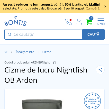
Au sosit reducerile lunii august:
până la
50%
la articolele
Malfini
selectate. Promoția este valabilă doar până pe 16 august.
Cumpără.
0
MENU
CAUTĂ
Încălţăminte
Cizme
Codul produsului:
ARD-G9Night
Cizme de lucru Nightfish
OB Ardon