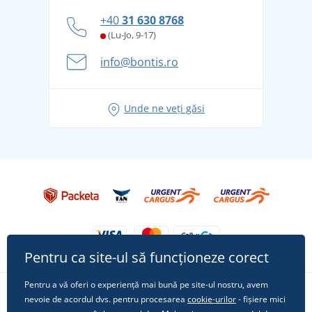
personal
Cum să faceți față zilelor fierbinți de vară confortabil
+40
31 630 8768
și în siguranță
(Lu-Jo, 9-17)
Aventura de vară începe cu bagajul - pregătiți-vă
info@bontis.ro
pentru vacanță fără griji
Idei de outfituri fresh pentru o vară relaxată
Unde ne veți găsi
Tricoul preferat City în rol principal: ținute pentru
orice ocazie!
Pentru ca site-ul să funcționeze corect
Pentru a vă oferi o experiență mai bună pe site-ul nostru, avem
nevoie de acordul dvs. pentru procesarea
cookie-urilor
- fișiere mici
Urmărește-ne pe rețelele sociale