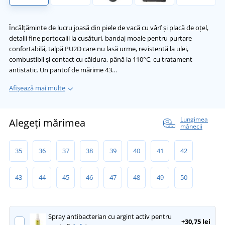
Încălțăminte de lucru joasă din piele de vacă cu vârf și placă de oțel,
detalii fine portocalii la cusături, bandaj moale pentru purtare
confortabilă, talpă PU2D care nu lasă urme, rezistentă la ulei,
combustibil și contact cu căldura, până la 110°C, cu tratament
antistatic. Un pantof de mărime 43…
Afișează mai multe
Lungimea
Alegeți mărimea
mânecii
35
36
37
38
39
40
41
42
43
44
45
46
47
48
49
50
Spray antibacterian cu argint activ pentru
+30,75 lei