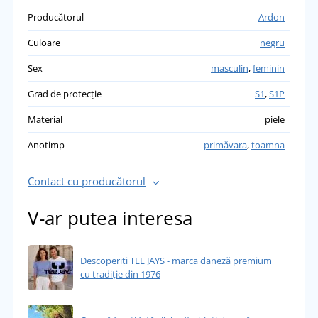
Producătorul
Ardon
Culoare
negru
Sex
masculin
,
feminin
Grad de protecție
S1
,
S1P
Material
piele
Anotimp
primăvara
,
toamna
Contact cu producătorul
V-ar putea interesa
Descoperiți TEE JAYS - marca daneză premium
cu tradiție din 1976