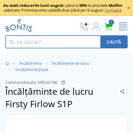
Au sosit reducerile lunii august:
până la
50%
la articolele
Malfini
selectate. Promoția este valabilă doar până pe 16 august.
Cumpără.
0
MENU
CAUTĂ
Încălţăminte
Încălțăminte de lucru
Încălțăminte joasă
Codul produsului:
ARD-G1186
Încălțăminte de lucru
Firsty Firlow S1P