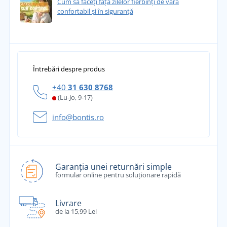
Cum să faceți față zilelor fierbinți de vară
confortabil și în siguranță
Întrebări despre produs
+40
31 630 8768
(Lu-Jo, 9-17)
info@bontis.ro
Garanția unei returnări simple
formular online pentru soluționare rapidă
Livrare
de la 15,99 Lei