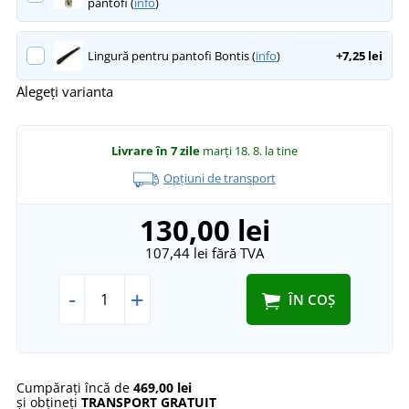
pantofi (
info
)
Lingură pentru pantofi Bontis (
info
)
+7,25 lei
Alegeți varianta
Livrare în 7 zile
marți 18. 8.
la tine
Opțiuni de transport
130,00 lei
107,44 lei
fără TVA
-
+
ÎN COȘ
Cumpărați încă de
469,00 lei
și obțineți
TRANSPORT GRATUIT