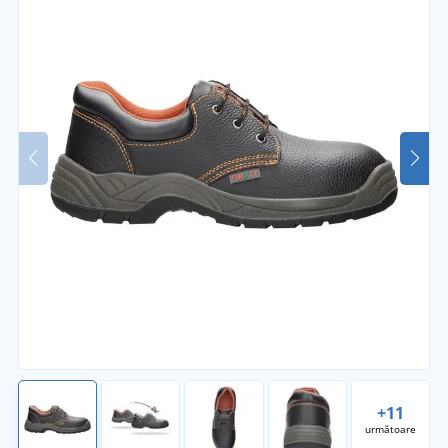
+11
următoare