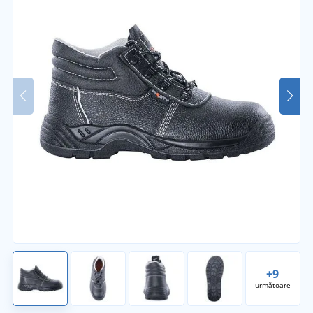
+9
următoare