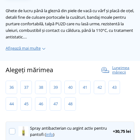
Ghete de lucru până la gleznă din piele de vacă cu vârf și placă de oțel,
detalii fine de culoare portocalie la cusături, bandaj moale pentru
purtare confortabilă, talpă PU2D care nu lasă urme, rezistentă la
uleiuri, combustibil și contact cu căldura, până la 110°C, cu tratament
antistatic.…
Afișează mai multe
Lungimea
Alegeți mărimea
mânecii
36
37
38
39
40
41
42
43
44
45
46
47
48
Spray antibacterian cu argint activ pentru
+30,75 lei
pantofi (
info
)