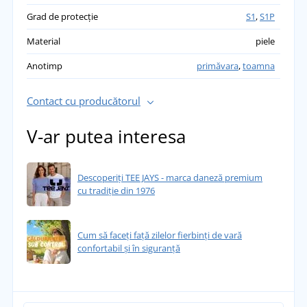
Grad de protecție
S1
,
S1P
Material
piele
Anotimp
primăvara
,
toamna
Contact cu producătorul
V-ar putea interesa
Descoperiți TEE JAYS - marca daneză premium
cu tradiție din 1976
Cum să faceți față zilelor fierbinți de vară
confortabil și în siguranță