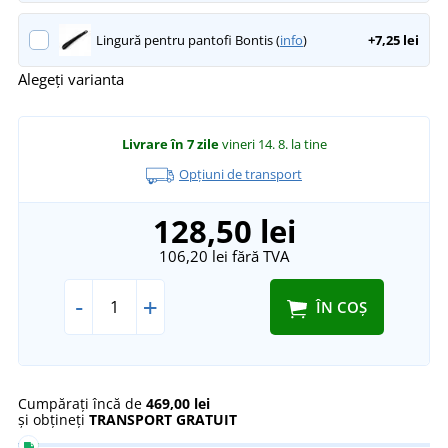
Lingură pentru pantofi Bontis (
info
)
+7,25 lei
Alegeți varianta
Livrare în 7 zile
vineri 14. 8.
la tine
Opțiuni de transport
128,50 lei
106,20 lei
fără TVA
-
+
ÎN COȘ
Cumpărați încă de
469,00 lei
și obțineți
TRANSPORT GRATUIT