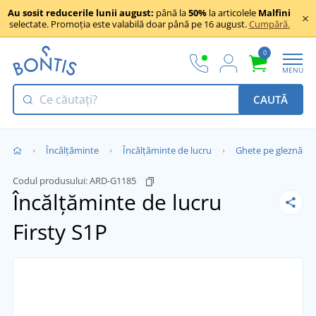
Au sosit reducerile lunii august:
până la
50%
la articolele
Malfini
selectate. Promoția este valabilă doar până pe 16 august.
Cumpără.
0
MENU
CAUTĂ
Încălţăminte
Încălțăminte de lucru
Ghete pe gleznă
Codul produsului:
ARD-G1185
Încălțăminte de lucru
Firsty S1P