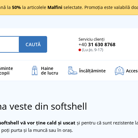
nă la
50%
la articolele
Malfini
selectate. Promoția este valabilă d
Serviciu clienți
+40
31 630 8768
CAUTĂ
(Lu-Jo, 9-17)
ăminte
Haine
Încălţăminte
Acces
copii
de lucru
 veste din softshell
softshell vă vor ține cald și uscat
și pentru că sunt rezistente la
e poți purta și la muncă sau în oraș.