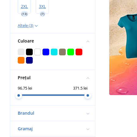
2XL
3XL
(13)
(7)
Altele (3)
Culoare
Prețul
96.75 lei
371.5 lei
Brandul
Gramaj