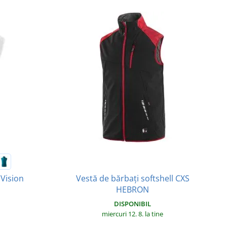
Vestă de bărbați softshell CXS
 Vision
HEBRON
DISPONIBIL
miercuri 12. 8.
la tine