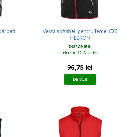
bărbați
Vestă softshell pentru femei CXS
HEBRON
DISPONIBIL
miercuri 12. 8.
la tine
96,75 lei
DETALII