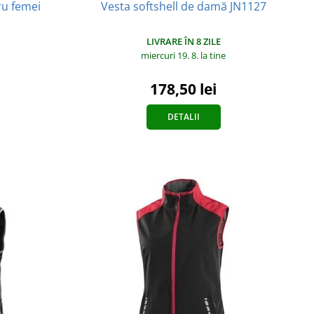
ru femei
Vesta softshell de damă JN1127
LIVRARE ÎN 8 ZILE
miercuri 19. 8.
la tine
178,50 lei
DETALII