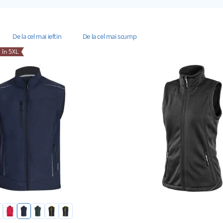
De la cel mai ieftin
De la cel mai scump
 în 5XL