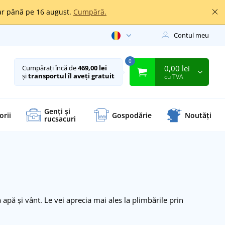
oar până pe 16 august.
Cumpără.
Contul meu
0
0,00 lei
Cumpărați încă de
469,00 lei
și
transportul îl aveți gratuit
cu TVA
Genți și
orii
Gospodărie
Noutăți
rucsacuri
 apă și vânt. Le vei aprecia mai ales la plimbările prin