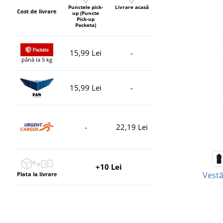
Punctele pick-
Livrare acasă
Cost de livrare
up (Puncte
Pick-up
Packeta)
15,99 Lei
-
până la 5 kg
15,99 Lei
-
-
22,19 Lei
+10 Lei
Vestă
Plata la livrare