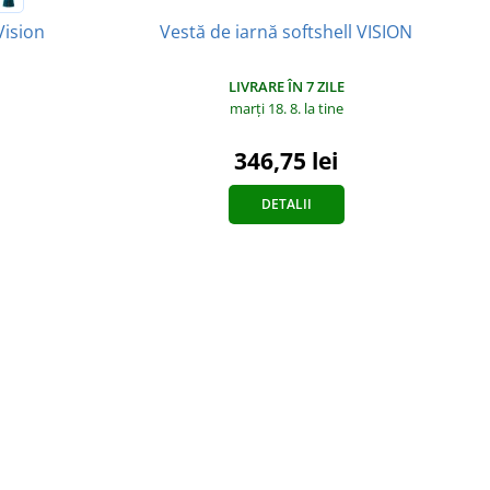
Vestă de iarnă softshell VISION
Vision
LIVRARE ÎN 7 ZILE
marți 18. 8.
la tine
346,75 lei
DETALII