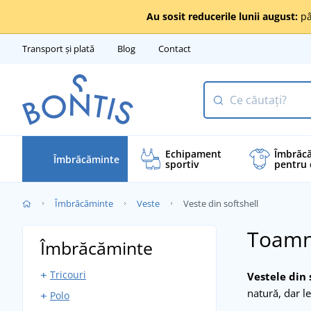
Au sosit reducerile lunii august:
pâ
Transport și plată
Blog
Contact
Echipament
Îmbrăc
Îmbrăcăminte
sportiv
pentru 
Îmbrăcăminte
Veste
Veste din softshell
Toamna
Îmbrăcăminte
Tricouri
Vestele din 
natură, dar l
Polo
Tricouri cu mânecă scurtă