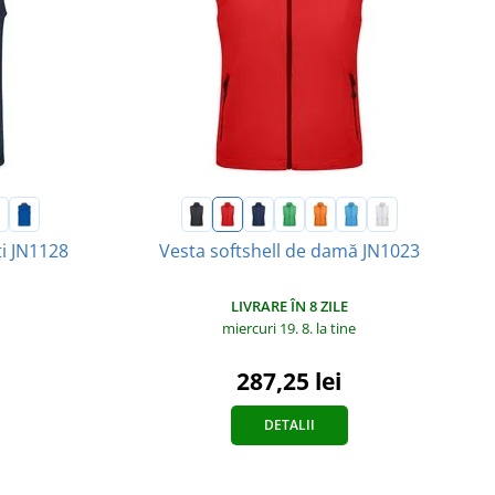
ți JN1128
Vesta softshell de damă JN1023
LIVRARE ÎN 8 ZILE
miercuri 19. 8.
la tine
287,25 lei
DETALII