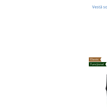
Vestă so
Elastic
Funcțional