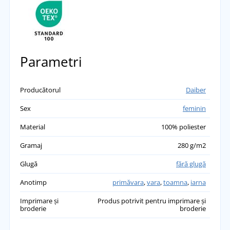
Parametri
Producătorul
Daiber
Sex
feminin
Material
100% poliester
Gramaj
280 g/m2
Glugă
fără glugă
Anotimp
primăvara
,
vara
,
toamna
,
iarna
Imprimare și
Produs potrivit pentru imprimare și
broderie
broderie