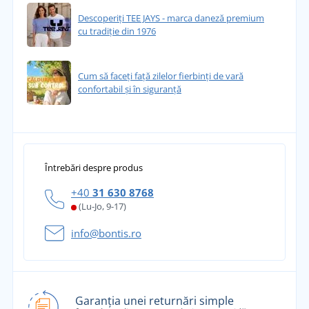
Descoperiți TEE JAYS - marca daneză premium
cu tradiție din 1976
Cum să faceți față zilelor fierbinți de vară
confortabil și în siguranță
Întrebări despre produs
+40
31 630 8768
(Lu-Jo, 9-17)
info@bontis.ro
Garanția unei returnări simple