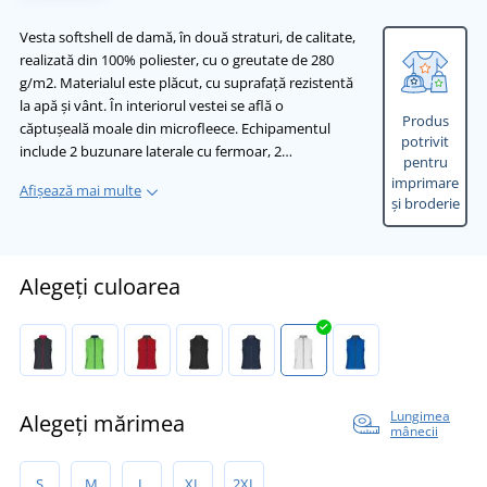
Vesta softshell de damă, în două straturi, de calitate,
realizată din 100% poliester, cu o greutate de 280
g/m2. Materialul este plăcut, cu suprafață rezistentă
la apă și vânt. În interiorul vestei se află o
Produs
căptușeală moale din microfleece. Echipamentul
potrivit
include 2 buzunare laterale cu fermoar, 2…
pentru
imprimare
Afișează mai multe
și broderie
Alegeți culoarea
Lungimea
Alegeți mărimea
mânecii
S
M
L
XL
2XL