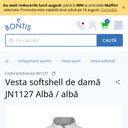
Au sosit reducerile lunii august:
până la
50%
la articolele
Malfini
selectate. Promoția este valabilă doar până pe 16 august.
Cumpără.
0
MENU
CAUTĂ
Echipament sportiv
Veste sport
Veste softshell
Codul produsului:
JN1127
Vesta softshell de damă
JN1127
Albă / albă