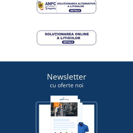
DETALII
121,00 lei
DETALII
Newsletter
cu oferte noi