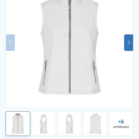
+6
următoare