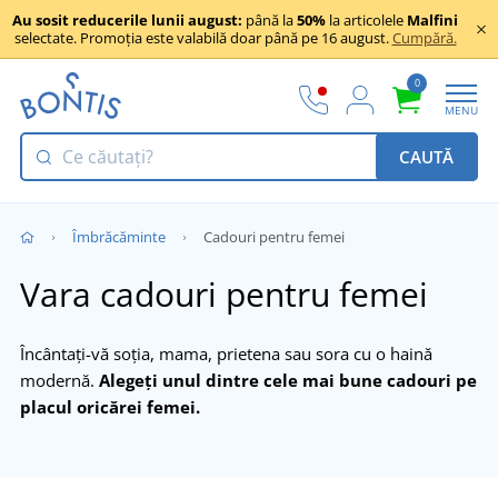
Au sosit reducerile lunii august:
până la
50%
la articolele
Malfini
selectate. Promoția este valabilă doar până pe 16 august.
Cumpără.
0
MENU
CAUTĂ
Îmbrăcăminte
Cadouri pentru femei
Vara cadouri pentru femei
Încântați-vă soția, mama, prietena sau sora cu o haină
modernă.
Alegeți unul dintre cele mai bune cadouri pe
placul oricărei femei.