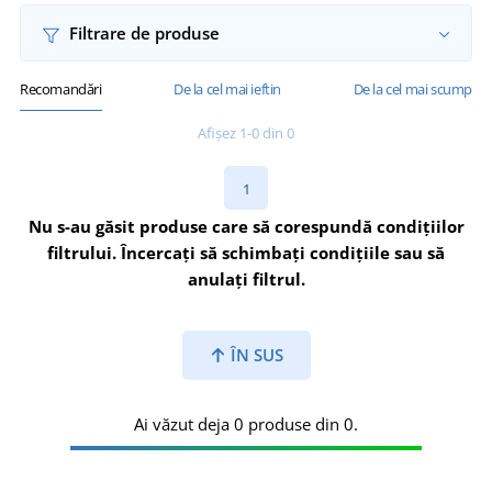
Filtrare de produse
Recomandări
De la cel mai ieftin
De la cel mai scump
Afișez 1-0 din 0
1
Nu s-au găsit produse care să corespundă condițiilor
filtrului. Încercați să schimbați condițiile sau să
anulați filtrul.
ÎN SUS
Ai văzut deja 0 produse din 0.