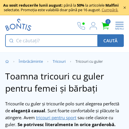
Au sosit reducerile lunii august:
până la
50%
la articolele
Malfini
selectate. Promoția este valabilă doar până pe 16 august.
Cumpără.
0
MENU
CAUTĂ
Îmbrăcăminte
Tricouri
Tricouri cu guler
Toamna tricouri cu guler
pentru femei și bărbați
Tricourile cu guler și tricourile polo sunt alegerea perfectă
de
eleganță casual
. Sunt foarte confortabile și plăcute la
atingere. Avem
tricouri pentru sport
sau cele clasice cu
guler.
Se potrivesc literalmente în orice garderobă.