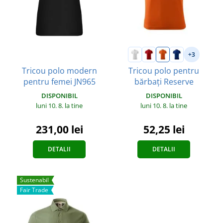
+3
Tricou polo modern
Tricou polo pentru
pentru femei JN965
bărbați Reserve
DISPONIBIL
DISPONIBIL
luni 10. 8.
la tine
luni 10. 8.
la tine
231,00 lei
52,25 lei
DETALII
DETALII
Sustenabil
Fair Trade