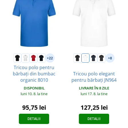
+22
+8
Tricou polo pentru
bărbați din bumbac
Tricou polo elegant
organic 8010
pentru bărbați JN964
DISPONIBIL
LIVRARE ÎN 8 ZILE
luni 10. 8.
la tine
luni 17. 8.
la tine
95,75 lei
127,25 lei
DETALII
DETALII