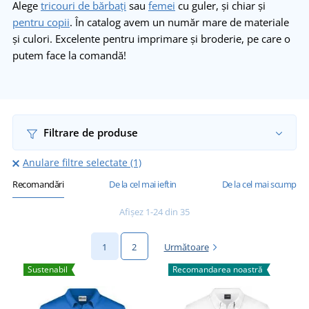
Alege
tricouri de bărbați
sau
femei
cu guler, și chiar și
pentru copii
. În catalog avem un număr mare de materiale
și culori. Excelente pentru imprimare și broderie, pe care o
putem face la comandă!
Filtrare de produse
Anulare filtre selectate (1)
Recomandări
De la cel mai ieftin
De la cel mai scump
Afișez 1-24 din 35
1
2
Următoare
Sustenabil
Recomandarea noastră