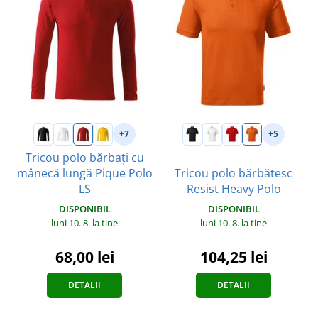
+7
+5
Tricou polo bărbați cu
mânecă lungă Pique Polo
Tricou polo bărbătesc
LS
Resist Heavy Polo
DISPONIBIL
DISPONIBIL
luni 10. 8.
la tine
luni 10. 8.
la tine
68,00 lei
104,25 lei
DETALII
DETALII