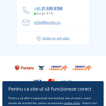
personal
Cum să faceți față zilelor fierbinți de vară confortabil
+40
31 630 8768
și în siguranță
(Lu-Jo, 9-17)
Aventura de vară începe cu bagajul - pregătiți-vă
info@bontis.ro
pentru vacanță fără griji
Idei de outfituri fresh pentru o vară relaxată
Unde ne veți găsi
Tricoul preferat City în rol principal: ținute pentru
orice ocazie!
Pentru ca site-ul să funcționeze corect
Pentru a vă oferi o experiență mai bună pe site-ul nostru, avem
nevoie de acordul dvs. pentru procesarea
cookie-urilor
- fișiere mici
Urmărește-ne pe rețelele sociale