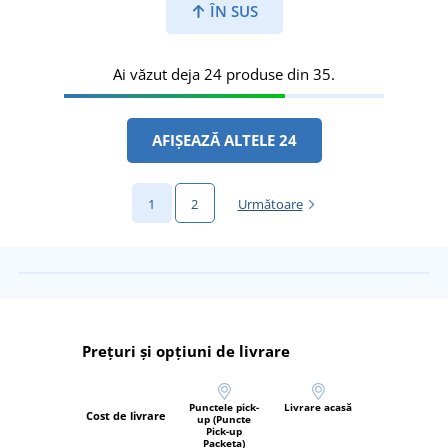
ÎN SUS
Ai văzut deja 24 produse din 35.
AFIȘEAZĂ ALTELE 24
1
2
Următoare
Prețuri și opțiuni de livrare
Punctele pick-
Livrare acasă
Cost de livrare
up (Puncte
Pick-up
Packeta)