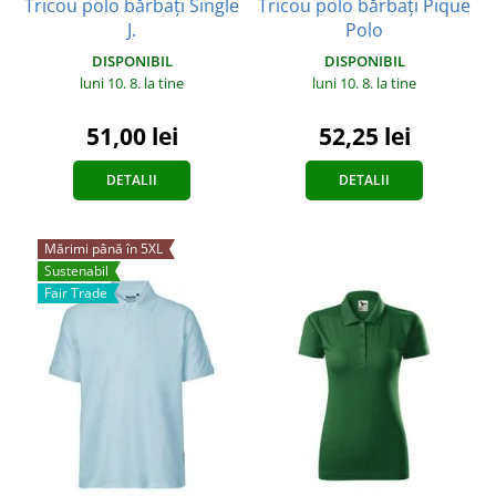
Tricou polo bărbați Single
Tricou polo bărbați Pique
J.
Polo
DISPONIBIL
DISPONIBIL
luni 10. 8.
la tine
luni 10. 8.
la tine
51,00 lei
52,25 lei
DETALII
DETALII
Mărimi până în 5XL
Sustenabil
Fair Trade