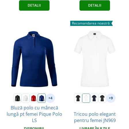
DETALII
DETALII
Recomandarea noastră
+4
+9
Bluză polo cu mânecă
lungă pt femei Pique Polo
Tricou polo elegant
LS
pentru femei JN969
DISPONIBIL
LIVRARE ÎN 8 ZILE