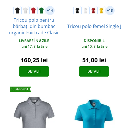
+14
+13
Tricou polo pentru
bărbați din bumbac
Tricou polo femei Single J
organic Fairtrade Clasic
DISPONIBIL
LIVRARE ÎN 8 ZILE
luni 10. 8.
la tine
luni 17. 8.
la tine
51,00 lei
160,25 lei
DETALII
DETALII
Sustenabil