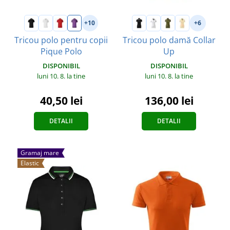
+10
+6
Tricou polo pentru copii
Tricou polo damă Collar
Pique Polo
Up
DISPONIBIL
DISPONIBIL
luni 10. 8.
la tine
luni 10. 8.
la tine
40,50 lei
136,00 lei
DETALII
DETALII
Gramaj mare
Elastic