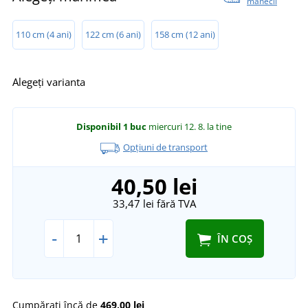
mânecii
110 cm (4 ani)
122 cm (6 ani)
158 cm (12 ani)
Alegeți varianta
Disponibil
1 buc
miercuri 12. 8.
la tine
Opțiuni de transport
40,50 lei
33,47 lei
fără TVA
-
+
ÎN COȘ
Cumpărați încă de
469,00 lei