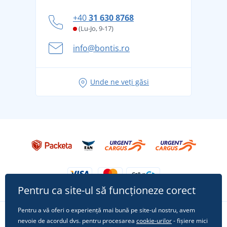
personal
Cum să faceți față zilelor fierbinți de vară confortabil
+40
31 630 8768
și în siguranță
(Lu-Jo, 9-17)
Aventura de vară începe cu bagajul - pregătiți-vă
info@bontis.ro
pentru vacanță fără griji
Idei de outfituri fresh pentru o vară relaxată
Unde ne veți găsi
Tricoul preferat City în rol principal: ținute pentru
orice ocazie!
Pentru ca site-ul să funcționeze corect
Pentru a vă oferi o experiență mai bună pe site-ul nostru, avem
nevoie de acordul dvs. pentru procesarea
cookie-urilor
- fișiere mici
Urmărește-ne pe rețelele sociale