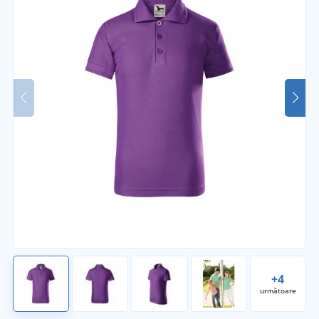
+4
următoare