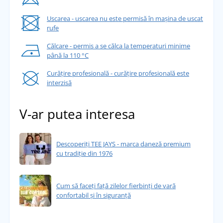
Uscarea - uscarea nu este permisă în mașina de uscat
rufe
Călcare - permis a se călca la temperaturi minime
până la 110 °C
Curățire profesională - curățire profesională este
interzisă
V-ar putea interesa
Descoperiți TEE JAYS - marca daneză premium
cu tradiție din 1976
Cum să faceți față zilelor fierbinți de vară
confortabil și în siguranță