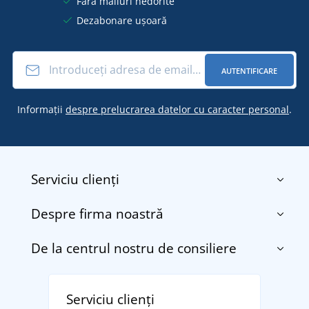
Fără mailuri nedorite
Dezabonare ușoară
AUTENTIFICARE
Informații
despre prelucrarea datelor cu caracter personal
.
Serviciu clienți
Despre firma noastră
Contact
Termenii și condițiile
De la centrul nostru de consiliere
Despre noi
Transport și plată
Blog
Returnarea bunurilor și reclamații
Descoperiți TEE JAYS - marca daneză premium cu
Affiliate
Serviciu clienți
Politica de confidențialitate a datelor cu caracter
tradiție din 1976