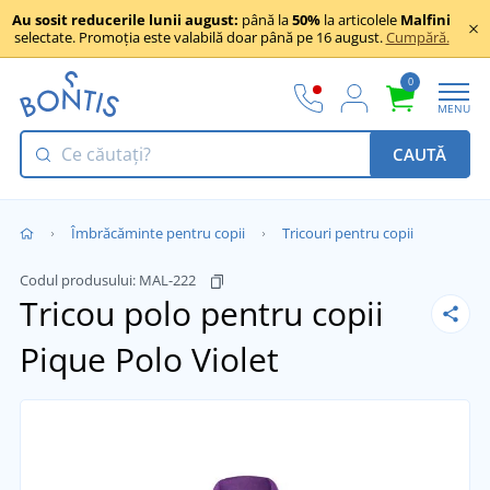
Au sosit reducerile lunii august:
până la
50%
la articolele
Malfini
selectate. Promoția este valabilă doar până pe 16 august.
Cumpără.
0
MENU
CAUTĂ
Îmbrăcăminte pentru copii
Tricouri pentru copii
Codul produsului:
MAL-222
Tricou polo pentru copii
Pique Polo
Violet