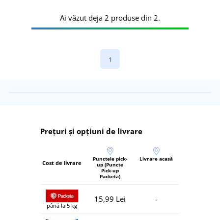
Ai văzut deja 2 produse din 2.
1
Prețuri și opțiuni de livrare
Punctele pick-
Livrare acasă
Cost de livrare
up (Puncte
Pick-up
Packeta)
15,99 Lei
-
până la 5 kg