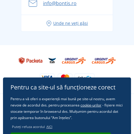
info@bontis.ro
pentru vacanță fără griji
Idei de outfituri fresh pentru o vară relaxată
Unde ne veți găsi
Tricoul preferat City în rol principal: ținute pentru
orice ocazie!
Pentru ca site-ul să funcționeze corect
Pentru a vă oferi o experiență mai bună pe site-ul nostru, avem
nevoie de acordul dvs. pentru procesarea
cookie-urilor
- fișiere mici
Urmărește-ne pe rețelele sociale
stocate temporar în browserul dvs. Mulțumim pentru acordul dat
prin apăsarea butonului “Am înțeles”.
Puteți refuza acordul
AICI