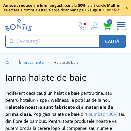
Au sosit reducerile lunii august:
până la
50%
la articolele
Malfini
selectate. Promoția este valabilă doar până pe 16 august.
Cumpără.
0
MENU
CAUTĂ
Îmbrăcăminte
Halate de baie
Iarna halate de baie
Indiferent dacă cauți un halat de baie pentru tine, sau
pentru hoteluri / spa / wellness, le poți lua de la noi.
Halatele noastre sunt fabricate din materiale de
primă clasă.
Poți găsi halate de baie din
bumbac 100%
sau
din fibre de bambus. Pentru toate produsele noastre vă
putem broda la cerere logo-ul companiei sau numele