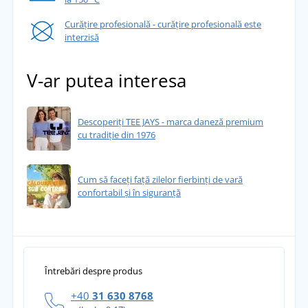
Curățire profesională - curățire profesională este
interzisă
V-ar putea interesa
Descoperiți TEE JAYS - marca daneză premium
cu tradiție din 1976
Cum să faceți față zilelor fierbinți de vară
confortabil și în siguranță
Întrebări despre produs
+40
31 630 8768