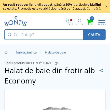
Au sosit reducerile lunii august:
până la
50%
la articolele
Malfini
selectate. Promoția este valabilă doar până pe 16 august.
Cumpără.
0
MENU
CAUTĂ
Îmbrăcăminte
Halate de baie
Codul produsului:
BON-P119021
Halat de baie din frotir alb
Economy