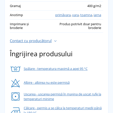
Gramaj
400 g/m2
Anotimp
primăvara
,
vara
,
toamna
,
iarna
Imprimare și
Produs potrivit doar pentru
broderie
broderie
Contact cu producătorul
Îngrijirea produsului
Spălare - temperatura maximă a apei 95 °C
Albire - albirea nu este permisă
Uscarea - uscarea permisă în mașina de uscat rufe la
temperaturi minime
Călcare - permis a se călca la temperaturi medii până
la 150 °C