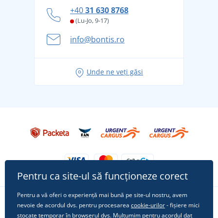
Cum să faceți față zilelor fierbinți de vară confortabil
+40
31 630 8768
și în siguranță
(Lu-Jo, 9-17)
Aventura de vară începe cu bagajul - pregătiți-vă
info@bontis.ro
pentru vacanță fără griji
Idei de outfituri fresh pentru o vară relaxată
Unde ne veți găsi
Tricoul preferat City în rol principal: ținute pentru
orice ocazie!
Pentru ca site-ul să funcționeze corect
Pentru a vă oferi o experiență mai bună pe site-ul nostru, avem
nevoie de acordul dvs. pentru procesarea
cookie-urilor
- fișiere mici
Urmărește-ne pe rețelele sociale
stocate temporar în browserul dvs. Mulțumim pentru acordul dat