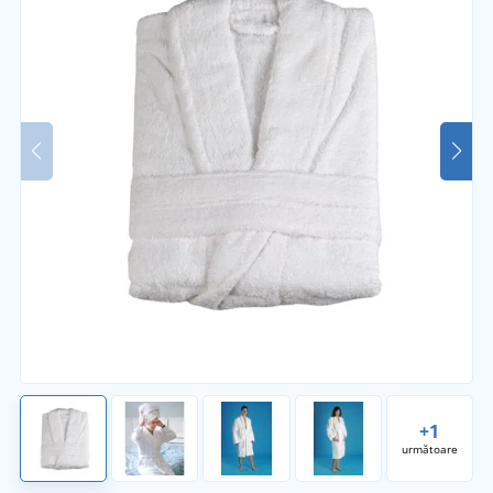
+1
următoare