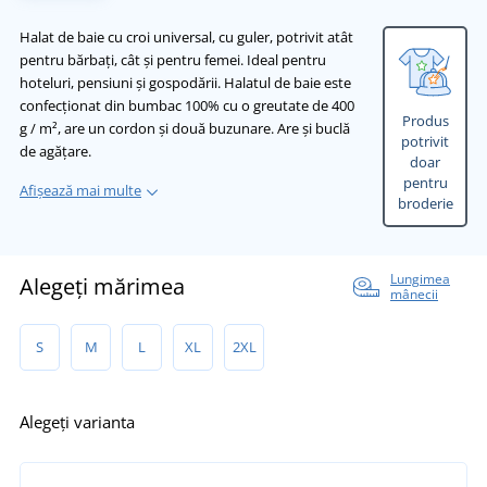
Halat de baie cu croi universal, cu guler, potrivit atât
pentru bărbați, cât și pentru femei. Ideal pentru
hoteluri, pensiuni și gospodării. Halatul de baie este
confecționat din bumbac 100% cu o greutate de 400
Produs
g / m², are un cordon și două buzunare. Are și buclă
potrivit
de agățare.
doar
pentru
Afișează mai multe
broderie
Lungimea
Alegeți mărimea
mânecii
S
M
L
XL
2XL
Alegeți varianta