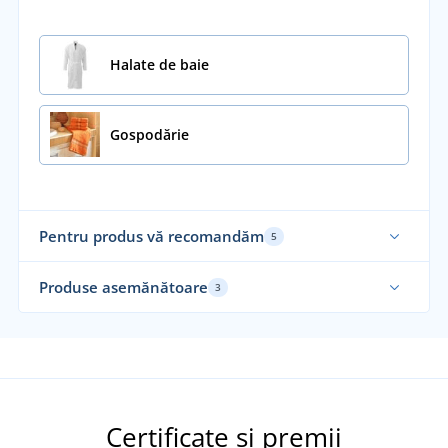
Halate de baie
Gospodărie
Pentru produs vă recomandăm
5
Alegerea noastră
Al
Produse asemănătoare
3
Certificate și premii