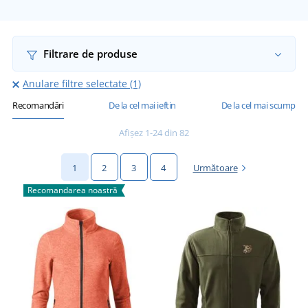
Filtrare de produse
Anulare filtre selectate (1)
Recomandări
De la cel mai ieftin
De la cel mai scump
Afișez 1-24 din 82
1
2
3
4
Următoare
Recomandarea noastră