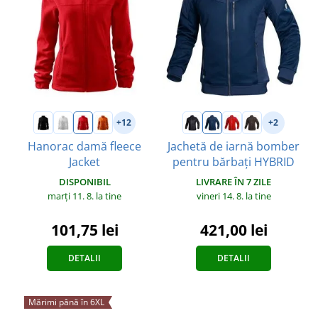
+12
+2
Hanorac damă fleece
Jachetă de iarnă bomber
Jacket
pentru bărbați HYBRID
DISPONIBIL
LIVRARE ÎN 7 ZILE
marți 11. 8.
la tine
vineri 14. 8.
la tine
101,75 lei
421,00 lei
DETALII
DETALII
Mărimi până în 6XL