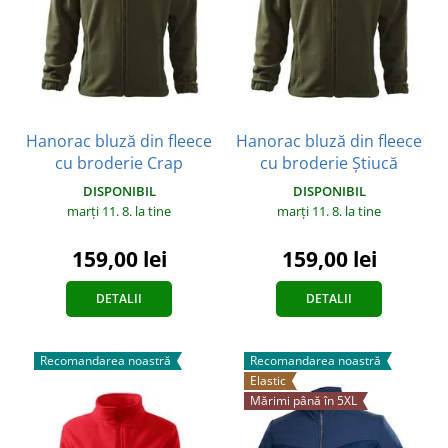
Hanorac bluză din fleece
Hanorac bluză din fleece
cu broderie Crap
cu broderie Știucă
DISPONIBIL
DISPONIBIL
marți 11. 8.
la tine
marți 11. 8.
la tine
159,00 lei
159,00 lei
DETALII
DETALII
Recomandarea noastră
Recomandarea noastră
Elastic
Mărimi până în 5XL