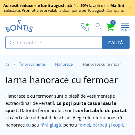
Au sosit reducerile lunii august:
până la
50%
la articolele
Malfini
selectate. Promoția este valabilă doar până pe 16 august.
Cumpără.
0
MENU
CAUTĂ
Îmbrăcăminte
Hanorace
Hanorace cu fermoar
Iarna hanorace cu fermoar
Hanoracele cu fermoar sunt o piesă de vestimentație
extraordinar de versatil.
Le poți purta casual sau la
sport.
Datorită fermoarului, sunt
confortabile de purtat
și când este cald pot fi deschise. Alege din oferta noastră
hanorace
cu
sau
fără glugă,
pentru
femei
,
bărbați
și
copii
.