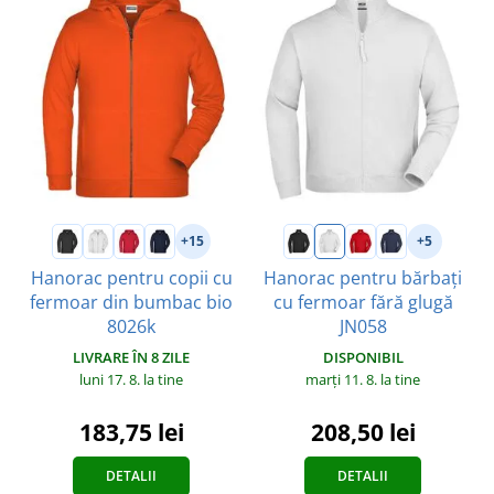
+15
+5
Hanorac pentru copii cu
Hanorac pentru bărbați
fermoar din bumbac bio
cu fermoar fără glugă
8026k
JN058
LIVRARE ÎN 8 ZILE
DISPONIBIL
luni 17. 8.
la tine
marți 11. 8.
la tine
183,75 lei
208,50 lei
DETALII
DETALII