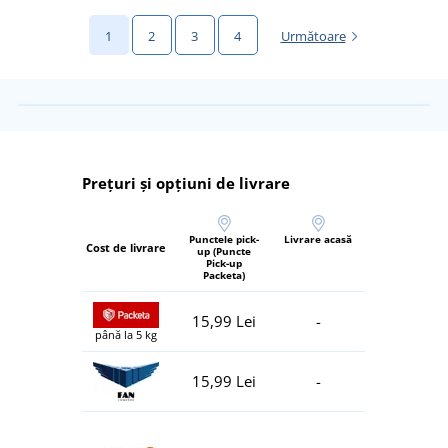
1
2
3
4
Următoare
Prețuri și opțiuni de livrare
Punctele pick-
Livrare acasă
Cost de livrare
up (Puncte
Pick-up
Packeta)
15,99 Lei
-
până la 5 kg
15,99 Lei
-