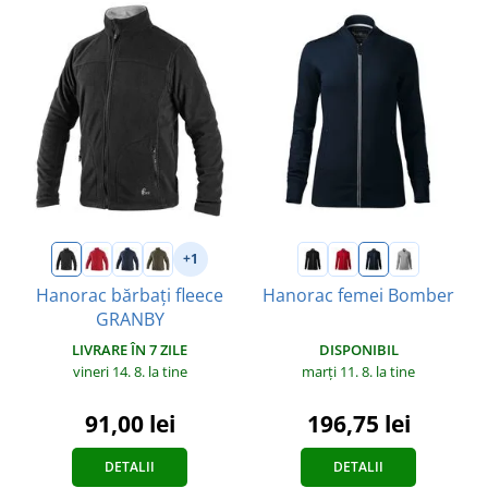
+1
Hanorac bărbați fleece
Hanorac femei Bomber
GRANBY
DISPONIBIL
LIVRARE ÎN 7 ZILE
marți 11. 8.
la tine
vineri 14. 8.
la tine
196,75 lei
91,00 lei
DETALII
DETALII