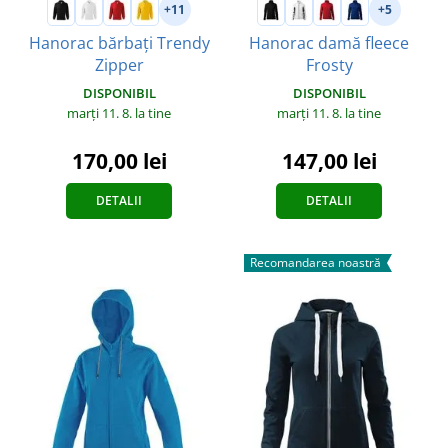
+11
+5
Hanorac bărbați Trendy
Hanorac damă fleece
Zipper
Frosty
DISPONIBIL
DISPONIBIL
marți 11. 8.
la tine
marți 11. 8.
la tine
170,00 lei
147,00 lei
DETALII
DETALII
Recomandarea noastră