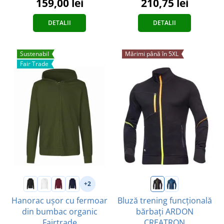
159,00 lei
210,75 lei
DETALII
DETALII
Sustenabil
Mărimi până în 5XL
Fair Trade
+2
Hanorac ușor cu fermoar
Bluză trening funcțională
din bumbac organic
bărbați ARDON
Fairtrade
CREATRON