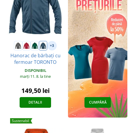
+3
Hanorac de bărbați cu
fermoar TORONTO
DISPONIBIL
marți 11. 8.
la tine
149,50 lei
DETALII
CUMPĂRĂ
Sustenabil