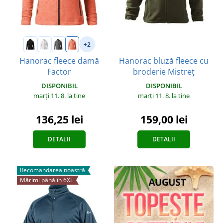
+2
Hanorac bluză fleece cu
Hanorac fleece damă
broderie Mistreț
Factor
DISPONIBIL
DISPONIBIL
marți 11. 8.
la tine
marți 11. 8.
la tine
159,00 lei
136,25 lei
DETALII
DETALII
Recomandarea noastră
Mărimi până în 6XL