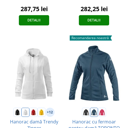
287,75 lei
282,25 lei
DETALII
DETALII
Recomandarea noastră
+12
Hanorac damă Trendy
Hanorac cu fermoar
Zipper
pentru damă TORONTO