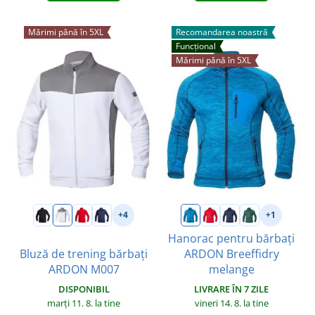
Mărimi până în 5XL
Recomandarea noastră
Funcțional
Mărimi până în 5XL
+4
+1
Hanorac pentru bărbați
Bluză de trening bărbați
ARDON Breeffidry
ARDON M007
melange
DISPONIBIL
LIVRARE ÎN 7 ZILE
marți 11. 8.
la tine
vineri 14. 8.
la tine