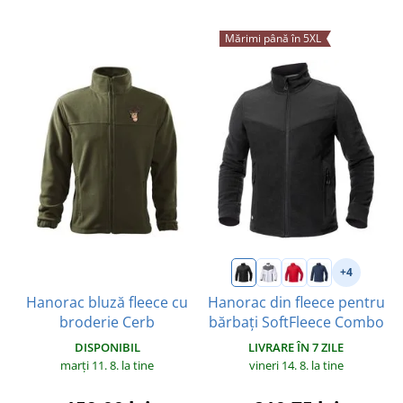
Mărimi până în 5XL
+4
Hanorac bluză fleece cu
Hanorac din fleece pentru
broderie Cerb
bărbați SoftFleece Combo
DISPONIBIL
LIVRARE ÎN 7 ZILE
marți 11. 8.
la tine
vineri 14. 8.
la tine